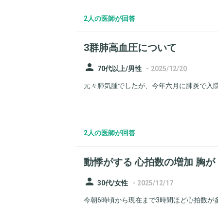
2人の医師が回答
3群肺高血圧について
person
-
70代以上/男性
2025/12/20
元々肺気腫でしたが、今年六月に肺炎で入院し
2人の医師が回答
動悸がする 心拍数の増加 胸
person
-
30代/女性
2025/12/17
今朝6時頃から現在まで3時間ほど心拍数が多く