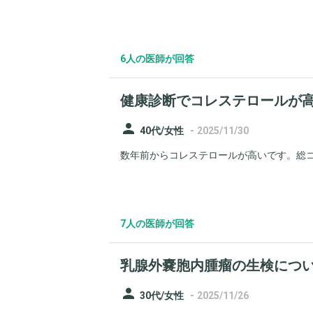
6人の医師が回答
健康診断でコレステロールが
person
-
40代/女性
2025/11/30
数年前からコレステロールが高いです。総コレス
7人の医師が回答
乳腺外嚢胞内腫瘤の生検につ
person
-
30代/女性
2025/11/26