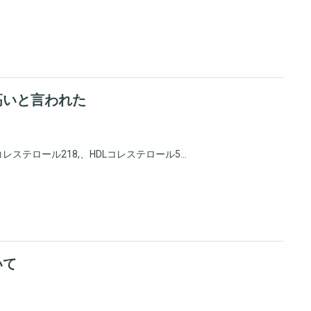
高いと言われた
テロール218,、HDLコレステロール5...
いて