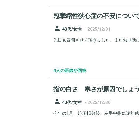
冠攣縮性狭心症の不安につい
person
-
40代/女性
2025/12/31
先日も質問させて頂きました。またお世話にな
4人の医師が回答
指の白さ 寒さが原因でし
person
-
40代/女性
2025/12/30
今年の1月、起床10分後、左手中指に違和感