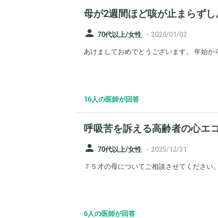
母が2週間ほど咳が止まらずし
person
-
70代以上/女性
2026/01/02
あけましておめでとうございます。 年始から失
16人の医師が回答
呼吸苦を訴える高齢者の心エ
person
-
70代以上/女性
2025/12/31
７５才の母についてご相談させてください。 
6人の医師が回答