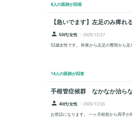
8人の医師が回答
【急いでます】左足のみ痺れ
person
-
50代/女性
2025/12/27
52歳女性です。 昨夜から左足の臀部から足全
14人の医師が回答
手根管症候群 なかなか治ら
person
-
40代/女性
2025/12/26
お世話になります。 一ヶ月程前から両手が痺