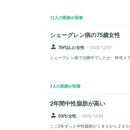
12人の医師が回答
シェーグレン病の75歳女性
person
-
70代以上/女性
2025/12/07
シェーグレン病で治療中でしたが、昨年メラノ
3人の医師が回答
2年間中性脂肪が高い
person
-
50代/女性
2025/12/03
ここ2年ずっと中性脂肪が１８０から２４０の