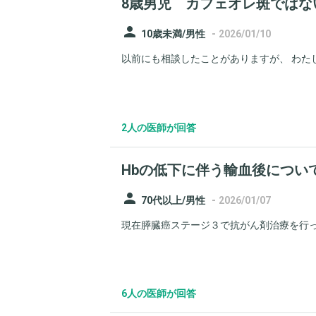
8歳男児 カフェオレ斑ではな
person
-
10歳未満/男性
2026/01/10
以前にも相談したことがありますが、 わたし
2人の医師が回答
Hbの低下に伴う輸血後につい
person
-
70代以上/男性
2026/01/07
現在膵臓癌ステージ３で抗がん剤治療を行って
6人の医師が回答