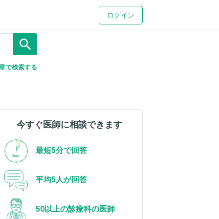
ログイン
search
章で検索する
今すぐ医師に相談できます
最短5分で回答
平均5人が回答
50以上の診療科の医師