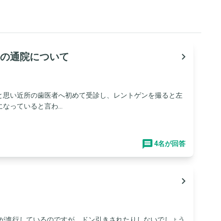
の通院について
navigate_next
と思い近所の歯医者へ初めて受診し、レントゲンを撮ると左
っていると言わ...
4名が回答
navigate_next
歯が進行しているのですが、ドン引きされたりしないでしょう