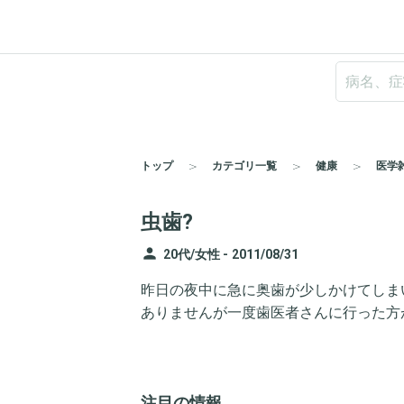
トップ
カテゴリ一覧
健康
医学
虫歯?
person
20代/女性 -
2011/08/31
昨日の夜中に急に奥歯が少しかけてしま
ありませんが一度歯医者さんに行った方
注目の情報