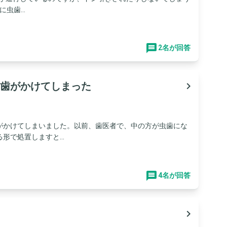
虫歯...
2名が回答
歯がかけてしまった
navigate_next
がかけてしまいました。以前、歯医者で、中の方が虫歯にな
で処置しますと...
4名が回答
navigate_next