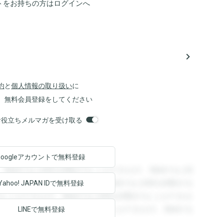
トをお持ちの方は
ログイン
へ
navigate_next
約
と
個人情報の取り扱い
に
、無料会員登録をしてください
orsお役立ちメルマガを受け取る
Googleアカウントで
無料登録
。登録すると回答を閲覧することができます。登録すると回
回答を閲覧することができます。登録すると回答を閲覧する
Yahoo! JAPAN ID
で無料登録
ることができます。登録すると回答を閲覧することができま
ます。登録すると回答を閲覧することができます。登録する
LINEで無料登録