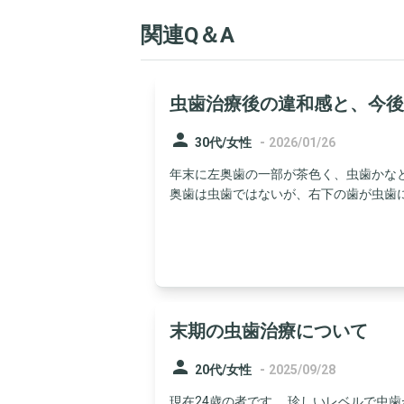
関連Q＆A
虫歯治療後の違和感と、今後
person
-
30代/女性
2026/01/26
年末に左奥歯の一部が茶色く、虫歯かな
奥歯は虫歯ではないが、右下の歯が虫歯にな
末期の虫歯治療について
person
-
20代/女性
2025/09/28
現在24歳の者です。 珍しいレベルで虫