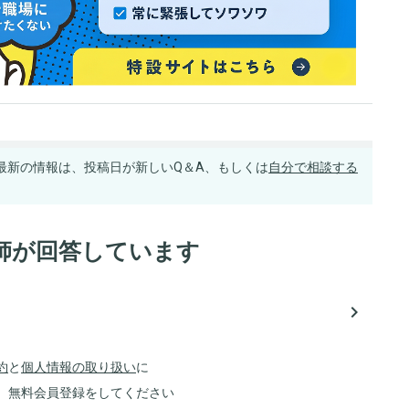
最新の情報は、投稿日が新しいQ＆A、もしくは
自分で相談する
師が回答しています
navigate_next
約
と
個人情報の取り扱い
に
、無料会員登録をしてください