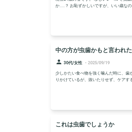
か……？ お恥ずかしいですが、いい歳なのに
中の方が虫歯かもと言われた
person
-
30代/女性
2025/09/19
少しかたい食べ物を強く噛んだ時に、歯
りかけているが、抜いたりせず、ケアする形
これは虫歯でしょうか