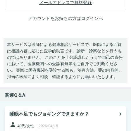
メールアドレスで無料登録
アカウントをお持ちの方は
ログイン
へ
本サービスは医師による健康相談サービスで、医師による回答
は相談内容に応じた医学的助言です。診断・診察などを行うも
のではありません。 このことを十分認識したうえで自己の責任
において、医療機関への受診有無等をご自身でご判断くださ
い。 実際に医療機関を受診する際も、治療方法、薬の内容等、
担当の医師によく相談、確認するようにお願いいたします。
関連Q＆A
navigate_next
睡眠不足でもジョギングできますか？
person
40代/女性
-
2026/04/15