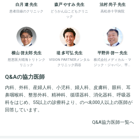
白月 遼 先生
森戸 やすみ 先生
法村 尚子 先生
患者目線のクリニック
どうかん山こどもクリニ
高松赤十字病院
ック
横山 啓太郎 先生
堤 多可弘 先生
平野井 啓一 先生
慈恵医大晴海トリトンク
VISION PARTNERメンタル
株式会社メディカル・マ
リニック
クリニック四谷
ジック・ジャパン、平野
井労働衛生コンサルタン
Q&Aの協力医師
ト事務所
内科、外科、産婦人科、小児科、婦人科、皮膚科、眼科、耳
鼻咽喉科、整形外科、精神科、循環器科、消化器科、呼吸器
科をはじめ、55以上の診療科より、のべ8,000人以上の医師が
回答しています。
Q&A協力医師一覧へ