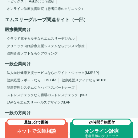
トピックス
AskDoctors総研
オンライン診療提携医院（患者目線のクリニック）
エムスリーグループ関連サイト（一部）
医療機関向け
クラウド電子カルテならエムスリーデジカル
クリニック向け診療支援システムならデジスマ診療
訪問介護ソフトならケアウィング
一般企業向け
法人向け健康支援サービスならホワイト・ジャック(M3PSP)
健康経営レポートならEBHS Life
健康経営メディアならGO100
健康管理システムならハピネスパートナーズ
ストレスチェックなら職場のストレスチェック+plus
EAPならエムスリーヘルスデザインのEAP
一般の方向け
医療総合サイトQLife（キューライフ）
肥満症総合サイトならひまんラボ
最短5分で回答
24時間予約受付
ネットで医師相談
オンライン診療
Copyright © 2005-2026 M3, Inc. All Rights Reserved.
患者目線のクリニック