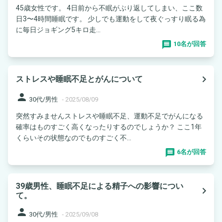
45歳女性です。 4日前から不眠がぶり返してしまい、ここ数
日3〜4時間睡眠です。 少しでも運動をして夜ぐっすり眠る為
に毎日ジョギング5キロ走...
10名が回答
navigate_next
ストレスや睡眠不足とがんについて
person
30代/男性
-
2025/08/09
突然すみませんストレスや睡眠不足、運動不足でがんになる
確率はものすごく高くなったりするのでしょうか？ ここ1年
くらいその状態なのでものすごく不...
6名が回答
39歳男性、睡眠不足による精子への影響につい
navigate_next
て。
person
30代/男性
-
2025/09/08