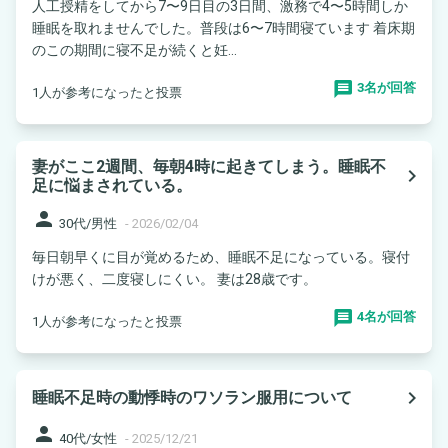
人工授精をしてから7〜9日目の3日間、激務で4〜5時間しか
睡眠を取れませんでした。普段は6〜7時間寝ています 着床期
のこの期間に寝不足が続くと妊...
3名が回答
1人が参考になったと投票
妻がここ2週間、毎朝4時に起きてしまう。睡眠不
navigate_next
足に悩まされている。
person
30代/男性
-
2026/02/04
毎日朝早くに目が覚めるため、睡眠不足になっている。寝付
けが悪く、二度寝しにくい。 妻は28歳です。
4名が回答
1人が参考になったと投票
navigate_next
睡眠不足時の動悸時のワソラン服用について
person
40代/女性
-
2025/12/21