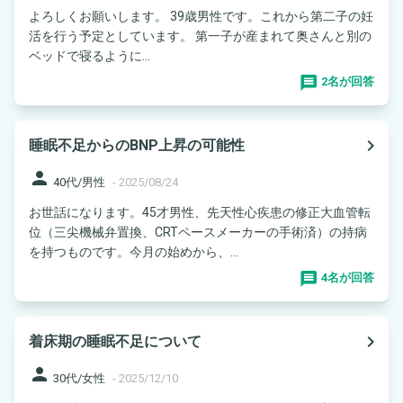
よろしくお願いします。 39歳男性です。これから第二子の妊
活を行う予定としています。 第一子が産まれて奥さんと別の
ベッドで寝るように...
2名が回答
navigate_next
睡眠不足からのBNP上昇の可能性
person
40代/男性
-
2025/08/24
お世話になります。45才男性、先天性心疾患の修正大血管転
位（三尖機械弁置換、CRTペースメーカーの手術済）の持病
を持つものです。今月の始めから、...
4名が回答
navigate_next
着床期の睡眠不足について
person
30代/女性
-
2025/12/10