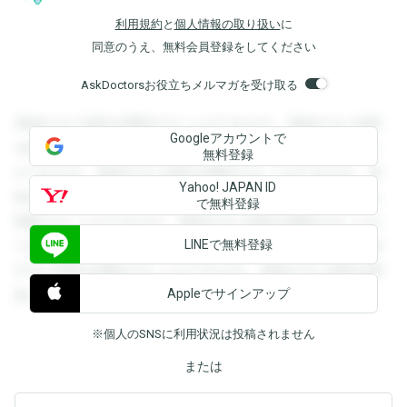
利用規約
と
個人情報の取り扱い
に
同意のうえ、無料会員登録をしてください
AskDoctorsお役立ちメルマガを受け取る
登録すると回答を閲覧することができます。登録すると回答
Googleアカウントで
を閲覧することができます。登録すると回答を閲覧すること
無料登録
ができます。登録すると回答を閲覧することができます。登
Yahoo! JAPAN ID
録すると回答を閲覧することができます。登録すると回答を
で無料登録
閲覧することができます。登録すると回答を閲覧することが
LINEで無料登録
できます。登録すると回答を閲覧することができます。登録
すると回答を閲覧することができます。登録すると回答を閲
Appleでサインアップ
覧することができます。
※個人のSNSに利用状況は投稿されません
または