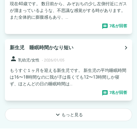
現在40歳です。 数日前から、みぞおちの少し左側付近にガス
が溜まっているような、不思議な感覚がする時があります。
また全体的に膨腹感もあり、...
7名が回答
navigate_next
新生児 睡眠時間かなり短い
person
乳幼児/女性
-
2026/01/05
もうすぐ１ヶ月を迎える新生児です。 新生児の平均睡眠時間
は16〜18時間なのに我が子は長くても12〜13時間しか寝
ず、ほとんどの日の睡眠時間は...
7名が回答
keyboard_arrow_down
もっと見る