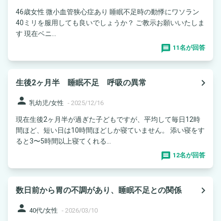
46歳女性 微小血管狭心症あり 睡眠不足時の動悸にワソラン
40ミリを服用しても良いでしょうか？ ご教示お願いいたしま
す 現在ベニ...
11名が回答
navigate_next
生後2ヶ月半 睡眠不足 呼吸の異常
person
乳幼児/女性
-
2025/12/16
現在生後2ヶ月半が過ぎた子どもですが、平均して毎日12時
間ほど、短い日は10時間ほどしか寝ていません。 添い寝をす
ると3〜5時間以上寝てくれる...
12名が回答
navigate_next
数日前から胃の不調があり、睡眠不足との関係
person
40代/女性
-
2026/03/10