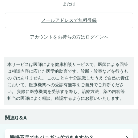
または
メールアドレスで無料登録
アカウントをお持ちの方は
ログイン
へ
本サービスは医師による健康相談サービスで、医師による回答
は相談内容に応じた医学的助言です。診断・診察などを行うも
のではありません。 このことを十分認識したうえで自己の責任
において、医療機関への受診有無等をご自身でご判断くださ
い。 実際に医療機関を受診する際も、治療方法、薬の内容等、
担当の医師によく相談、確認するようにお願いいたします。
関連Q＆A
navigate_next
睡眠不足でもジョギングできますか？