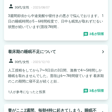
person
30代/女性
-
2025/08/07
3週間前頃から中途覚醒や寝付きの悪さで悩んでおります。 1
日の睡眠時間が5～6時間程度で、日中も眠気が取れずだるい
状態が続いています(普段7時間...
2名が回答
navigate_next
着床期の睡眠不足について
person
30代/女性
-
2025/12/10
人工授精をしてから7〜9日目の3日間、激務で4〜5時間しか
睡眠を取れませんでした。普段は6〜7時間寝ています 着床期
のこの期間に寝不足が続くと妊...
3名が回答
1人が参考になったと投票
妻がここ2週間、毎朝4時に起きてしまう。睡眠不