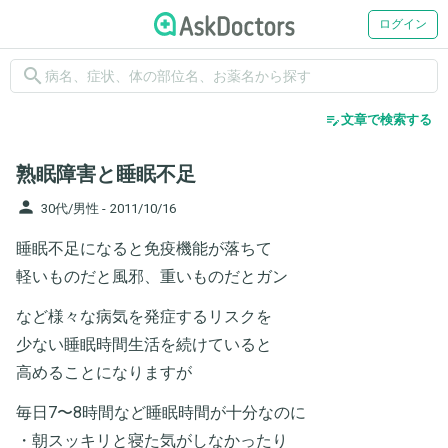
ログイン
search
edit_note
文章で検索する
熟眠障害と睡眠不足
person
30代/男性 -
2011/10/16
睡眠不足になると免疫機能が落ちて
軽いものだと風邪、重いものだとガン
など様々な病気を発症するリスクを
少ない睡眠時間生活を続けていると
高めることになりますが
毎日7〜8時間など睡眠時間が十分なのに
・朝スッキリと寝た気がしなかったり