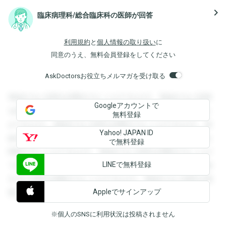
navigate_next
臨床病理科/総合臨床科の医師が回答
利用規約
と
個人情報の取り扱い
に
同意のうえ、無料会員登録をしてください
AskDoctorsお役立ちメルマガを受け取る
登録すると回答を閲覧することができます。登録すると回答
Googleアカウントで
を閲覧することができます。登録すると回答を閲覧すること
無料登録
ができます。登録すると回答を閲覧することができます。登
Yahoo! JAPAN ID
録すると回答を閲覧することができます。登録すると回答を
で無料登録
閲覧することができます。登録すると回答を閲覧することが
LINEで無料登録
できます。登録すると回答を閲覧することができます。登録
すると回答を閲覧することができます。登録すると回答を閲
Appleでサインアップ
覧することができます。
※個人のSNSに利用状況は投稿されません