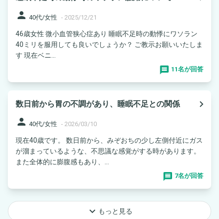
person
40代/女性
-
2025/12/21
46歳女性 微小血管狭心症あり 睡眠不足時の動悸にワソラン
40ミリを服用しても良いでしょうか？ ご教示お願いいたしま
す 現在ベニ...
11名が回答
navigate_next
数日前から胃の不調があり、睡眠不足との関係
person
40代/女性
-
2026/03/10
現在40歳です。 数日前から、みぞおちの少し左側付近にガス
が溜まっているような、不思議な感覚がする時があります。
また全体的に膨腹感もあり、...
7名が回答
keyboard_arrow_down
もっと見る