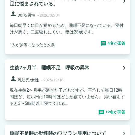
navigate_next
足に悩まされている。
person
30代/男性
-
2026/02/04
毎日朝早くに目が覚めるため、睡眠不足になっている。寝付
けが悪く、二度寝しにくい。 妻は28歳です。
4名が回答
1人が参考になったと投票
navigate_next
生後2ヶ月半 睡眠不足 呼吸の異常
person
乳幼児/女性
-
2025/12/16
現在生後2ヶ月半が過ぎた子どもですが、平均して毎日12時
間ほど、短い日は10時間ほどしか寝ていません。 添い寝をす
ると3〜5時間以上寝てくれる...
12名が回答
navigate_next
睡眠不足時の動悸時のワソラン服用について