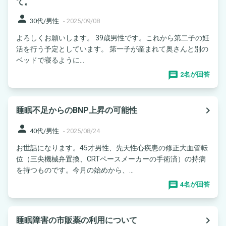
て。
person
30代/男性
-
2025/09/08
よろしくお願いします。 39歳男性です。これから第二子の妊
活を行う予定としています。 第一子が産まれて奥さんと別の
ベッドで寝るように...
2名が回答
navigate_next
睡眠不足からのBNP上昇の可能性
person
40代/男性
-
2025/08/24
お世話になります。45才男性、先天性心疾患の修正大血管転
位（三尖機械弁置換、CRTペースメーカーの手術済）の持病
を持つものです。今月の始めから、...
4名が回答
navigate_next
睡眠障害の市販薬の利用について