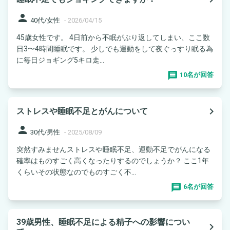
person
40代/女性
-
2026/04/15
45歳女性です。 4日前から不眠がぶり返してしまい、ここ数
日3〜4時間睡眠です。 少しでも運動をして夜ぐっすり眠る為
に毎日ジョギング5キロ走...
10名が回答
navigate_next
ストレスや睡眠不足とがんについて
person
30代/男性
-
2025/08/09
突然すみませんストレスや睡眠不足、運動不足でがんになる
確率はものすごく高くなったりするのでしょうか？ ここ1年
くらいその状態なのでものすごく不...
6名が回答
39歳男性、睡眠不足による精子への影響につい
navigate_next