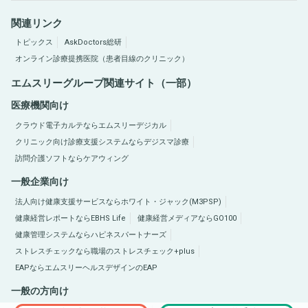
関連リンク
トピックス
AskDoctors総研
オンライン診療提携医院（患者目線のクリニック）
エムスリーグループ関連サイト（一部）
医療機関向け
クラウド電子カルテならエムスリーデジカル
クリニック向け診療支援システムならデジスマ診療
訪問介護ソフトならケアウィング
一般企業向け
法人向け健康支援サービスならホワイト・ジャック(M3PSP)
健康経営レポートならEBHS Life
健康経営メディアならGO100
健康管理システムならハピネスパートナーズ
ストレスチェックなら職場のストレスチェック+plus
EAPならエムスリーヘルスデザインのEAP
一般の方向け