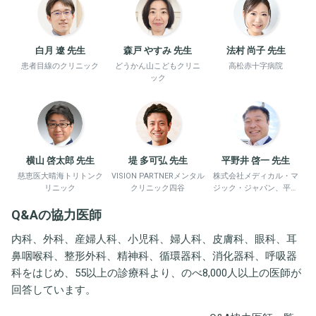
白月 遼 先生
森戸 やすみ 先生
法村 尚子 先生
患者目線のクリニック
どうかん山こどもクリニ
高松赤十字病院
ック
横山 啓太郎 先生
堤 多可弘 先生
平野井 啓一 先生
慈恵医大晴海トリトンク
VISION PARTNERメンタル
株式会社メディカル・マ
リニック
クリニック四谷
ジック・ジャパン、平野
井労働衛生コンサルタン
Q&Aの協力医師
ト事務所
内科、外科、産婦人科、小児科、婦人科、皮膚科、眼科、耳
鼻咽喉科、整形外科、精神科、循環器科、消化器科、呼吸器
科をはじめ、55以上の診療科より、のべ8,000人以上の医師が
回答しています。