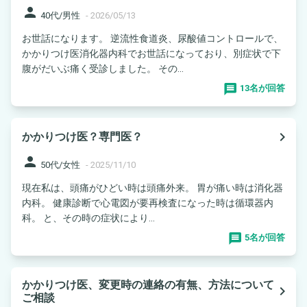
person
40代/男性
-
2026/05/13
お世話になります。 逆流性食道炎、尿酸値コントロールで、
かかりつけ医消化器内科でお世話になっており、別症状で下
腹がだいぶ痛く受診しました。 その...
13名が回答
navigate_next
かかりつけ医？専門医？
person
50代/女性
-
2025/11/10
現在私は、頭痛がひどい時は頭痛外来。 胃が痛い時は消化器
内科。 健康診断で心電図が要再検査になった時は循環器内
科。 と、その時の症状により...
5名が回答
かかりつけ医、変更時の連絡の有無、方法について
navigate_next
ご相談