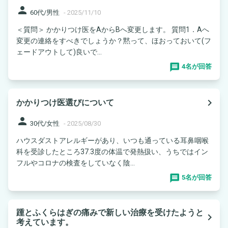
person
60代/男性
-
2025/11/10
＜質問＞ かかりつけ医をAからBへ変更します。 質問1．Aへ
変更の連絡をすべきでしょうか？黙って、ほおっておいて(フ
ェードアウトして)良いで...
4名が回答
navigate_next
かかりつけ医選びについて
person
30代/女性
-
2025/08/30
ハウスダストアレルギーがあり、いつも通っている耳鼻咽喉
科を受診したところ37.3度の体温で発熱扱い、うちではイン
フルやコロナの検査をしていなく陰...
5名が回答
踵とふくらはぎの痛みで新しい治療を受けたようと
navigate_next
考えています。