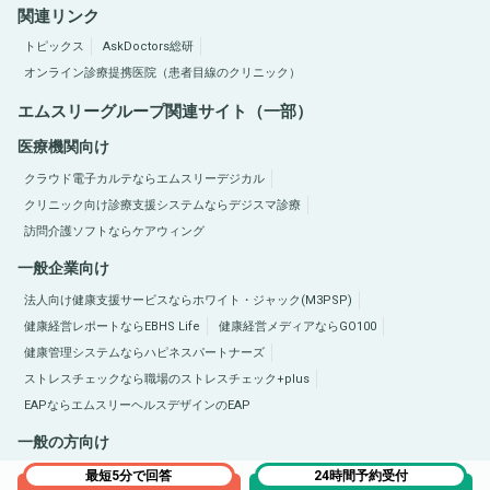
関連リンク
トピックス
AskDoctors総研
オンライン診療提携医院（患者目線のクリニック）
エムスリーグループ関連サイト（一部）
医療機関向け
クラウド電子カルテならエムスリーデジカル
クリニック向け診療支援システムならデジスマ診療
訪問介護ソフトならケアウィング
一般企業向け
法人向け健康支援サービスならホワイト・ジャック(M3PSP)
健康経営レポートならEBHS Life
健康経営メディアならGO100
健康管理システムならハピネスパートナーズ
ストレスチェックなら職場のストレスチェック+plus
EAPならエムスリーヘルスデザインのEAP
一般の方向け
医療総合サイトQLife（キューライフ）
肥満症総合サイトならひまんラボ
最短5分で回答
24時間予約受付