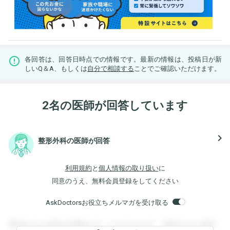
各回答は、回答日時点での情報です。最新の情報は、投稿日が新
しいQ＆A、もしくは
自分で相談する
ことでご確認いただけます。
2名の医師が回答しています
navigate_next
整形外科の医師が回答
利用規約
と
個人情報の取り扱い
に
同意のうえ、無料会員登録をしてください
AskDoctorsお役立ちメルマガを受け取る
登録すると回答を閲覧することができます。登録すると回答