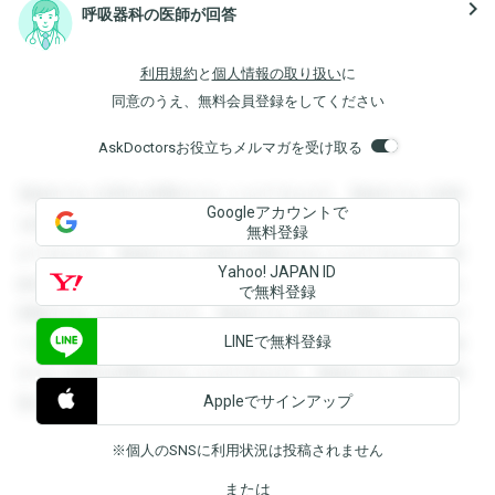
navigate_next
呼吸器科の医師が回答
利用規約
と
個人情報の取り扱い
に
同意のうえ、無料会員登録をしてください
AskDoctorsお役立ちメルマガを受け取る
登録すると回答を閲覧することができます。登録すると回答
Googleアカウントで
を閲覧することができます。登録すると回答を閲覧すること
無料登録
ができます。登録すると回答を閲覧することができます。登
Yahoo! JAPAN ID
録すると回答を閲覧することができます。登録すると回答を
で無料登録
閲覧することができます。登録すると回答を閲覧することが
LINEで無料登録
できます。登録すると回答を閲覧することができます。登録
すると回答を閲覧することができます。登録すると回答を閲
Appleでサインアップ
覧することができます。
※個人のSNSに利用状況は投稿されません
または