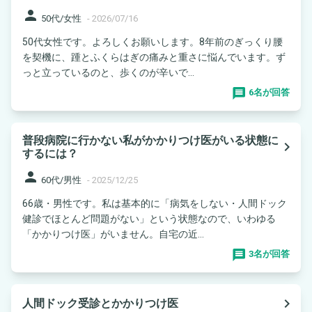
person
50代/女性
-
2026/07/16
50代女性です。よろしくお願いします。8年前のぎっくり腰
を契機に、踵とふくらはぎの痛みと重さに悩んでいます。ず
っと立っているのと、歩くのが辛いで...
6名が回答
普段病院に行かない私がかかりつけ医がいる状態に
navigate_next
するには？
person
60代/男性
-
2025/12/25
66歳・男性です。私は基本的に「病気をしない・人間ドック
健診でほとんど問題がない」という状態なので、いわゆる
「かかりつけ医」がいません。自宅の近...
3名が回答
navigate_next
人間ドック受診とかかりつけ医