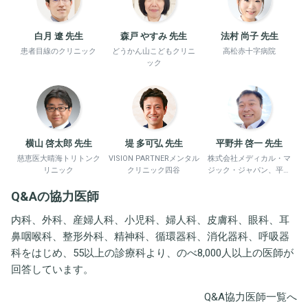
白月 遼 先生
森戸 やすみ 先生
法村 尚子 先生
患者目線のクリニック
どうかん山こどもクリニ
高松赤十字病院
ック
横山 啓太郎 先生
堤 多可弘 先生
平野井 啓一 先生
慈恵医大晴海トリトンク
VISION PARTNERメンタル
株式会社メディカル・マ
リニック
クリニック四谷
ジック・ジャパン、平野
井労働衛生コンサルタン
Q&Aの協力医師
ト事務所
内科、外科、産婦人科、小児科、婦人科、皮膚科、眼科、耳
鼻咽喉科、整形外科、精神科、循環器科、消化器科、呼吸器
科をはじめ、55以上の診療科より、のべ8,000人以上の医師が
回答しています。
Q&A協力医師一覧へ