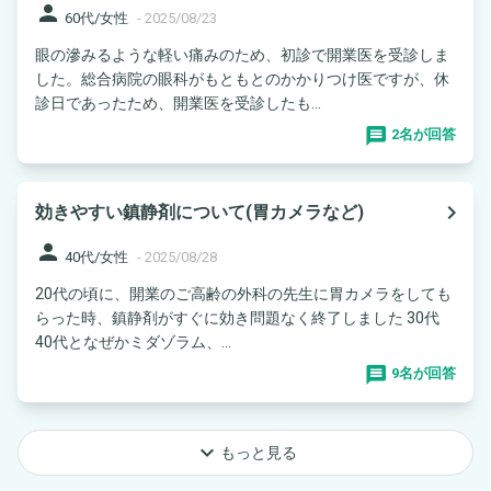
person
60代/女性
-
2025/08/23
眼の滲みるような軽い痛みのため、初診で開業医を受診しま
した。総合病院の眼科がもともとのかかりつけ医ですが、休
診日であったため、開業医を受診したも...
2名が回答
navigate_next
効きやすい鎮静剤について(胃カメラなど)
person
40代/女性
-
2025/08/28
20代の頃に、開業のご高齢の外科の先生に胃カメラをしても
らった時、鎮静剤がすぐに効き問題なく終了しました 30代
40代となぜかミダゾラム、...
9名が回答
keyboard_arrow_down
もっと見る