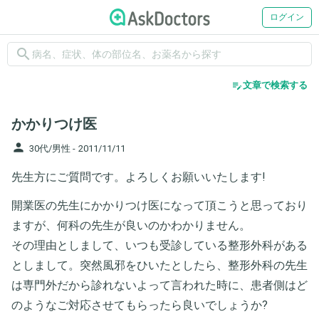
ログイン
search
edit_note
文章で検索する
かかりつけ医
person
30代/男性 -
2011/11/11
先生方にご質問です。よろしくお願いいたします!
開業医の先生にかかりつけ医になって頂こうと思っており
ますが、何科の先生が良いのかわかりません。
その理由としまして、いつも受診している整形外科がある
としまして。突然風邪をひいたとしたら、整形外科の先生
は専門外だから診れないよって言われた時に、患者側はど
のようなご対応させてもらったら良いでしょうか?