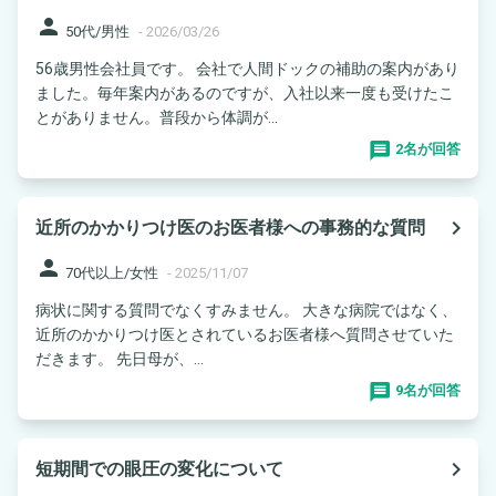
person
50代/男性
-
2026/03/26
56歳男性会社員です。 会社で人間ドックの補助の案内があり
ました。毎年案内があるのですが、入社以来一度も受けたこ
とがありません。普段から体調が...
2名が回答
navigate_next
近所のかかりつけ医のお医者様への事務的な質問
person
70代以上/女性
-
2025/11/07
病状に関する質問でなくすみません。 大きな病院ではなく、
近所のかかりつけ医とされているお医者様へ質問させていた
だきます。 先日母が、...
9名が回答
navigate_next
短期間での眼圧の変化について