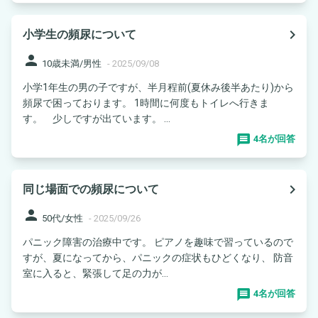
navigate_next
小学生の頻尿について
person
10歳未満/男性
-
2025/09/08
小学1年生の男の子ですが、半月程前(夏休み後半あたり)から
頻尿で困っております。 1時間に何度もトイレへ行きま
す。 少しですが出ています。 ...
4名が回答
navigate_next
同じ場面での頻尿について
person
50代/女性
-
2025/09/26
パニック障害の治療中です。 ピアノを趣味で習っているので
すが、夏になってから、パニックの症状もひどくなり、 防音
室に入ると、緊張して足の力が...
4名が回答