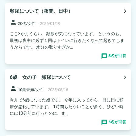
navigate_next
頻尿について（夜間、日中）
person
20代/女性
-
2026/01/19
ここ3か月くらい、頻尿が気になっています。 というのも、
最初は夜中に必ず１回はトイレに行きたくなって起きてしま
うからです。 水分の取りすぎか...
5名が回答
navigate_next
6歳 女の子 頻尿について
person
10歳未満/女性
-
2025/08/18
今月で6歳になった娘です。 今年に入ってから、日に日に頻
尿が悪化しています。 1時間もたないことが多く、ひどい時
には10分前に行ったのに、ま...
6名が回答