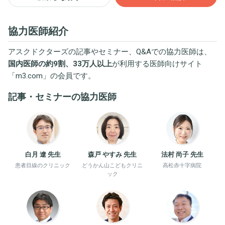
協力医師紹介
アスクドクターズの記事やセミナー、Q&Aでの協力医師は、
国内医師の約9割、33万人以上
が利用する医師向けサイト
「
m3.com
」の会員です。
記事・セミナーの協力医師
白月 遼 先生
森戸 やすみ 先生
法村 尚子 先生
患者目線のクリニック
どうかん山こどもクリニ
高松赤十字病院
ック