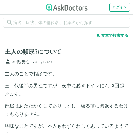
ログイン
search
edit_note
文章で検索する
主人の頻尿?について
person
30代/男性 -
2011/12/27
主人のことで相談です。
三十代後半の男性ですが、夜中に必ずトイレに2、3回起
きます。
部屋はあたたかくしてありますし、寝る前に暴飲するわけ
でもありません。
地味なことですが、本人もわずらわしく思っているようで