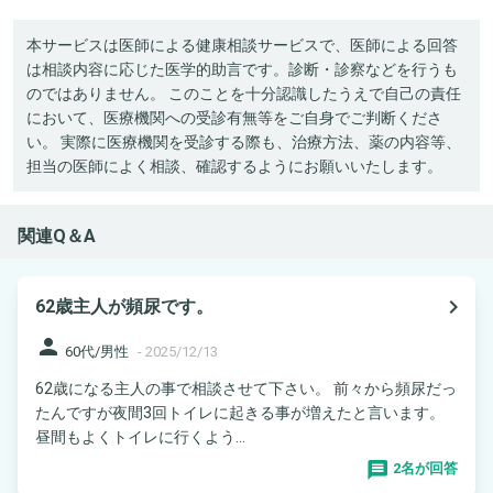
本サービスは医師による健康相談サービスで、医師による回答
は相談内容に応じた医学的助言です。診断・診察などを行うも
のではありません。 このことを十分認識したうえで自己の責任
において、医療機関への受診有無等をご自身でご判断くださ
い。 実際に医療機関を受診する際も、治療方法、薬の内容等、
担当の医師によく相談、確認するようにお願いいたします。
関連Q＆A
navigate_next
62歳主人が頻尿です。
person
60代/男性
-
2025/12/13
62歳になる主人の事で相談させて下さい。 前々から頻尿だっ
たんですが夜間3回トイレに起きる事が増えたと言います。
昼間もよくトイレに行くよう...
2名が回答