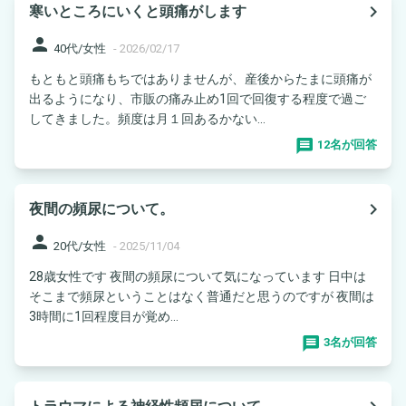
navigate_next
寒いところにいくと頭痛がします
person
40代/女性
-
2026/02/17
もともと頭痛もちではありませんが、産後からたまに頭痛が
出るようになり、市販の痛み止め1回で回復する程度で過ご
してきました。頻度は月１回あるかない...
12名が回答
navigate_next
夜間の頻尿について。
person
20代/女性
-
2025/11/04
28歳女性です 夜間の頻尿について気になっています 日中は
そこまで頻尿ということはなく普通だと思うのですが 夜間は
3時間に1回程度目が覚め...
3名が回答