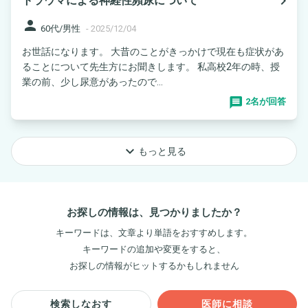
navigate_next
トラウマによる神経性頻尿について
person
60代/男性
-
2025/12/04
お世話になります。 大昔のことがきっかけで現在も症状があ
ることについて先生方にお聞きします。 私高校2年の時、授
業の前、少し尿意があったので...
2名が回答
keyboard_arrow_down
もっと見る
お探しの情報は、見つかりましたか？
キーワードは、文章より単語をおすすめします。
キーワードの追加や変更をすると、
お探しの情報がヒットするかもしれません
検索しなおす
医師に相談