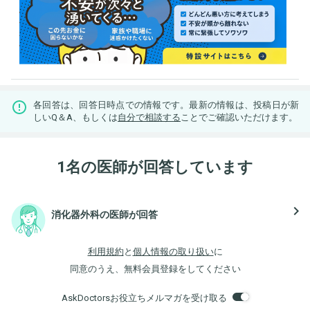
各回答は、回答日時点での情報です。最新の情報は、投稿日が新
しいQ＆A、もしくは
自分で相談する
ことでご確認いただけます。
1名の医師が回答しています
navigate_next
消化器外科の医師が回答
利用規約
と
個人情報の取り扱い
に
同意のうえ、無料会員登録をしてください
AskDoctorsお役立ちメルマガを受け取る