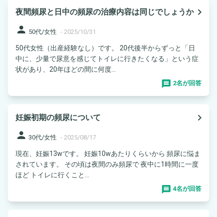
navigate_next
夜間頻尿と日中の頻尿の治療内容は同じでしょうか
person
50代/女性
-
2025/10/31
50代女性（出産経験なし）です。 20代後半からずっと「日
中に、少量で尿意を感じてトイレに行きたくなる」という症
状があり、20年ほどの間に何度...
2名が回答
navigate_next
妊娠初期の頻尿について
person
30代/女性
-
2025/08/17
現在、妊娠13wです。 妊娠10wあたりくらいから 頻尿に悩ま
されています。 その頃は夜間のみ頻尿で 夜中に1時間に一度
ほど トイレに行くこと...
4名が回答