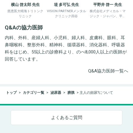
横山 啓太郎 先生
堤 多可弘 先生
平野井 啓一 先生
慈恵医大晴海トリトンク
VISION PARTNERメンタル
株式会社メディカル・マ
リニック
クリニック四谷
ジック・ジャパン、平野
井労働衛生コンサルタン
Q&Aの協力医師
ト事務所
内科、外科、産婦人科、小児科、婦人科、皮膚科、眼科、耳
鼻咽喉科、整形外科、精神科、循環器科、消化器科、呼吸器
科をはじめ、55以上の診療科より、のべ8,000人以上の医師が
回答しています。
Q&A協力医師一覧へ
トップ
カテゴリ一覧
泌尿器
膀胱
主人の頻尿?について
よくあるご質問