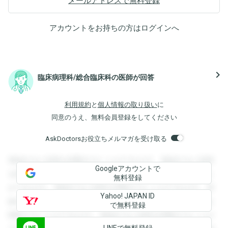
メールアドレスで無料登録
アカウントをお持ちの方は
ログイン
へ
navigate_next
臨床病理科/総合臨床科の医師が回答
利用規約
と
個人情報の取り扱い
に
同意のうえ、無料会員登録をしてください
AskDoctorsお役立ちメルマガを受け取る
登録すると回答を閲覧することができます。登録すると回答
Googleアカウントで
を閲覧することができます。登録すると回答を閲覧すること
無料登録
ができます。登録すると回答を閲覧することができます。登
Yahoo! JAPAN ID
録すると回答を閲覧することができます。登録すると回答を
で無料登録
閲覧することができます。登録すると回答を閲覧することが
LINEで無料登録