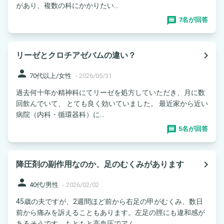
があり、複数の科にかかりたい...
7名が回答
navigate_next
リーゼとクロチアゼバムの違い？
person
70代以上/女性
-
2026/05/31
過去何十年か精神科にてリーゼを処方していただき、月に数
回飲んでいて、 とても良く効いていました。 最近家から近い
病院（内科・循環器科）に...
5名が回答
navigate_next
降圧剤の副作用なのか、足のむくみがあります
person
40代/男性
-
2026/02/02
45歳の夫ですが、2週間ほど前から右足の甲がむくみ、数日
前から痛みを訴えることもあります。左足の脛にも違和感が
あるそうです。もともと高血圧でアム...