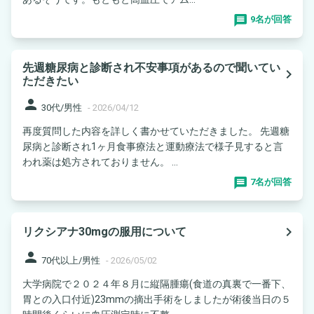
9名が回答
先週糖尿病と診断され不安事項があるので聞いてい
navigate_next
ただきたい
person
30代/男性
-
2026/04/12
再度質問した内容を詳しく書かせていただきました。 先週糖
尿病と診断され1ヶ月食事療法と運動療法で様子見すると言
われ薬は処方されておりません。 ...
7名が回答
navigate_next
リクシアナ30mgの服用について
person
70代以上/男性
-
2026/05/02
大学病院で２０２４年８月に縦隔腫瘍(食道の真裏で一番下、
胃との入口付近)23mmの摘出手術をしましたが術後当日の５