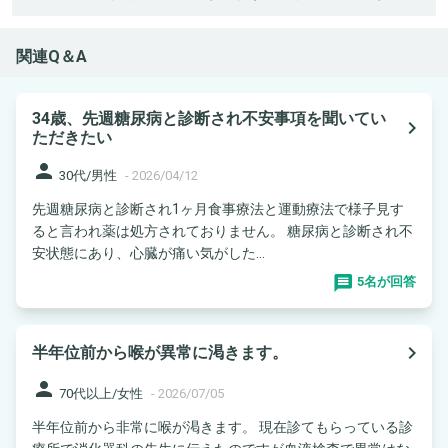
関連Q＆A
34歳、先週糖尿病と診断され不安事項を聞いてい
navigate_next
ただきたい
person
30代/男性
-
2026/04/12
先週糖尿病と診断され1ヶ月食事療法と運動療法で様子見す
ると言われ薬は処方されておりません。 糖尿病と診断され不
安状態にあり、心臓が痛い気がした...
5名が回答
navigate_next
半年位前から喉が異常に渇きます。
person
70代以上/女性
-
2026/07/05
半年位前から非常に喉が渇きます。 現在診てもらっている診