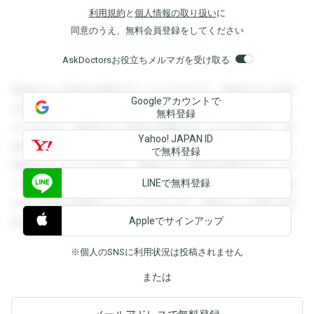
利用規約
と
個人情報の取り扱い
に
同意のうえ、無料会員登録をしてください
AskDoctorsお役立ちメルマガを受け取る
登録すると回答を閲覧することができます。登録すると回答
Googleアカウントで
を閲覧することができます。登録すると回答を閲覧すること
無料登録
ができます。登録すると回答を閲覧することができます。登
Yahoo! JAPAN ID
録すると回答を閲覧することができます。登録すると回答を
で無料登録
閲覧することができます。登録すると回答を閲覧することが
LINEで無料登録
できます。登録すると回答を閲覧することができます。登録
すると回答を閲覧することができます。登録すると回答を閲
Appleでサインアップ
覧することができます。
※個人のSNSに利用状況は投稿されません
または