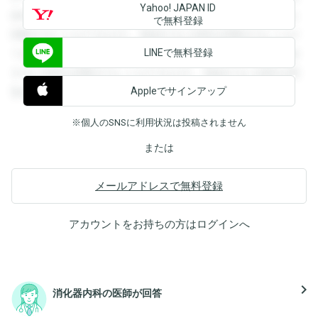
Yahoo! JAPAN ID
録すると回答を閲覧することができます。登録すると回答を
で無料登録
閲覧することができます。登録すると回答を閲覧することが
LINEで無料登録
できます。登録すると回答を閲覧することができます。登録
すると回答を閲覧することができます。登録すると回答を閲
Appleでサインアップ
覧することができます。
※個人のSNSに利用状況は投稿されません
または
メールアドレスで無料登録
アカウントをお持ちの方は
ログイン
へ
navigate_next
消化器内科の医師が回答