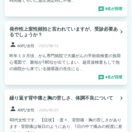
時間後くらいに血圧測定時に不整...
8名が回答
発作性上室性頻拍と言われていますが、受診必要あ
navigate_next
るでしょうか？
person
60代/女性
-
2025/08/12
昨年１０月頃、がん専門病院で大腸がんの手術前検査の負荷
心電図で、脈拍が180位が出てしまい、超音波検査もして他
の病院から来ている循環器の先生にも...
4名が回答
navigate_next
繰り返す背中痛と胸の苦しさ、体調不良について
person
40代/女性
-
2026/06/25
40代女性です。 【症状】 - 度々、背部痛・胸の苦しさがあり
ます - 背部痛は毎日のようにあり、1日の中で痛みの程度に差