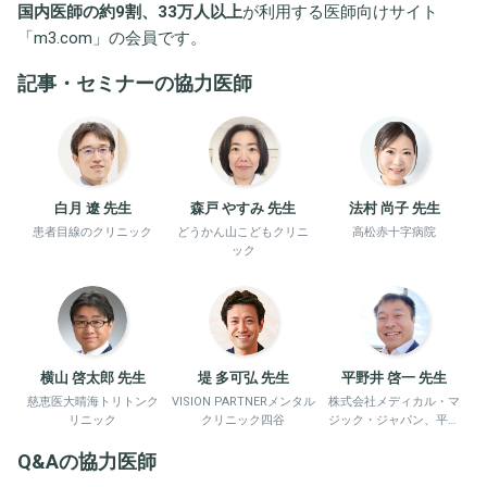
国内医師の約9割、33万人以上
が利用する医師向けサイト
「
m3.com
」の会員です。
記事・セミナーの協力医師
白月 遼 先生
森戸 やすみ 先生
法村 尚子 先生
患者目線のクリニック
どうかん山こどもクリニ
高松赤十字病院
ック
横山 啓太郎 先生
堤 多可弘 先生
平野井 啓一 先生
慈恵医大晴海トリトンク
VISION PARTNERメンタル
株式会社メディカル・マ
リニック
クリニック四谷
ジック・ジャパン、平野
井労働衛生コンサルタン
Q&Aの協力医師
ト事務所