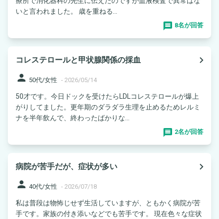
療所で消化器科の先生に伝えたのですが血液検査で異常はな
いと言われました。 歳を重ねる...
8名が回答
navigate_next
コレステロールと甲状腺関係の採血
person
50代/女性
-
2026/05/14
50才です。今日ドックを受けたらLDLコレステロールが爆上
がりしてました。更年期のダラダラ生理を止めるためレルミ
ナを半年飲んで、終わったばかりな...
2名が回答
navigate_next
病院が苦手だが、症状が多い
person
40代/女性
-
2026/07/18
私は普段は物怖じせず生活していますが、ともかく病院が苦
手です。家族の付き添いなどでも苦手です。 現在色々な症状