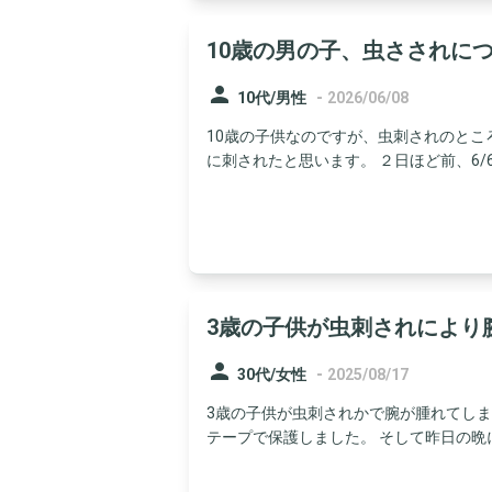
10歳の男の子、虫さされに
person
-
10代/男性
2026/06/08
10歳の子供なのですが、虫刺されのとこ
に刺されたと思います。 ２日ほど前、6/6に
3歳の子供が虫刺されにより
person
-
30代/女性
2025/08/17
3歳の子供が虫刺されかで腕が腫れてしま
テープで保護しました。 そして昨日の晩に最