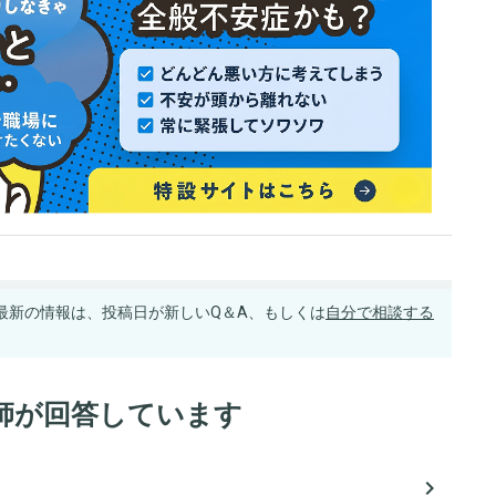
最新の情報は、投稿日が新しいQ＆A、もしくは
自分で相談する
師が回答しています
navigate_next