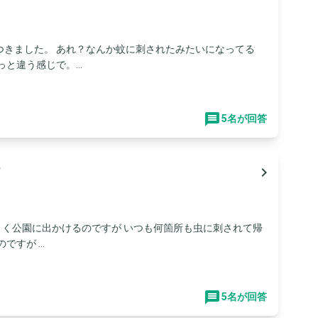
つきました。 あれ？なんか蚊に刺されたみたいになってる
と違う感じで。...
5名が回答
て
navigate_next
よく公園に出かけるのですが いつも何箇所も虫に刺されて帰
すが ...
5名が回答