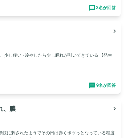
3名が回答
navigate_next
なく、少し痒い - 冷やしたら少し腫れが引いてきている 【発生
9名が回答
れ、膿
navigate_next
た際蚊に刺されたようでその日は赤くポツっとなっている程度