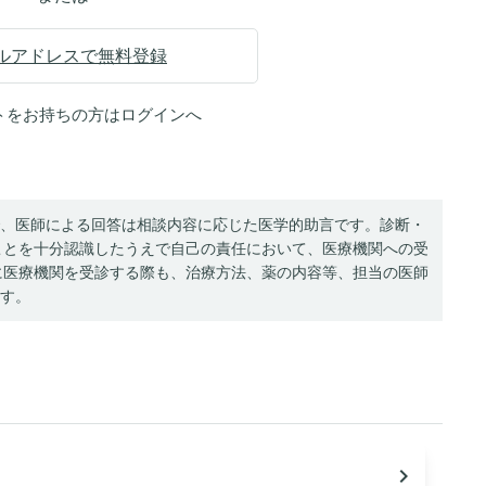
ルアドレスで無料登録
トをお持ちの方は
ログイン
へ
、医師による回答は相談内容に応じた医学的助言です。診断・
ことを十分認識したうえで自己の責任において、医療機関への受
に医療機関を受診する際も、治療方法、薬の内容等、担当の医師
す。
navigate_next