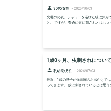
person
-
30代/女性
2025/10/03
火曜のの夜、シャワーを浴びた後に気が
と。 ですが、普通に蚊に刺されとはちょっ
1歳0ヶ月、虫刺されについ
person
-
乳幼児/男性
2026/07/03
最近、1歳の息子が保育園のお出かけで 
ってきます。 蚊に刺されているとは思うので