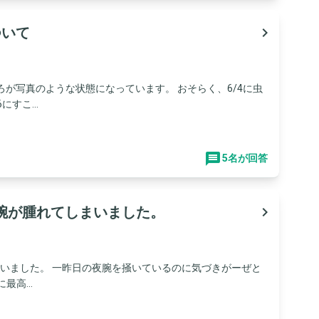
ついて
navigate_next
ろが写真のような状態になっています。 おそらく、6/4に虫
すこ...
5名が回答
腕が腫れてしまいました。
navigate_next
いました。 一昨日の夜腕を掻いているのに気づきがーぜと
高...