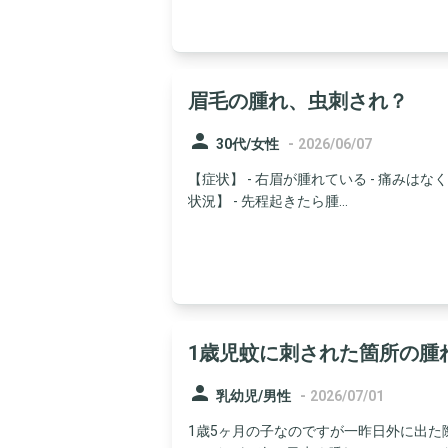
眉毛の腫れ、虫刺され？
person
-
30代/女性
2026/06/07
【症状】 - 右眉が腫れている - 痛みは
状況】 - 先程起きたら腫...
1歳児蚊に刺された箇所の腫
person
-
乳幼児/男性
2026/07/01
1歳5ヶ月の子なのですが一昨日外に出