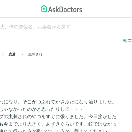
edit_note
文
皮膚
虫刺され
れになり、そこがつぶれてかさぶたになり治りました。
じゃなかったのかと思ったりして・・・・
プの虫刺されのやつをすぐに張りました。今日接がした
も今までより大きく、あずきぐらいです。蚊ではなかっ
に連れて行った方が良いでしょうか。教えてください。