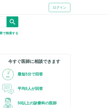
ログイン
search
章で検索する
今すぐ医師に相談できます
最短5分で回答
平均5人が回答
50以上の診療科の医師