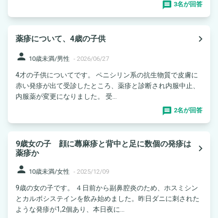
3名が回答
navigate_next
薬疹について、4歳の子供
person
10歳未満/男性
-
2026/06/27
4才の子供についてです。 ペニシリン系の抗生物質で皮膚に
赤い発疹が出て受診したところ、薬疹と診断され内服中止、
内服薬が変更になりました。 受...
2名が回答
9歳女の子 顔に蕁麻疹と背中と足に数個の発疹は
navigate_next
薬疹か
person
10歳未満/女性
-
2025/12/09
9歳の女の子です。 ４日前から副鼻腔炎のため、ホスミシン
とカルボシステインを飲み始めました。昨日ダニに刺された
ような発疹が1,2個あり、本日夜に...