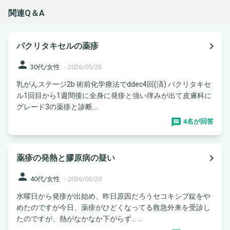
関連Q＆A
navigate_next
パクリタキセルの薬疹
person
30代/女性
-
2026/05/26
乳がんステージ2b 術前化学療法でddec4回(済) パクリタキセ
ル1回目から1週間後に全身に発疹と強い痒みが出て皮膚科に
グレード3の薬疹と診断...
4名が回答
navigate_next
薬疹の発熱と膠原病の疑い
person
40代/女性
-
2026/03/20
水曜日から発疹が出始め、昨日原因だろうセコキシブ錠をや
めたのですが今日、薬疹がひどくなってる救急外来を受診し
たのですが、熱がなかなか下がらず… ...