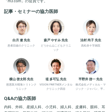
「
m3.com
」の会員です。
記事・セミナーの協力医師
白月 遼 先生
森戸 やすみ 先生
法村 尚子 先生
患者目線のクリニック
どうかん山こどもクリニ
高松赤十字病院
ック
横山 啓太郎 先生
堤 多可弘 先生
平野井 啓一 先生
慈恵医大晴海トリトンク
VISION PARTNERメンタル
株式会社メディカル・マ
リニック
クリニック四谷
ジック・ジャパン、平野
井労働衛生コンサルタン
Q&Aの協力医師
ト事務所
内科、外科、産婦人科、小児科、婦人科、皮膚科、眼科、耳