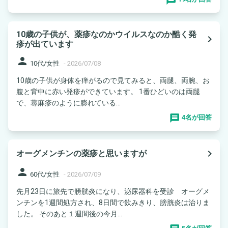
10歳の子供が、薬疹なのかウイルスなのか酷く発
navigate_next
疹が出ています
person
10代/女性
-
2026/07/08
10歳の子供が身体を痒がるので見てみると、両腿、両腕、お
腹と背中に赤い発疹ができています。 1番ひどいのは両腿
で、蕁麻疹のように膨れている...
4名が回答
navigate_next
オーグメンチンの薬疹と思いますが
person
60代/女性
-
2026/07/09
先月23日に旅先で膀胱炎になり、泌尿器科を受診 オーグメ
ンチンを1週間処方され、8日間で飲みきり、膀胱炎は治りま
した。 そのあと１週間後の今月...