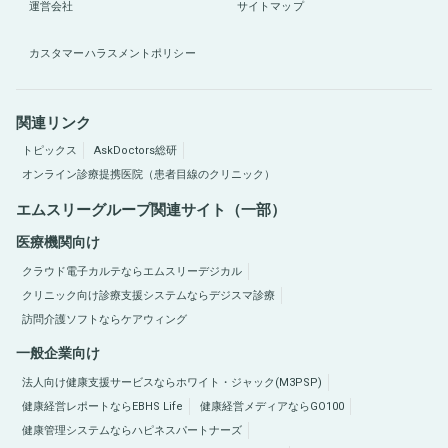
運営会社
サイトマップ
カスタマーハラスメントポリシー
関連リンク
トピックス
AskDoctors総研
オンライン診療提携医院（患者目線のクリニック）
エムスリーグループ関連サイト（一部）
医療機関向け
クラウド電子カルテならエムスリーデジカル
クリニック向け診療支援システムならデジスマ診療
訪問介護ソフトならケアウィング
一般企業向け
法人向け健康支援サービスならホワイト・ジャック(M3PSP)
健康経営レポートならEBHS Life
健康経営メディアならGO100
健康管理システムならハピネスパートナーズ