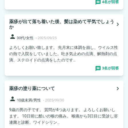
4名が回答
薬疹が出て落ち着いた後、髪は染めて平気でしょう
navigate_next
か
person
30代/女性
-
2025/09/25
よろしくお願い致します。 先月末に体調を崩し、ウイルス性
の熱で入院をしていました。吐き気止めの点滴、解熱剤の点
滴、ステロイドの点滴をしたのです...
3名が回答
navigate_next
薬疹の塗り薬について
person
10歳未満/男性
-
2025/09/30
9歳の男の子です。 質問が4つあります。 よろしくお願いし
ます。 10日前に酷いの喉の痛み。 喉痛から3日目に受診し溶
連菌と診断。ワイドシリン...