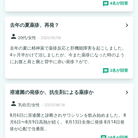
4名が回答
navigate_next
去年の夏薬疹、再発？
person
20代/女性
-
2026/03/06
去年の夏に精神薬で薬疹反応と肝機能障害を起こしました。
4ヶ月半かけて治しましたが、今また薬疹になった時のよう
にお腹と肩と腕と背中に赤い発疹？がで...
2名が回答
navigate_next
溶連菌の発疹か、抗生剤による薬疹か
person
乳幼児/女性
-
2025/08/18
8月6日に溶連菌と診断されサワシリンを飲み始めました。 8
月6日〜8月9日高熱が続く。 8月13日全身に発疹 8月14日発
疹が心配で当番医...
19名が回答