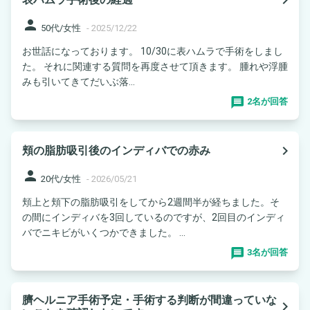
person
50代/女性
-
2025/12/22
お世話になっております。 10/30に表ハムラで手術をしまし
た。 それに関連する質問を再度させて頂きます。 腫れや浮腫
みも引いてきてだいぶ落...
2名が回答
navigate_next
頬の脂肪吸引後のインディバでの赤み
person
20代/女性
-
2026/05/21
頬上と頬下の脂肪吸引をしてから2週間半が経ちました。そ
の間にインディバを3回しているのですが、2回目のインディ
バでニキビがいくつかできました。 ...
3名が回答
臍ヘルニア手術予定・手術する判断が間違っていな
navigate_next