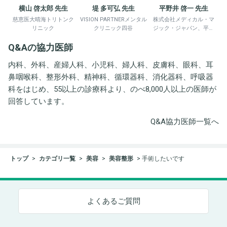
横山 啓太郎 先生
堤 多可弘 先生
平野井 啓一 先生
慈恵医大晴海トリトンク
VISION PARTNERメンタル
株式会社メディカル・マ
リニック
クリニック四谷
ジック・ジャパン、平野
井労働衛生コンサルタン
Q&Aの協力医師
ト事務所
内科、外科、産婦人科、小児科、婦人科、皮膚科、眼科、耳
鼻咽喉科、整形外科、精神科、循環器科、消化器科、呼吸器
科をはじめ、55以上の診療科より、のべ8,000人以上の医師が
回答しています。
Q&A協力医師一覧へ
トップ
カテゴリ一覧
美容
美容整形
手術したいです
よくあるご質問