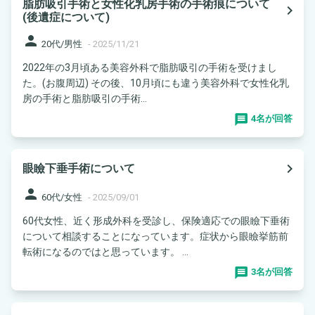
脂肪吸引手術と女性化乳房手術の手術痕について
navigate_next
(後遺症について)
person
20代/男性
-
2025/11/21
2022年の3月頃ある美容外科で脂肪吸引の手術を受けまし
た。(お腹周辺) その後、10月頃にも違う美容外科で女性化乳
房の手術と脂肪吸引の手術...
4名が回答
navigate_next
眼瞼下垂手術について
person
60代/女性
-
2025/09/01
60代女性、近く形成外科を受診し、保険適応での眼瞼下垂術
について相談することになっています。症状から眼瞼挙筋前
転術になるのではと思っています。 ...
3名が回答