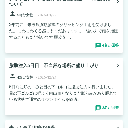
navigate_next
ついて
person
50代/女性
-
2026/01/22
2年前に 未破裂脳動脈瘤のクリッピング手術を受けまし
た。 じわじわくる感じもまだありますし、強い力で頭を指圧
することもまだ怖いです 頭皮をし...
4名が回答
navigate_next
脂肪注入5日目 不自然な場所に盛り上がり
person
40代/女性
-
2025/12/21
5日前に頬の凹みと目の下ゴルゴに脂肪注入を行いました。
目の下ゴルゴは程よく内出血となりまだ膨らみがあり腫れて
いる状態で通常のダウンタイムを経過...
2名が回答
navigate_next
表ハムラ手術後の経過