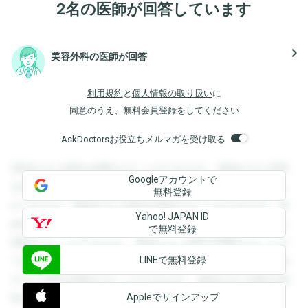
2名の医師が回答しています
navigate_next
美容外科の医師が回答
利用規約
と
個人情報の取り扱い
に
同意のうえ、無料会員登録をしてください
AskDoctorsお役立ちメルマガを受け取る
登録すると回答を閲覧することができます。登録すると回答
Googleアカウントで
を閲覧することができます。登録すると回答を閲覧すること
無料登録
ができます。登録すると回答を閲覧することができます。登
Yahoo! JAPAN ID
録すると回答を閲覧することができます。登録すると回答を
で無料登録
閲覧することができます。登録すると回答を閲覧することが
LINEで無料登録
できます。登録すると回答を閲覧することができます。登録
すると回答を閲覧することができます。登録すると回答を閲
Appleでサインアップ
覧することができます。