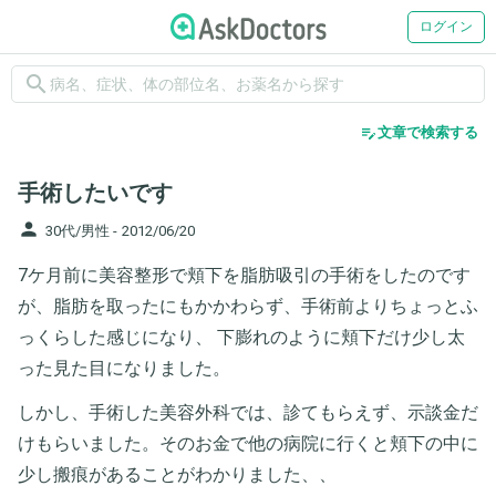
ログイン
search
edit_note
文章で検索する
手術したいです
person
30代/男性 -
2012/06/20
7ケ月前に美容整形で頬下を脂肪吸引の手術をしたのです
が、脂肪を取ったにもかかわらず、手術前よりちょっとふ
っくらした感じになり、 下膨れのように頬下だけ少し太
った見た目になりました。
しかし、手術した美容外科では、診てもらえず、示談金だ
けもらいました。そのお金で他の病院に行くと頬下の中に
少し搬痕があることがわかりました、、