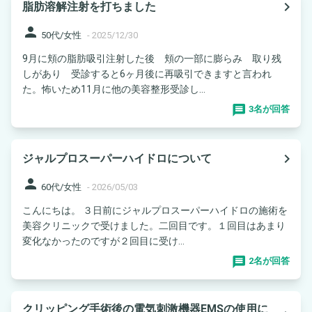
navigate_next
脂肪溶解注射を打ちました
person
50代/女性
-
2025/12/30
9月に頬の脂肪吸引注射した後 頬の一部に膨らみ 取り残
しがあり 受診すると6ヶ月後に再吸引できますと言われ
た。怖いため11月に他の美容整形受診し...
3名が回答
navigate_next
ジャルプロスーパーハイドロについて
person
60代/女性
-
2026/05/03
こんにちは。 ３日前にジャルプロスーパーハイドロの施術を
美容クリニックで受けました。二回目です。１回目はあまり
変化なかったのですが２回目に受け...
2名が回答
クリッピング手術後の電気刺激機器EMSの使用に