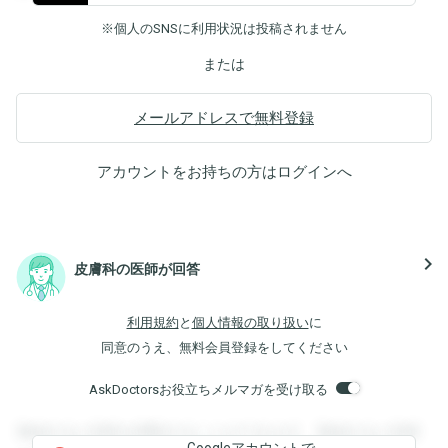
※個人のSNSに利用状況は投稿されません
または
メールアドレスで無料登録
アカウントをお持ちの方は
ログイン
へ
navigate_next
皮膚科の医師が回答
利用規約
と
個人情報の取り扱い
に
同意のうえ、無料会員登録をしてください
AskDoctorsお役立ちメルマガを受け取る
登録すると回答を閲覧することができます。登録すると回答
Googleアカウントで