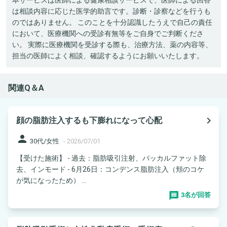
は相談内容に応じた医学的助言です。診断・診察などを行うも
のではありません。 このことを十分認識したうえで自己の責任
において、医療機関への受診有無等をご自身でご判断くださ
い。 実際に医療機関を受診する際も、治療方法、薬の内容等、
担当の医師によく相談、確認するようにお願いいたします。
関連Q＆A
navigate_next
顔の脂肪注入するも下膨れになって心配
person
30代/女性
-
2026/07/01
【受けた施術】 - 過去：脂肪吸引注射、バッカルファット除
去、インモード - 6月26日：コンデンス脂肪注入（頬のコケ
が気になったため） ...
3名が回答