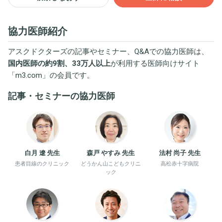
協力医師紹介
アスクドクターズの記事やセミナー、Q&Aでの協力医師は、
国内医師の約9割、33万人以上
が利用する医師向けサイト
「
m3.com
」の会員です。
記事・セミナーの協力医師
白月 遼 先生
森戸 やすみ 先生
法村 尚子 先生
患者目線のクリニック
どうかん山こどもクリニ
高松赤十字病院
ック