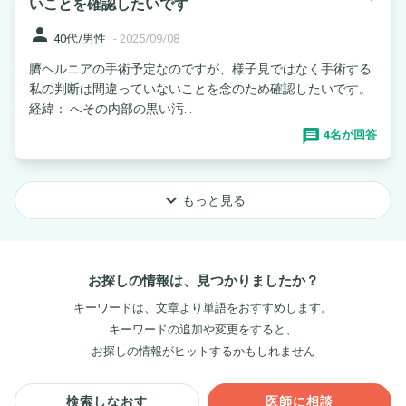
いことを確認したいです
person
40代/男性
-
2025/09/08
臍ヘルニアの手術予定なのですが、様子見ではなく手術する
私の判断は間違っていないことを念のため確認したいです。
経緯： へその内部の黒い汚...
4名が回答
keyboard_arrow_down
もっと見る
お探しの情報は、見つかりましたか？
キーワードは、文章より単語をおすすめします。
キーワードの追加や変更をすると、
お探しの情報がヒットするかもしれません
検索しなおす
医師に相談