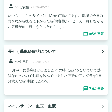
person
40代/女性
-
2026/06/14
いつもこちらのサイト利用させて頂いてます。 職場で今日前
向きながら後ろに下がったら(お客様がベビーカー押しながら
お客様が前に行こうとしたから、)...
8名が回答
navigate_next
長引く蕁麻疹症状について
person
40代/男性
-
2025/12/28
11月24日に蕁麻疹が出ました その時は風邪をひいていて熱
はなかったのでお酒を飲んでいました 市販のアレグラを1日
分飲んだら9割消えたので、...
3名が回答
navigate_next
ネイルサロン 血豆 血液