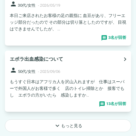
person
30代/女性
-
2026/05/19
本日ご来店されたお客様の足の親指に 血豆があり、フリーエ
ッジ部分だったので その部分は切り落としたのですが、 目視
はできませんでしたが、 ...
3名が回答
navigate_next
エボラ出血感染について
person
50代/女性
-
2025/09/06
もうすぐ日本はアフリカ人を沢山入れますが 仕事はスーパ
ーで外国人がお客様で多く 店のトイレ掃除とか 接客でも
し エボラの方がいたら 感染しますか...
13名が回答
keyboard_arrow_down
もっと見る