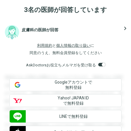
3名の医師が回答しています
navigate_next
皮膚科の医師が回答
利用規約
と
個人情報の取り扱い
に
同意のうえ、無料会員登録をしてください
AskDoctorsお役立ちメルマガを受け取る
登録すると回答を閲覧することができます。登録すると回答
Googleアカウントで
を閲覧することができます。登録すると回答を閲覧すること
無料登録
ができます。登録すると回答を閲覧することができます。登
Yahoo! JAPAN ID
録すると回答を閲覧することができます。登録すると回答を
で無料登録
閲覧することができます。登録すると回答を閲覧することが
LINEで無料登録
できます。登録すると回答を閲覧することができます。登録
すると回答を閲覧することができます。登録すると回答を閲