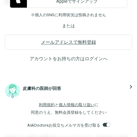
Appleでサインアップ
覧することができます。
※個人のSNSに利用状況は投稿されません
または
メールアドレスで無料登録
アカウントをお持ちの方は
ログイン
へ
navigate_next
皮膚科の医師が回答
利用規約
と
個人情報の取り扱い
に
同意のうえ、無料会員登録をしてください
AskDoctorsお役立ちメルマガを受け取る