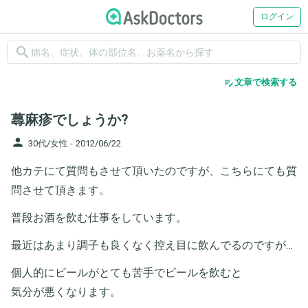
ログイン
search
edit_note
文章で検索する
蕁麻疹でしょうか?
person
30代/女性 -
2012/06/22
他カテにて質問もさせて頂いたのですが、こちらにても質
問させて頂きます。
普段お酒を飲む仕事をしています。
最近はあまり調子も良くなく控え目に飲んでるのですが…
個人的にビールがとても苦手でビールを飲むと
気分が悪くなります。