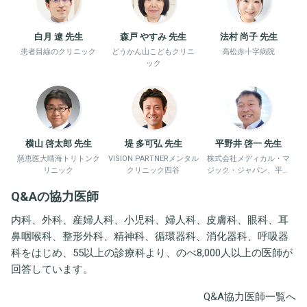
白月 遼 先生
森戸 やすみ 先生
法村 尚子 先生
患者目線のクリニック
どうかん山こどもクリニ
高松赤十字病院
ック
横山 啓太郎 先生
堤 多可弘 先生
平野井 啓一 先生
慈恵医大晴海トリトンク
VISION PARTNERメンタル
株式会社メディカル・マ
リニック
クリニック四谷
ジック・ジャパン、平野
井労働衛生コンサルタン
Q&Aの協力医師
ト事務所
内科、外科、産婦人科、小児科、婦人科、皮膚科、眼科、耳
鼻咽喉科、整形外科、精神科、循環器科、消化器科、呼吸器
科をはじめ、55以上の診療科より、のべ8,000人以上の医師が
回答しています。
Q&A協力医師一覧へ