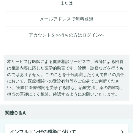
または
メールアドレスで無料登録
アカウントをお持ちの方は
ログイン
へ
本サービスは医師による健康相談サービスで、医師による回答
は相談内容に応じた医学的助言です。診断・診察などを行うも
のではありません。 このことを十分認識したうえで自己の責任
において、医療機関への受診有無等をご自身でご判断くださ
い。 実際に医療機関を受診する際も、治療方法、薬の内容等、
担当の医師によく相談、確認するようにお願いいたします。
関連Q＆A
navigate_next
インフルエンザの感染に付いて