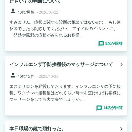
ださい」の判断について
person
40代/男性
-
2026/03/22
すみません、症状に関する診断の相談ではないので、もし違
反等でしたら削除してください。 アイドルのイベントに、
「発熱や風邪の症状がみられるお客様...
5名が回答
navigate_next
インフルエンザ予防接種後のマッサージについて
person
40代/女性
-
2025/10/26
エステサロンを経営しております。インフルエンザの予防接
種、ワクチンの接種後はどれくらい時間を空ければお客様に
マッサージをしても大丈夫でしょうか。...
14名が回答
navigate_next
本日職場の鏡で頭打った。