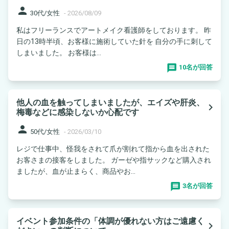
person
30代/女性
-
2026/08/09
私はフリーランスでアートメイク看護師をしております。 昨
日の13時半頃、お客様に施術していた針を 自分の手に刺して
しまいました。 お客様は...
10名が回答
他人の血を触ってしまいましたが、エイズや肝炎、
navigate_next
梅毒などに感染しないか心配です
person
50代/女性
-
2026/03/10
レジで仕事中、怪我をされて爪が割れて指から血を出された
お客さまの接客をしました。 ガーゼや指サックなど購入され
ましたが、血が止まらく、商品やお...
3名が回答
イベント参加条件の「体調が優れない方はご遠慮く
navigate_next