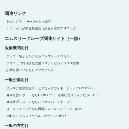
関連リンク
トピックス
AskDoctors総研
オンライン診療提携医院（患者目線のクリニック）
エムスリーグループ関連サイト（一部）
医療機関向け
クラウド電子カルテならエムスリーデジカル
クリニック向け診療支援システムならデジスマ診療
訪問介護ソフトならケアウィング
一般企業向け
法人向け健康支援サービスならホワイト・ジャック(M3PSP)
健康経営レポートならEBHS Life
健康経営メディアならGO100
健康管理システムならハピネスパートナーズ
ストレスチェックなら職場のストレスチェック+plus
EAPならエムスリーヘルスデザインのEAP
一般の方向け