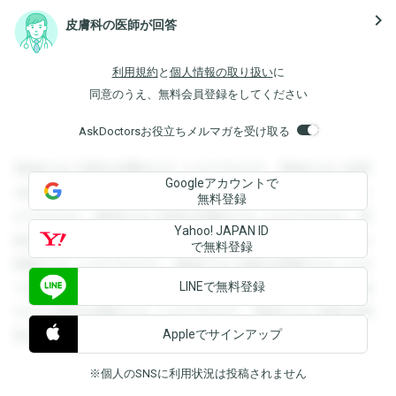
navigate_next
皮膚科の医師が回答
利用規約
と
個人情報の取り扱い
に
同意のうえ、無料会員登録をしてください
AskDoctorsお役立ちメルマガを受け取る
登録すると回答を閲覧することができます。登録すると回答
Googleアカウントで
を閲覧することができます。登録すると回答を閲覧すること
無料登録
ができます。登録すると回答を閲覧することができます。登
Yahoo! JAPAN ID
録すると回答を閲覧することができます。登録すると回答を
で無料登録
閲覧することができます。登録すると回答を閲覧することが
LINEで無料登録
できます。登録すると回答を閲覧することができます。登録
すると回答を閲覧することができます。登録すると回答を閲
Appleでサインアップ
覧することができます。
※個人のSNSに利用状況は投稿されません