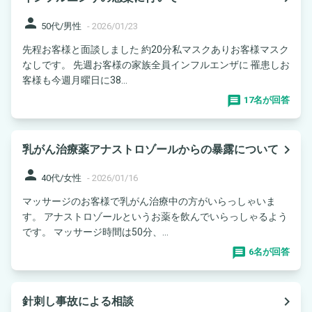
person
50代/男性
-
2026/01/23
先程お客様と面談しました 約20分私マスクありお客様マスク
なしです。 先週お客様の家族全員インフルエンザに 罹患しお
客様も今週月曜日に38...
17名が回答
navigate_next
乳がん治療薬アナストロゾールからの暴露について
person
40代/女性
-
2026/01/16
マッサージのお客様で乳がん治療中の方がいらっしゃいま
す。 アナストロゾールというお薬を飲んでいらっしゃるよう
です。 マッサージ時間は50分、...
6名が回答
navigate_next
針刺し事故による相談