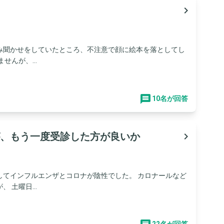
navigate_next
み聞かせをしていたところ、不注意で顔に絵本を落としてし
んが、...
10名が回答
、もう一度受診した方が良いか
navigate_next
してインフルエンザとコロナが陰性でした。 カロナールなど
土曜日...