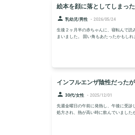
絵本を顔に落としてしまった
person
-
乳幼児/男性
2026/05/24
生後２ヶ月半の赤ちゃんに、寝転んで読
まいました。 固い角もあたったかもしれませ
インフルエンザ陰性だったが
person
-
30代/女性
2025/12/01
先週金曜日の午前に発熱し、午後に受診
処方され、熱が高い時に飲んでいましたが、 