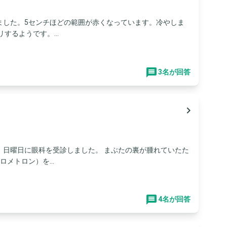
ました。5センチほどの範囲が赤くなっています。冷やしま
するようです。...
3名が回答
navigate_next
、日曜日に眼科を受診しました。 まぶたの裏が腫れていたた
メトロン）を...
4名が回答