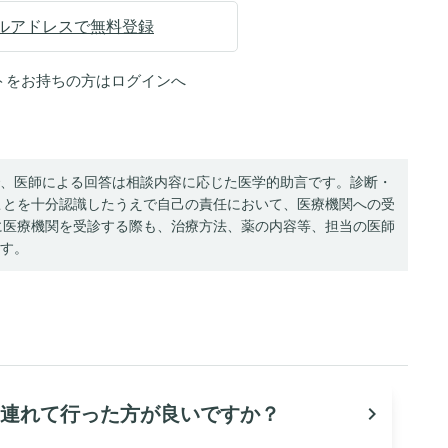
ルアドレスで無料登録
トをお持ちの方は
ログイン
へ
、医師による回答は相談内容に応じた医学的助言です。診断・
ことを十分認識したうえで自己の責任において、医療機関への受
に医療機関を受診する際も、治療方法、薬の内容等、担当の医師
す。
連れて行った方が良いですか？
navigate_next