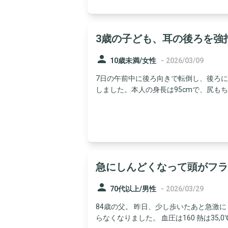
3歳の子ども、耳の後ろを強
person
-
10歳未満/女性
2026/03/09
7日の午前中に後ろ向きで転倒し、後ろに
しました。本人の身長は95cmで、尻もちを
急にしんどくなって頭がフラ
person
-
70代以上/男性
2026/03/29
84歳の父。 昨日、少し歩いたあと急激
らなくなりました。 血圧は160 熱は35,0℃ .