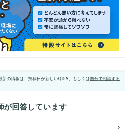
最新の情報は、投稿日が新しいQ＆A、もしくは
自分で相談する
師が回答しています
navigate_next