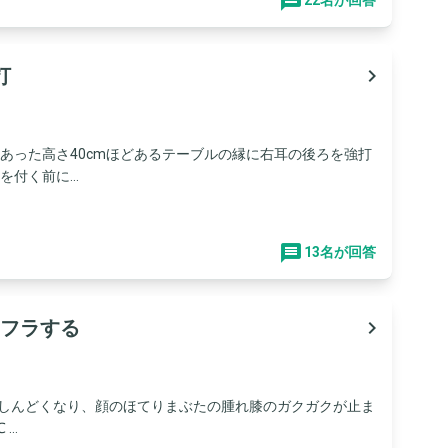
22名が回答
打
navigate_next
あった高さ40cmほどあるテーブルの縁に右耳の後ろを強打
付く前に...
13名が回答
フラする
navigate_next
にしんどくなり、顔のほてりまぶたの腫れ膝のガクガクが止ま
..