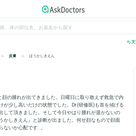
edit_note
文
皮膚
ほうかしきえん
)と顔の腫れが出てきました。日曜日に取り敢えず救急で内
が少し高いだけの状態でした。Dr.(研修医)も首を傾げる
出して頂きました。そして今日やはり腫れが退かないの
うかしきえん』と診断が出ました。何せ顔なもので顔面
らないか心配です…。