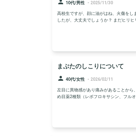
person
-
10代/男性
2025/11/30
高校生ですが、顔に油がはね、火傷をし
したが、大丈夫でしょうか？ まだヒリヒリ
まぶたのしこりについて
person
-
40代/女性
2026/02/11
左目に異物感があり痛みがあることから
め目薬2種類（レボフロキサシン、フルオロ