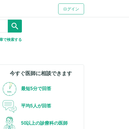
ログイン
search
章で検索する
今すぐ医師に相談できます
最短5分で回答
平均5人が回答
50以上の診療科の医師