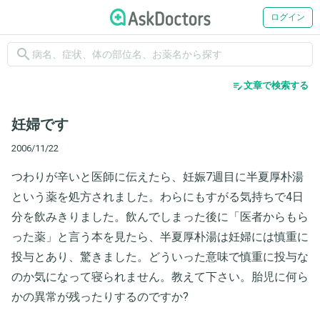
ログイン
search
edit_note
文章で検索する
妊婦です
2006/11/22
つわりが辛いと医師に伝えたら、妊娠7週目に半夏厚朴湯
という薬を処方されました。わらにもすがる気持ちで4日
分を飲みきりました。飲んでしまった後に「医者からもら
った薬」と言う本を見たら、半夏厚朴湯は妊婦には慎重に
投与とあり、驚きました。どういった意味で慎重に投与な
のか気になって寝られません。教えて下さい。胎児に何ら
かの異常が残ったりするのですか?