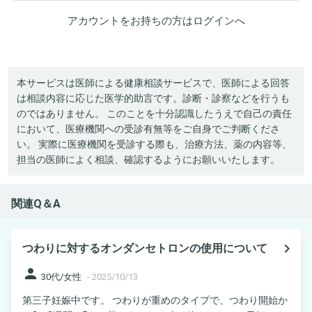
アカウントをお持ちの方は
ログイン
へ
本サービスは医師による健康相談サービスで、医師による回答
は相談内容に応じた医学的助言です。診断・診察などを行うも
のではありません。 このことを十分認識したうえで自己の責任
において、医療機関への受診有無等をご自身でご判断くださ
い。 実際に医療機関を受診する際も、治療方法、薬の内容等、
担当の医師によく相談、確認するようにお願いいたします。
関連Q＆A
navigate_next
つわりに対するオンダンセトロンの使用について
person
30代/女性
-
2025/10/13
第三子妊娠中です。 つわりが重めのタイプで、つわり開始か