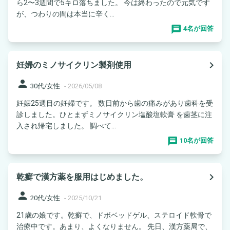
ら2〜3週間で5キロ落ちました。 今は終わったので元気です
が、つわりの間は本当に辛く...
4名が回答
navigate_next
妊婦のミノサイクリン製剤使用
person
30代/女性
-
2026/05/08
妊娠25週目の妊婦です。 数日前から歯の痛みがあり歯科を受
診しました。ひとまずミノサイクリン塩酸塩軟膏 を歯茎に注
入され帰宅しました。 調べて...
10名が回答
navigate_next
乾癬で漢方薬を服用はじめました。
person
20代/女性
-
2025/10/21
21歳の娘です。乾癬で、ドボベッドゲル、ステロイド軟骨で
治療中です。あまり、よくなりません。 先日、漢方薬局で、