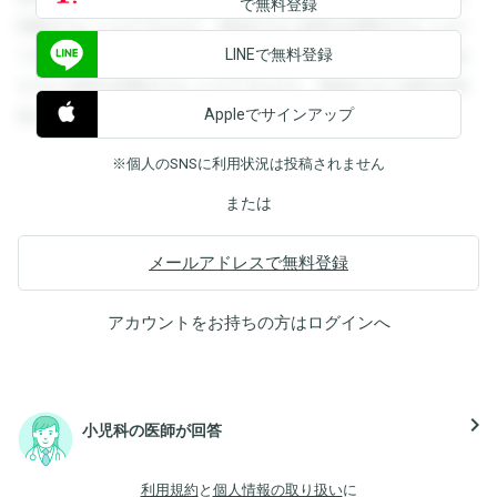
で無料登録
閲覧することができます。登録すると回答を閲覧することが
LINEで無料登録
できます。登録すると回答を閲覧することができます。登録
すると回答を閲覧することができます。登録すると回答を閲
Appleでサインアップ
覧することができます。
※個人のSNSに利用状況は投稿されません
または
メールアドレスで無料登録
アカウントをお持ちの方は
ログイン
へ
navigate_next
小児科の医師が回答
利用規約
と
個人情報の取り扱い
に