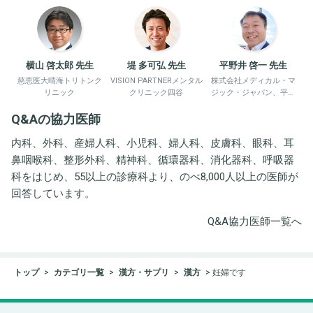
横山 啓太郎 先生
堤 多可弘 先生
平野井 啓一 先生
慈恵医大晴海トリトンク
VISION PARTNERメンタル
株式会社メディカル・マ
リニック
クリニック四谷
ジック・ジャパン、平野
井労働衛生コンサルタン
Q&Aの協力医師
ト事務所
内科、外科、産婦人科、小児科、婦人科、皮膚科、眼科、耳
鼻咽喉科、整形外科、精神科、循環器科、消化器科、呼吸器
科をはじめ、55以上の診療科より、のべ8,000人以上の医師が
回答しています。
Q&A協力医師一覧へ
トップ
カテゴリ一覧
漢方・サプリ
漢方
妊婦です