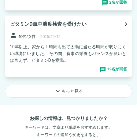
2名が回答
navigate_next
ビタミンD血中濃度検査を受けたい
person
40代/女性
-
2025/12/12
10年以上、家から１時間も出て太陽に当たる時間が取りにく
い環境にいました。 その間、食事の栄養もバランスが良いと
は言えず、ビタミンDを意識...
12名が回答
keyboard_arrow_down
もっと見る
お探しの情報は、見つかりましたか？
キーワードは、文章より単語をおすすめします。
キーワードの追加や変更をすると、