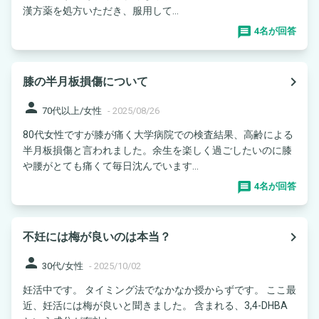
漢方薬を処方いただき、服用して...
4名が回答
navigate_next
膝の半月板損傷について
person
70代以上/女性
-
2025/08/26
80代女性ですが膝が痛く大学病院での検査結果、高齢による
半月板損傷と言われました。余生を楽しく過ごしたいのに膝
や腰がとても痛くて毎日沈んでいます...
4名が回答
navigate_next
不妊には梅が良いのは本当？
person
30代/女性
-
2025/10/02
妊活中です。 タイミング法でなかなか授からずです。 ここ最
近、妊活には梅が良いと聞きました。 含まれる、3,4-DHBA