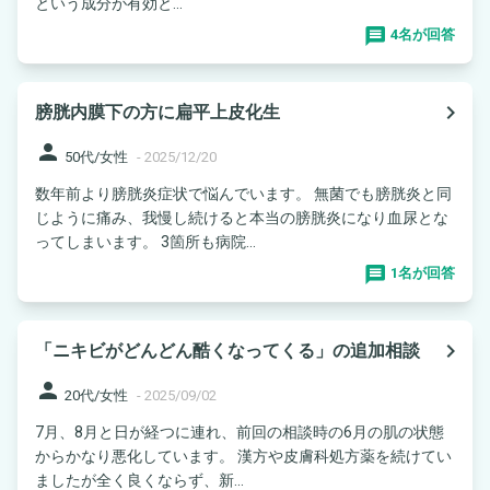
という成分が有効と...
4名が回答
navigate_next
膀胱内膜下の方に扁平上皮化生
person
50代/女性
-
2025/12/20
数年前より膀胱炎症状で悩んでいます。 無菌でも膀胱炎と同
じように痛み、我慢し続けると本当の膀胱炎になり血尿とな
ってしまいます。 3箇所も病院...
1名が回答
navigate_next
「ニキビがどんどん酷くなってくる」の追加相談
person
20代/女性
-
2025/09/02
7月、8月と日が経つに連れ、前回の相談時の6月の肌の状態
からかなり悪化しています。 漢方や皮膚科処方薬を続けてい
ましたが全く良くならず、新...