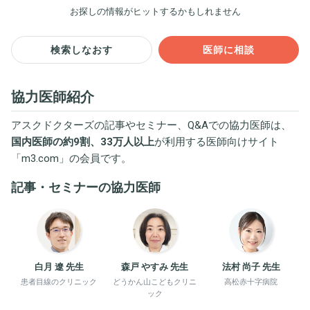
お探しの情報がヒットするかもしれません
検索しなおす
医師に相談
協力医師紹介
アスクドクターズの記事やセミナー、Q&Aでの協力医師は、
国内医師の約9割、33万人以上
が利用する医師向けサイト
「
m3.com
」の会員です。
記事・セミナーの協力医師
白月 遼 先生
森戸 やすみ 先生
法村 尚子 先生
患者目線のクリニック
どうかん山こどもクリニ
高松赤十字病院
ック