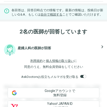
各回答は、回答日時点での情報です。最新の情報は、投稿日が新
しいQ＆A、もしくは
自分で相談する
ことでご確認いただけます。
2名の医師が回答しています
navigate_next
産婦人科の医師が回答
利用規約
と
個人情報の取り扱い
に
同意のうえ、無料会員登録をしてください
AskDoctorsお役立ちメルマガを受け取る
登録すると回答を閲覧することができます。登録すると回答
Googleアカウントで
を閲覧することができます。登録すると回答を閲覧すること
無料登録
ができます。登録すると回答を閲覧することができます。登
Yahoo! JAPAN ID
録すると回答を閲覧することができます。登録すると回答を