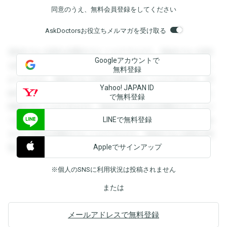
同意のうえ、無料会員登録をしてください
AskDoctorsお役立ちメルマガを受け取る
登録すると回答を閲覧することができます。登録すると回答
Googleアカウントで
を閲覧することができます。登録すると回答を閲覧すること
無料登録
ができます。登録すると回答を閲覧することができます。登
Yahoo! JAPAN ID
録すると回答を閲覧することができます。登録すると回答を
で無料登録
閲覧することができます。登録すると回答を閲覧することが
LINEで無料登録
できます。登録すると回答を閲覧することができます。登録
すると回答を閲覧することができます。登録すると回答を閲
Appleでサインアップ
覧することができます。
※個人のSNSに利用状況は投稿されません
または
メールアドレスで無料登録