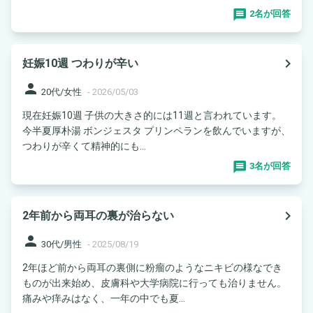
2名が回答
navigate_next
妊娠10週 つわりが辛い
person
20代/女性
-
2026/05/03
現在妊娠10週 子供の大きさ的には11週と言われています。
今半夏厚朴湯 ボンジェスタ プリンペランを飲んでいますが、
つわりが辛くて精神的にも...
3名が回答
navigate_next
2年前から両耳の裏が治らない
person
30代/男性
-
2025/08/19
2年ほど前から両耳の裏側に粉瘤のようなニキビの様なでき
ものが出来始め、皮膚科や大学病院に行っても治りません。
痛みや痒みはなく、一年の中でも夏...