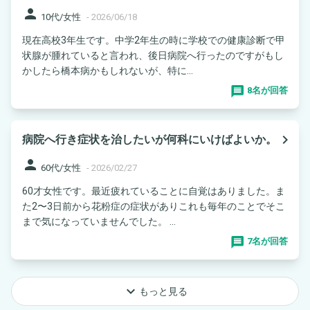
person
10代/女性
-
2026/06/18
現在高校3年生です。中学2年生の時に学校での健康診断で甲
状腺が腫れていると言われ、後日病院へ行ったのですがもし
かしたら橋本病かもしれないが、特に...
8名が回答
navigate_next
病院へ行き症状を治したいが何科にいけばよいか。
person
60代/女性
-
2026/02/27
60才女性です。最近疲れていることに自覚はありました。ま
た2〜3日前から花粉症の症状がありこれも毎年のことでそこ
まで気になっていませんでした。 ...
7名が回答
keyboard_arrow_down
もっと見る