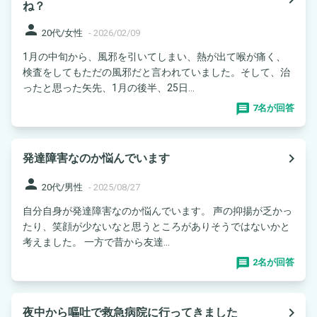
ね？
person
20代/女性
-
2026/02/09
1月の中旬から、風邪を引いてしまい、熱が出て喉が痛く、
検査をしてもただの風邪だと言われていました。そして、治
ったと思った矢先、1月の後半、25日...
7名が回答
navigate_next
発達障害なのか悩んでいます
person
20代/男性
-
2025/08/27
自分自身が発達障害なのか悩んでいます。 声の抑揚が乏かっ
たり、笑顔が少ないなと思うところがありそうではないかと
考えました。 一方で昔から友達...
2名が回答
navigate_next
夜中から嘔吐で救急病院に行ってきました