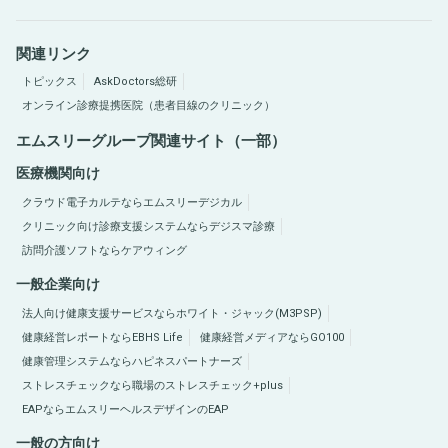
関連リンク
トピックス
AskDoctors総研
オンライン診療提携医院（患者目線のクリニック）
エムスリーグループ関連サイト（一部）
医療機関向け
クラウド電子カルテならエムスリーデジカル
クリニック向け診療支援システムならデジスマ診療
訪問介護ソフトならケアウィング
一般企業向け
法人向け健康支援サービスならホワイト・ジャック(M3PSP)
健康経営レポートならEBHS Life
健康経営メディアならGO100
健康管理システムならハピネスパートナーズ
ストレスチェックなら職場のストレスチェック+plus
EAPならエムスリーヘルスデザインのEAP
一般の方向け