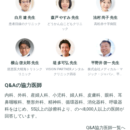
白月 遼 先生
森戸 やすみ 先生
法村 尚子 先生
患者目線のクリニック
どうかん山こどもクリニ
高松赤十字病院
ック
横山 啓太郎 先生
堤 多可弘 先生
平野井 啓一 先生
慈恵医大晴海トリトンク
VISION PARTNERメンタル
株式会社メディカル・マ
リニック
クリニック四谷
ジック・ジャパン、平野
井労働衛生コンサルタン
Q&Aの協力医師
ト事務所
内科、外科、産婦人科、小児科、婦人科、皮膚科、眼科、耳
鼻咽喉科、整形外科、精神科、循環器科、消化器科、呼吸器
科をはじめ、55以上の診療科より、のべ8,000人以上の医師が
回答しています。
Q&A協力医師一覧へ