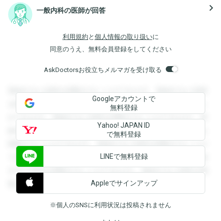
navigate_next
一般内科の医師が回答
利用規約
と
個人情報の取り扱い
に
同意のうえ、無料会員登録をしてください
AskDoctorsお役立ちメルマガを受け取る
登録すると回答を閲覧することができます。登録すると回答
Googleアカウントで
を閲覧することができます。登録すると回答を閲覧すること
無料登録
ができます。登録すると回答を閲覧することができます。登
Yahoo! JAPAN ID
録すると回答を閲覧することができます。登録すると回答を
で無料登録
閲覧することができます。登録すると回答を閲覧することが
LINEで無料登録
できます。登録すると回答を閲覧することができます。登録
すると回答を閲覧することができます。登録すると回答を閲
Appleでサインアップ
覧することができます。
※個人のSNSに利用状況は投稿されません