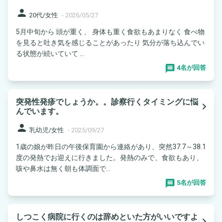
person
20代/女性
-
2026/05/27
5月中旬から 頭が重く、 身体も重く食欲もあまりなく 食べ物
を見ると吐き気を感じることがあったり 気分が落ち込んでい
る状態が続いていて ...
4名が回答
突発性発疹でしょうか。。診察行くタイミングに悩
navigate_next
んでいます。
person
乳幼児/女性
-
2025/09/27
1歳の娘が昨日の午後保育園から連絡があり、突然37.7～38.1
度の発熱でお迎えに行きました。発熱のみで、食欲もあり、
咳や鼻水は無く朝も体調面で...
5名が回答
しつこく病院に行くのは辞めといた方がいいですよ
navigate_next