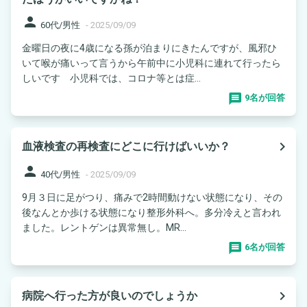
person
60代/男性
-
2025/09/09
金曜日の夜に4歳になる孫が泊まりにきたんですが、風邪ひ
いて喉が痛いって言うから午前中に小児科に連れて行ったら
しいです 小児科では、コロナ等とは症...
9名が回答
navigate_next
血液検査の再検査にどこに行けばいいか？
person
40代/男性
-
2025/09/09
9月３日に足がつり、痛みで2時間動けない状態になり、その
後なんとか歩ける状態になり整形外科へ。多分冷えと言われ
ました。レントゲンは異常無し。MR...
6名が回答
navigate_next
病院へ行った方が良いのでしょうか