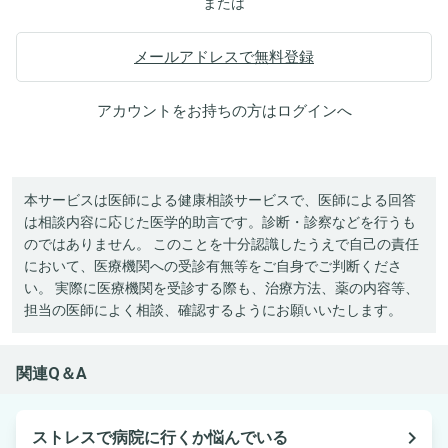
または
メールアドレスで無料登録
アカウントをお持ちの方は
ログイン
へ
本サービスは医師による健康相談サービスで、医師による回答
は相談内容に応じた医学的助言です。診断・診察などを行うも
のではありません。 このことを十分認識したうえで自己の責任
において、医療機関への受診有無等をご自身でご判断くださ
い。 実際に医療機関を受診する際も、治療方法、薬の内容等、
担当の医師によく相談、確認するようにお願いいたします。
関連Q＆A
navigate_next
ストレスで病院に行くか悩んでいる