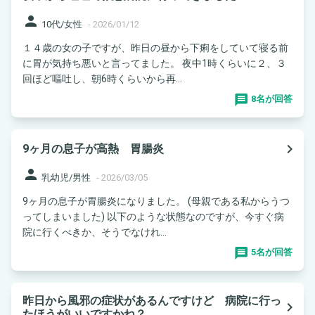
person
10代/女性
-
2026/01/12
１４歳の女の子ですが、昨日の昼から下痢をしていて寝る前
に胃が気持ち悪いと言ってました。 夜中1時くらいに２、３
回ほど嘔吐し、朝6時くらいから再...
8名が回答
navigate_next
9ヶ月の息子が高熱 胃腸炎
person
乳幼児/男性
-
2026/03/05
9ヶ月の息子が胃腸炎になりました。 (母親である私からうつ
ってしまいました) 以下のような状態なのですが、今すぐ病
院に行くべきか、そうでなけれ...
5名が回答
昨日から風邪の症状があるんですけど 病院に行っ
navigate_next
たほうがいいですかね？