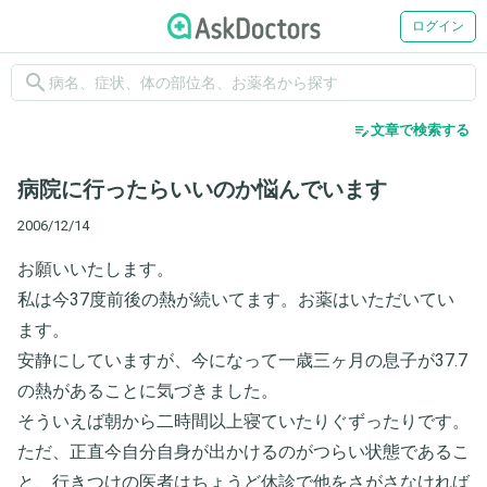
ログイン
search
edit_note
文章で検索する
病院に行ったらいいのか悩んでいます
2006/12/14
お願いいたします。
私は今37度前後の熱が続いてます。お薬はいただいてい
ます。
安静にしていますが、今になって一歳三ヶ月の息子が37.7
の熱があることに気づきました。
そういえば朝から二時間以上寝ていたりぐずったりです。
ただ、正直今自分自身が出かけるのがつらい状態であるこ
と、行きつけの医者はちょうど休診で他をさがさなければ