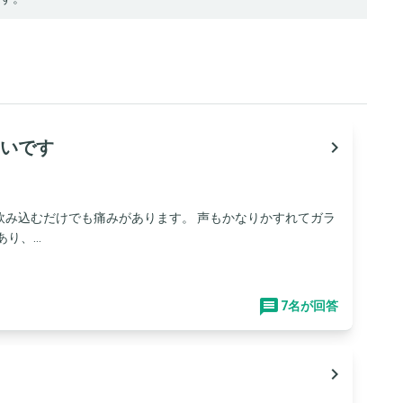
いです
navigate_next
飲み込むだけでも痛みがあります。 声もかなりかすれてガラ
、...
7名が回答
navigate_next