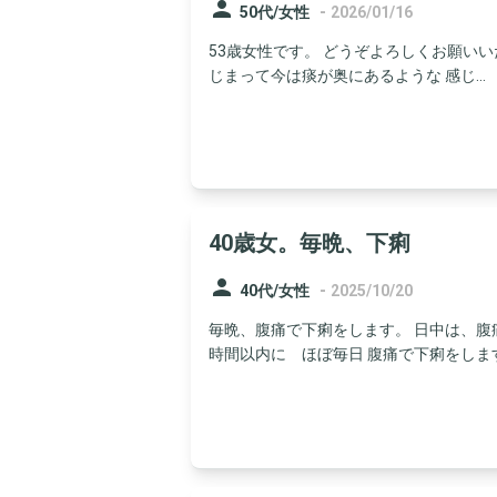
person
-
50代/女性
2026/01/16
53歳女性です。 どうぞよろしくお願いい
じまって今は痰が奥にあるような 感じ...
40歳女。毎晩、下痢
person
-
40代/女性
2025/10/20
毎晩、腹痛で下痢をします。 日中は、腹
時間以内に ほぼ毎日 腹痛で下痢をします。 