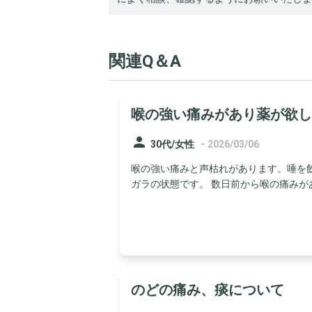
関連Q＆A
喉の強い痛みがあり薬が欲し
person
-
30代/女性
2026/03/06
喉の強い痛みと声枯れがあります。唾を
ガラの状態です。 数日前から喉の痛みがあり
のどの痛み、痰について