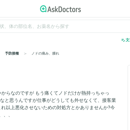
edit_note
文
予防接種
ノドの痛み、腫れ
いからなのですが もう痛くてノドだけが熱持っちゃっ
たなと思うんですが仕事がどうしても外せなくて、接客業
これ以上悪化させないための対処方とかありませんか?今
、、、