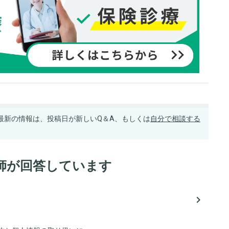
最新の情報は、投稿日が新しいQ＆A、もしくは
自分で相談する
師が回答しています
navigate_next