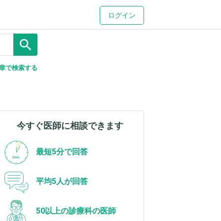
ログイン
search
章で検索する
今すぐ医師に相談できます
最短5分で回答
平均5人が回答
50以上の診療科の医師