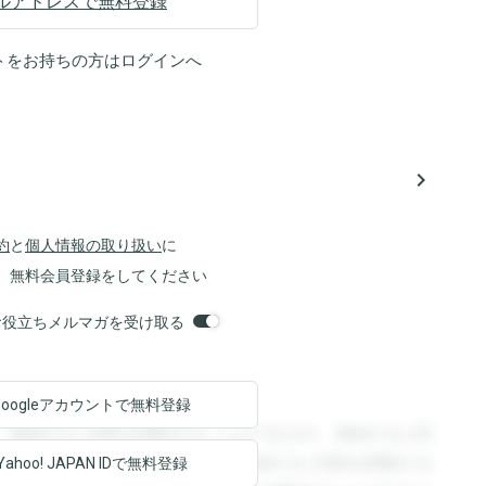
ルアドレスで無料登録
トをお持ちの方は
ログイン
へ
navigate_next
約
と
個人情報の取り扱い
に
、無料会員登録をしてください
orsお役立ちメルマガを受け取る
Googleアカウントで
無料登録
。登録すると回答を閲覧することができます。登録すると回
回答を閲覧することができます。登録すると回答を閲覧する
Yahoo! JAPAN ID
で無料登録