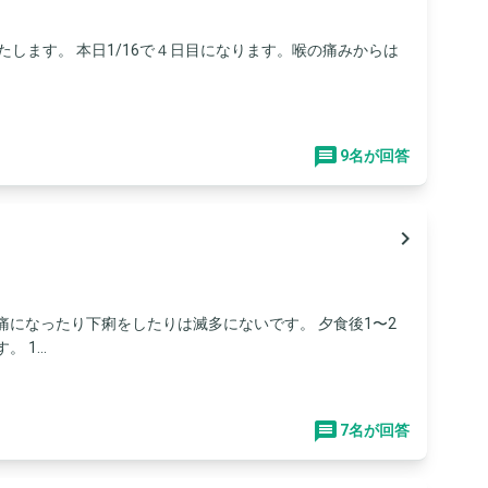
たします。 本日1/16で４日目になります。喉の痛みからは
9名が回答
navigate_next
痛になったり下痢をしたりは滅多にないです。 夕食後1〜2
1...
7名が回答