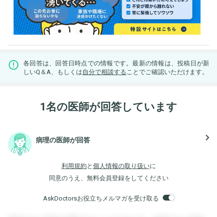
各回答は、回答日時点での情報です。最新の情報は、投稿日が新
しいQ＆A、もしくは
自分で相談する
ことでご確認いただけます。
1名の医師が回答しています
navigate_next
病理の医師が回答
利用規約
と
個人情報の取り扱い
に
同意のうえ、無料会員登録をしてください
AskDoctorsお役立ちメルマガを受け取る