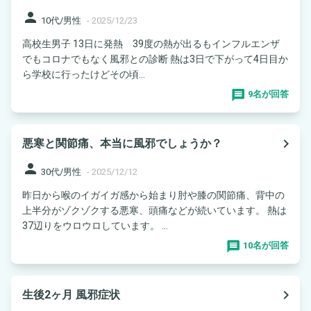
person
10代/男性
-
2025/12/23
高校生男子 13日に発熱 39度の熱が出るもインフルエンザ
でもコロナでもなく風邪との診断 熱は3日で下がって4日目か
ら学校に行ったけどその頃...
9名が回答
navigate_next
悪寒と関節痛、本当に風邪でしょうか？
person
30代/男性
-
2025/12/12
昨日から喉のイガイガ感から始まり肘や膝の関節痛、背中の
上半分がゾクゾクする悪寒、頭痛などが続いています。 熱は
37辺りをウロウロしています。 ...
10名が回答
navigate_next
生後2ヶ月 風邪症状