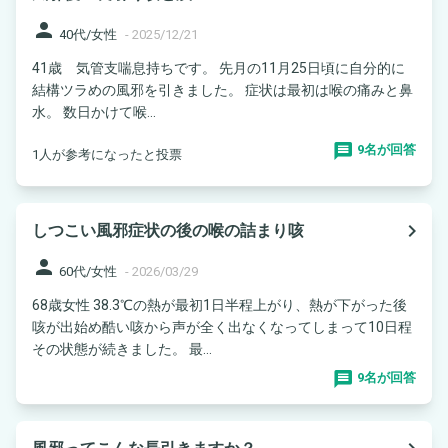
person
40代/女性
-
2025/12/21
41歳 気管支喘息持ちです。 先月の11月25日頃に自分的に
結構ツラめの風邪を引きました。 症状は最初は喉の痛みと鼻
水。 数日かけて喉...
9名が回答
1人が参考になったと投票
navigate_next
しつこい風邪症状の後の喉の詰まり咳
person
60代/女性
-
2026/03/29
68歳女性 38.3℃の熱が最初1日半程上がり、熱が下がった後
咳が出始め酷い咳から声が全く出なくなってしまって10日程
その状態が続きました。 最...
9名が回答