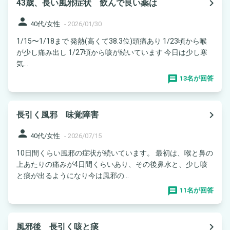
navigate_next
43歳、長い風邪症状 飲んで良い薬は
person
40代/女性
-
2026/01/30
1/15〜1/18まで 発熱(高くて38.3位)頭痛あり 1/23頃から喉
が少し痛み出し 1/27頃から咳が続いています 今日は少し寒
気...
13名が回答
navigate_next
長引く風邪 味覚障害
person
40代/女性
-
2026/07/15
10日間くらい風邪の症状が続いています。 最初は、喉と鼻の
上あたりの痛みが4日間くらいあり、その後鼻水と、少し咳
と痰が出るようになり今は風邪の...
11名が回答
navigate_next
風邪後 長引く咳と痰