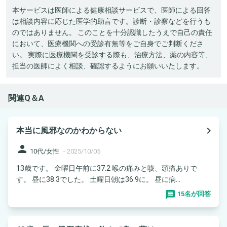
本サービスは医師による健康相談サービスで、医師による回答
は相談内容に応じた医学的助言です。診断・診察などを行うも
のではありません。 このことを十分認識したうえで自己の責任
において、医療機関への受診有無等をご自身でご判断くださ
い。 実際に医療機関を受診する際も、治療方法、薬の内容等、
担当の医師によく相談、確認するようにお願いいたします。
関連Q＆A
navigate_next
本当に風邪なのかわからない
person
10代/女性
-
2025/10/05
13歳です。 金曜日午前に37.2 喉の痛みと咳、頭痛ありで
す。 昼に38.3でした。 土曜日朝は36.9に。 昼に病...
15名が回答