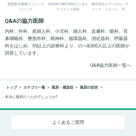
慈恵医大晴海トリトンク
VISION PARTNERメンタル
株式会社メディカル・マ
リニック
クリニック四谷
ジック・ジャパン、平野
井労働衛生コンサルタン
Q&Aの協力医師
ト事務所
内科、外科、産婦人科、小児科、婦人科、皮膚科、眼科、耳
鼻咽喉科、整形外科、精神科、循環器科、消化器科、呼吸器
科をはじめ、55以上の診療科より、のべ8,000人以上の医師が
回答しています。
Q&A協力医師一覧へ
トップ
カテゴリ一覧
風邪・感染症
風邪の症状
本当に風邪だったのでしょうか?
よくあるご質問