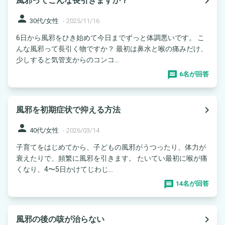
navigate_next
風邪ってこんな長引きますか？
person
30代/女性
-
2025/11/16
6日から風邪をひき始めて今日までずっと体調悪いです。 こ
んな風邪って長引く物ですか？ 最初は鼻水と喉の痛みだけ、
少しすると気管支からのコンコ...
6名が回答
navigate_next
風邪を初期症状で抑える方法
person
40代/女性
-
2026/03/14
子育てをはじめてから、子どもの風邪がうつったり、体力が
衰えたりで、頻繁に風邪を引きます。 たいてい最初に喉が痛
くなり、4〜5日かけてじわじ...
14名が回答
navigate_next
風邪の後の咳が治らない