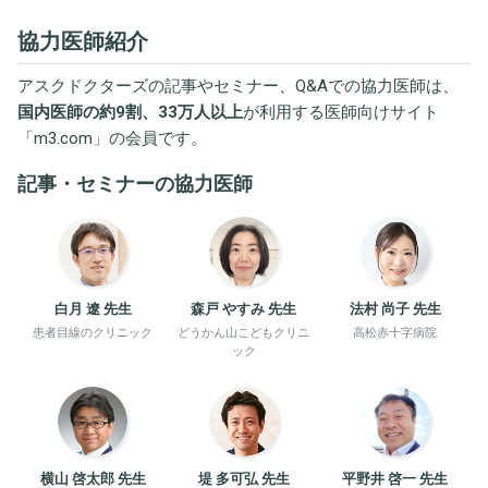
協力医師紹介
アスクドクターズの記事やセミナー、Q&Aでの協力医師は、
国内医師の約9割、33万人以上
が利用する医師向けサイト
「
m3.com
」の会員です。
記事・セミナーの協力医師
白月 遼 先生
森戸 やすみ 先生
法村 尚子 先生
患者目線のクリニック
どうかん山こどもクリニ
高松赤十字病院
ック
横山 啓太郎 先生
堤 多可弘 先生
平野井 啓一 先生