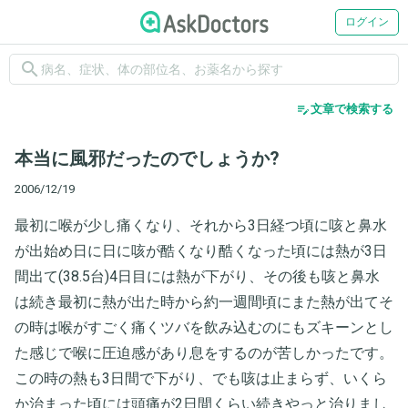
ログイン
search
edit_note
文章で検索する
本当に風邪だったのでしょうか?
2006/12/19
最初に喉が少し痛くなり、それから3日経つ頃に咳と鼻水
が出始め日に日に咳が酷くなり酷くなった頃には熱が3日
間出て(38.5台)4日目には熱が下がり、その後も咳と鼻水
は続き最初に熱が出た時から約一週間頃にまた熱が出てそ
の時は喉がすごく痛くツバを飲み込むのにもズキーンとし
た感じで喉に圧迫感があり息をするのが苦しかったです。
この時の熱も3日間で下がり、でも咳は止まらず、いくら
か治まった頃には頭痛が2日間くらい続きやっと治りまし