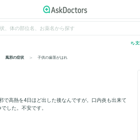
edit_note
文
風邪の症状
子供の歯茎がはれ
邪で高熱を4日ほど出した後なんですが。口内炎も出来て
+でした。不安です。