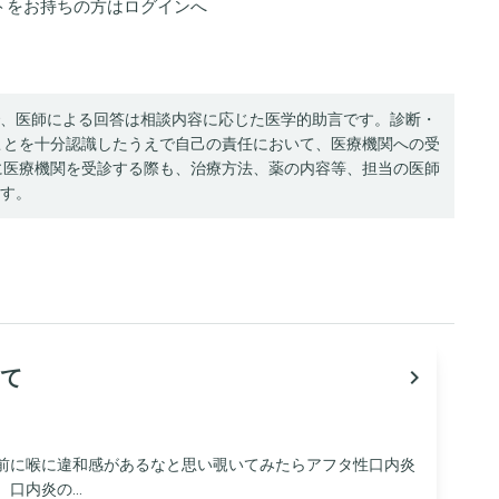
トをお持ちの方は
ログイン
へ
、医師による回答は相談内容に応じた医学的助言です。診断・
ことを十分認識したうえで自己の責任において、医療機関への受
に医療機関を受診する際も、治療方法、薬の内容等、担当の医師
す。
て
navigate_next
日前に喉に違和感があるなと思い覗いてみたらアフタ性口内炎
内炎の...