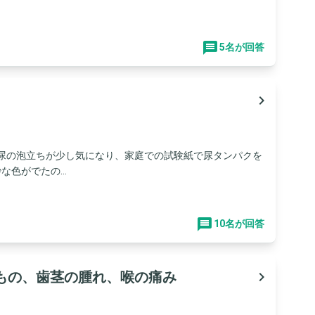
5名が回答
navigate_next
の尿の泡立ちが少し気になり、家庭での試験紙で尿タンパクを
色がでたの...
10名が回答
もの、歯茎の腫れ、喉の痛み
navigate_next