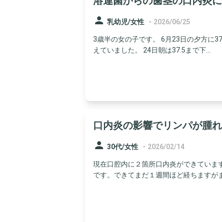
溶連菌からの歯茎の口内炎に
person
-
乳幼児/女性
2026/06/25
3歳半の女の子です。 6月23日の夕方に3
えていました。 24日朝は37.5まで下...
口内炎の影響でリンパが腫れ
person
-
30代/女性
2026/02/14
現在口腔内に２箇所口内炎ができていま
です。できてまだ１週間ほど経ちますがまだ