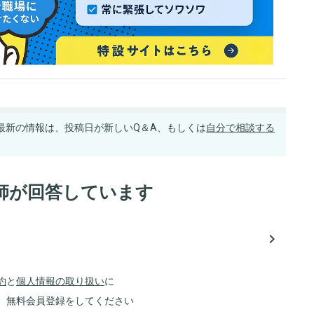
最新の情報は、投稿日が新しいQ＆A、もしくは
自分で相談する
師が回答しています
navigate_next
約
と
個人情報の取り扱い
に
、無料会員登録をしてください