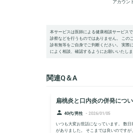
アカウン
本サービスは医師による健康相談サービスで
診察などを行うものではありません。 この
診有無等をご自身でご判断ください。 実際
によく相談、確認するようにお願いいたしま
関連Q＆A
扁桃炎と口内炎の併発につい
person
-
40代/男性
2026/01/05
いつも大変お世話になっています。 数
がありました。 そこまでは良いのですが、口