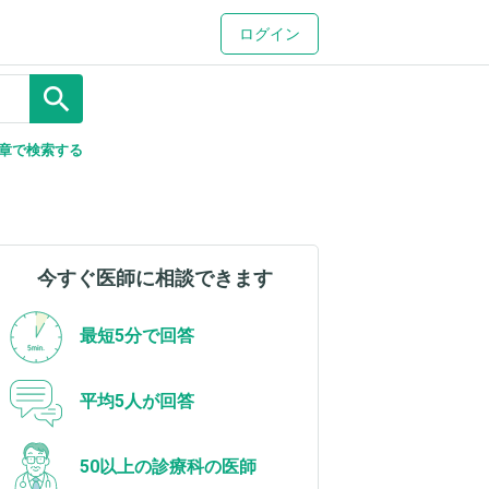
ログイン
search
章で検索する
今すぐ医師に相談できます
最短5分で回答
平均5人が回答
50以上の診療科の医師