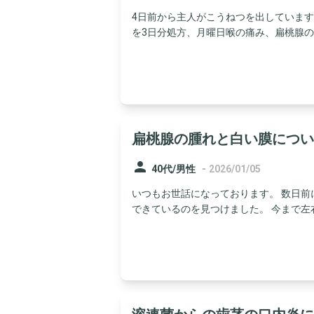
4日前から主人がこうねつを出していま
を3日分処方、月曜日喉の痛み、扁桃腺の腫
扁桃腺の腫れと白い膜につい
person
-
40代/男性
2026/01/05
いつもお世話になっております。 数日
できているのを見つけました。 今まで左右の