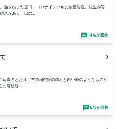
す。熱を出した翌日、コロナインフルの検査陰性、抗生物質
れがあり、口の...
14名が回答
て
navigate_next
前に写真のとおり、右の扁桃腺の腫れと白い膜のようなものが
扁桃腺...
6名が回答