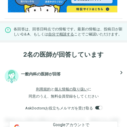
各回答は、回答日時点での情報です。最新の情報は、投稿日が新
しいQ＆A、もしくは
自分で相談する
ことでご確認いただけます。
2名の医師が回答しています
navigate_next
一般内科の医師が回答
利用規約
と
個人情報の取り扱い
に
同意のうえ、無料会員登録をしてください
AskDoctorsお役立ちメルマガを受け取る
登録すると回答を閲覧することができます。登録すると回答
Googleアカウントで