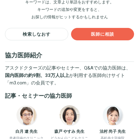
キーワードは、文章より単語をおすすめします。
キーワードの追加や変更をすると、
お探しの情報がヒットするかもしれません
検索しなおす
医師に相談
協力医師紹介
アスクドクターズの記事やセミナー、Q&Aでの協力医師は、
国内医師の約9割、33万人以上
が利用する医師向けサイト
「
m3.com
」の会員です。
記事・セミナーの協力医師
白月 遼 先生
森戸 やすみ 先生
法村 尚子 先生
患者目線のクリニック
どうかん山こどもクリニ
高松赤十字病院