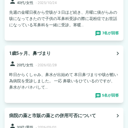
person
40代/女性
-
2025/10/24
先週の金曜日夜から空咳が３日ほど続き、月曜に痰がらみの
咳になってきたので子供の耳鼻科受診の際に花粉症でお世話
になっている耳鼻科を一緒に受診。寒暖...
7名が回答
navigate_next
1歳5ヶ月、鼻づまり
person
20代/女性
-
2026/02/28
昨日からくしゃみ、鼻水が出始めて 本日鼻づまりや咳が酷い
為病院を受診しました。 一応 鼻吸いをひているのですが、
鼻水がネバネバして...
5名が回答
navigate_next
病院の薬と市販の薬との併用可否について
person
30代/男性
-
2026/03/01