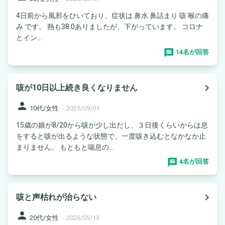
4日前から風邪をひいており、症状は 鼻水 鼻詰まり 咳 喉の痛
み です。 熱も38.0ありましたが、下がっています。 コロナ
とイン...
14名が回答
navigate_next
咳が10日以上続き良くなりません
person
10代/女性
-
2025/09/01
15歳の娘が8/20から咳が少し出だし、３日後くらいからは息
をすると咳が出るような状態で、一度咳き込むとなかなか止
まりません。 もともと喘息の...
4名が回答
navigate_next
咳と声枯れが治らない
person
20代/女性
-
2026/05/13