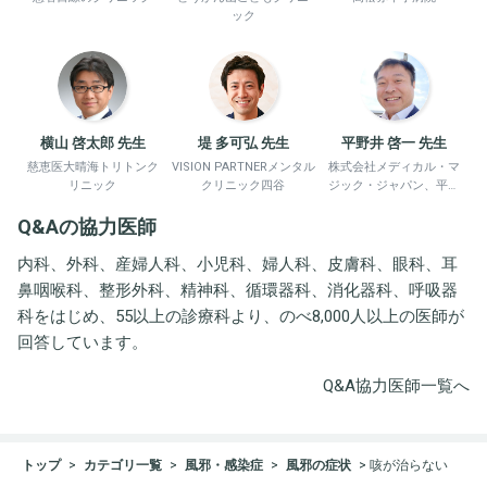
ック
横山 啓太郎 先生
堤 多可弘 先生
平野井 啓一 先生
慈恵医大晴海トリトンク
VISION PARTNERメンタル
株式会社メディカル・マ
リニック
クリニック四谷
ジック・ジャパン、平野
井労働衛生コンサルタン
Q&Aの協力医師
ト事務所
内科、外科、産婦人科、小児科、婦人科、皮膚科、眼科、耳
鼻咽喉科、整形外科、精神科、循環器科、消化器科、呼吸器
科をはじめ、55以上の診療科より、のべ8,000人以上の医師が
回答しています。
Q&A協力医師一覧へ
トップ
カテゴリ一覧
風邪・感染症
風邪の症状
咳が治らない