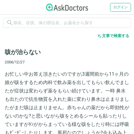
ログイン
search
edit_note
文章で検索する
咳が治らない
2006/12/27
お忙しい中お答え頂きたいのですが,3週間前から11ヶ月の
娘が咳をするため内科で飲み薬を出してもらい飲んでまし
たが症状は変わらず薬をもらい続けています。一時 鼻水
も出たので抗生物質を入れた薬に変わり鼻水は止まりまし
たがまだ咳は止まりません。赤ちゃんの薬だから即効性が
ないのかな?と思いながら咳をとめるシールも貼ったりし
ていますがﾀﾝがからまっている様な咳をしたり時には呼吸
もｾﾞｰｾﾞｰしたりします。風邪なのでしょうか?今も込み上