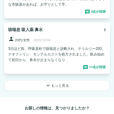
な市販薬があれば、お守りとして手...
3名が回答
navigate_next
咳喘息 吸入薬 鼻水
person
20代/女性
-
2025/12/04
3日ほど前、呼吸器科で咳喘息と診断され、テリルジー200、
テオフィリン、モンテルカストを処方されました。飲み始め
て初日から、鼻水が止まらなくなり...
11名が回答
keyboard_arrow_down
もっと見る
お探しの情報は、見つかりましたか？