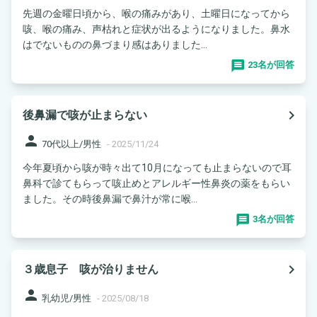
先週の金曜日頃から、喉の痛みがあり、土曜日になってから
咳、喉の痛み、声枯れと症状が出るようになりました。鼻水
はでないものの鼻づまり感はありました...
23名が回答
navigate_next
後鼻漏で咳が止まらない
person
70代以上/男性
-
2025/11/24
今年夏頃から咳が時々出て10月になっても止まらないので耳
鼻科で診てもらって咳止めとアレルギー性鼻炎の薬をもらい
ました。その時後鼻漏で鼻汁が常に喉...
3名が回答
navigate_next
３歳息子 咳が治りません
person
乳幼児/男性
-
2025/08/18