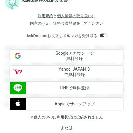
利用規約
と
個人情報の取り扱い
に
同意のうえ、無料会員登録をしてください
AskDoctorsお役立ちメルマガを受け取る
登録すると回答を閲覧することができます。登録すると回答
Googleアカウントで
を閲覧することができます。登録すると回答を閲覧すること
無料登録
ができます。登録すると回答を閲覧することができます。登
Yahoo! JAPAN ID
録すると回答を閲覧することができます。登録すると回答を
で無料登録
閲覧することができます。登録すると回答を閲覧することが
LINEで無料登録
できます。登録すると回答を閲覧することができます。登録
すると回答を閲覧することができます。登録すると回答を閲
Appleでサインアップ
覧することができます。
※個人のSNSに利用状況は投稿されません
または