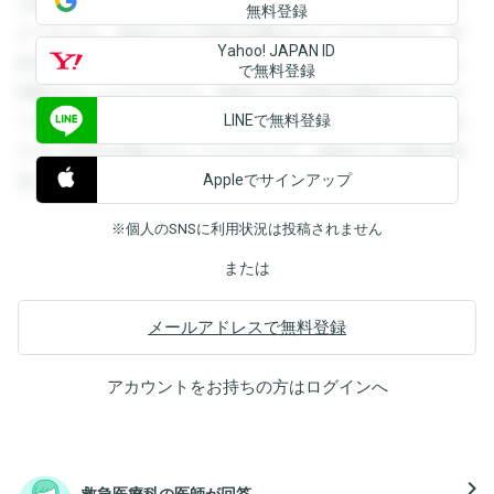
を閲覧することができます。登録すると回答を閲覧すること
無料登録
ができます。登録すると回答を閲覧することができます。登
Yahoo! JAPAN ID
録すると回答を閲覧することができます。登録すると回答を
で無料登録
閲覧することができます。登録すると回答を閲覧することが
LINEで無料登録
できます。登録すると回答を閲覧することができます。登録
すると回答を閲覧することができます。登録すると回答を閲
Appleでサインアップ
覧することができます。
※個人のSNSに利用状況は投稿されません
または
メールアドレスで無料登録
アカウントをお持ちの方は
ログイン
へ
navigate_next
救急医療科の医師が回答