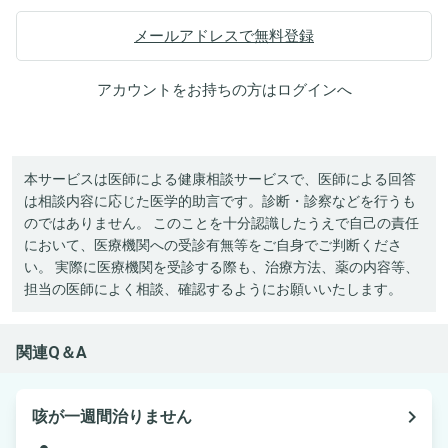
メールアドレスで無料登録
アカウントをお持ちの方は
ログイン
へ
本サービスは医師による健康相談サービスで、医師による回答
は相談内容に応じた医学的助言です。診断・診察などを行うも
のではありません。 このことを十分認識したうえで自己の責任
において、医療機関への受診有無等をご自身でご判断くださ
い。 実際に医療機関を受診する際も、治療方法、薬の内容等、
担当の医師によく相談、確認するようにお願いいたします。
関連Q＆A
navigate_next
咳が一週間治りません