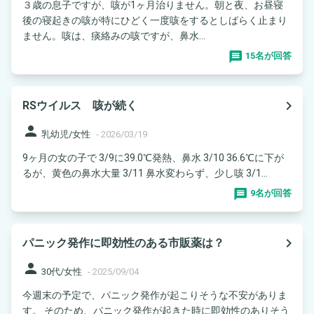
３歳の息子ですが、咳が1ヶ月治りません。朝と夜、お昼寝
後の寝起きの咳が特にひどく一度咳をするとしばらく止まり
ません。咳は、痰絡みの咳ですが、鼻水...
15名が回答
navigate_next
RSウイルス 咳が続く
person
乳幼児/女性
-
2026/03/19
9ヶ月の女の子で 3/9に39.0℃発熱、鼻水 3/10 36.6℃に下が
るが、黄色の鼻水大量 3/11 鼻水変わらず、少し咳 3/1...
9名が回答
navigate_next
パニック発作に即効性のある市販薬は？
person
30代/女性
-
2025/09/04
今週末の予定で、パニック発作が起こりそうな不安がありま
す。 そのため、パニック発作が起きた時に即効性のありそう