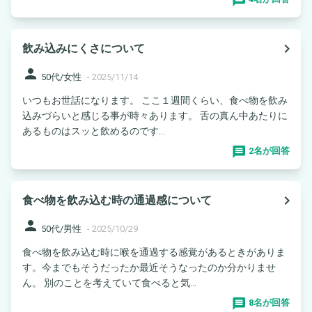
navigate_next
飲み込みにくさについて
person
50代/女性
-
2025/11/14
いつもお世話になります。 ここ１週間くらい、食べ物を飲み
込みづらいと感じる事が時々あります。 舌の真ん中あたりに
あるものはスッと飲めるのです...
2名が回答
navigate_next
食べ物を飲み込む時の通過感について
person
50代/男性
-
2025/10/29
食べ物を飲み込む時に喉を通過する感覚があるときがありま
す。今までもそうだったか最近そうなったのか分かりませ
ん。 別のことを考えていて食べると気...
8名が回答