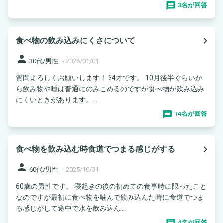
3名が回答
navigate_next
食べ物の飲み込みにくさについて
person
30代/男性
-
2026/01/01
質問よろしくお願いします！ 34才です。 10月後半ぐらいか
ら飲み物や唾は普通にのみこめるのですが食べ物が飲み込み
にくいときがあります。...
14名が回答
navigate_next
食べ物を飲み込む時食道でつまる感じがする
person
60代/男性
-
2025/10/31
60歳の男性です。 寝起きの後の初めての食事時に限ったこと
なのですが最初に食べ物を噛んで飲み込んた時に食道でつま
る感じがして途中で水を飲み込ん...
4名が回答