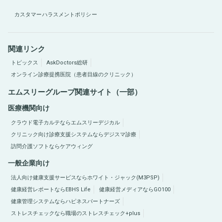
カスタマーハラスメントポリシー
関連リンク
トピックス
AskDoctors総研
オンライン診療提携医院（患者目線のクリニック）
エムスリーグループ関連サイト（一部）
医療機関向け
クラウド電子カルテならエムスリーデジカル
クリニック向け診療支援システムならデジスマ診療
訪問介護ソフトならケアウィング
一般企業向け
法人向け健康支援サービスならホワイト・ジャック(M3PSP)
健康経営レポートならEBHS Life
健康経営メディアならGO100
健康管理システムならハピネスパートナーズ
ストレスチェックなら職場のストレスチェック+plus