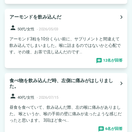
navigate_next
アーモンドを飲み込んだ
person
50代/女性
-
2026/05/03
アーモンド3粒を10分くらい前に、サプリメントと間違えて
飲み込んでしまいました。喉に詰まるのではないかと心配で
す。その後、お茶で流し込んだのです...
12名が回答
食べ物を飲み込んだ時、左側に痛みがはしりまし
navigate_next
た。
person
40代/女性
-
2026/07/15
昼食を食べていて、飲み込んだ際、左の喉に痛みがありまし
た。 喉というか、喉の手前の壁に痛みが走ったような感じだ
ったと思います。 3回ほど食べ...
6名が回答