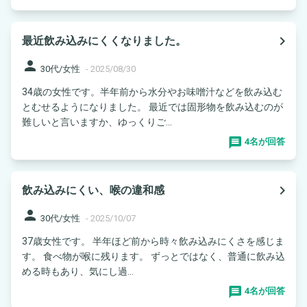
navigate_next
最近飲み込みにくくなりました。
person
30代/女性
-
2025/08/30
34歳の女性です。半年前から水分やお味噌汁などを飲み込む
とむせるようになりました。 最近では固形物を飲み込むのが
難しいと言いますか、ゆっくりご...
4名が回答
navigate_next
飲み込みにくい、喉の違和感
person
30代/女性
-
2025/10/07
37歳女性です。 半年ほど前から時々飲み込みにくさを感じま
す。 食べ物が喉に残ります。 ずっとではなく、普通に飲み込
める時もあり、気にし過...
4名が回答