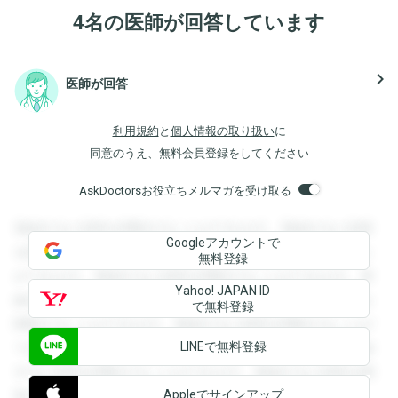
4名の医師が回答しています
navigate_next
医師が回答
利用規約
と
個人情報の取り扱い
に
同意のうえ、無料会員登録をしてください
AskDoctorsお役立ちメルマガを受け取る
登録すると回答を閲覧することができます。登録すると回答
Googleアカウントで
を閲覧することができます。登録すると回答を閲覧すること
無料登録
ができます。登録すると回答を閲覧することができます。登
Yahoo! JAPAN ID
録すると回答を閲覧することができます。登録すると回答を
で無料登録
閲覧することができます。登録すると回答を閲覧することが
LINEで無料登録
できます。登録すると回答を閲覧することができます。登録
すると回答を閲覧することができます。登録すると回答を閲
Appleでサインアップ
覧することができます。