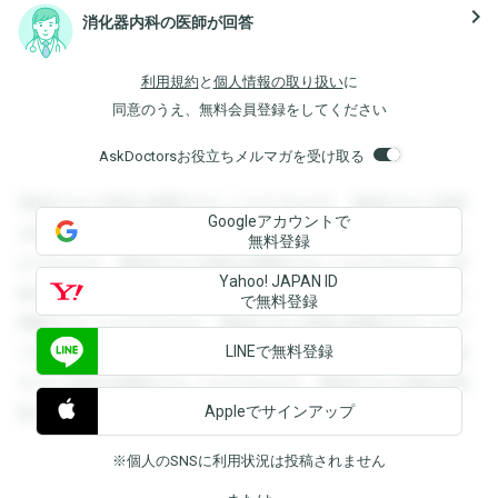
navigate_next
消化器内科の医師が回答
利用規約
と
個人情報の取り扱い
に
同意のうえ、無料会員登録をしてください
AskDoctorsお役立ちメルマガを受け取る
登録すると回答を閲覧することができます。登録すると回答
Googleアカウントで
を閲覧することができます。登録すると回答を閲覧すること
無料登録
ができます。登録すると回答を閲覧することができます。登
Yahoo! JAPAN ID
録すると回答を閲覧することができます。登録すると回答を
で無料登録
閲覧することができます。登録すると回答を閲覧することが
LINEで無料登録
できます。登録すると回答を閲覧することができます。登録
すると回答を閲覧することができます。登録すると回答を閲
Appleでサインアップ
覧することができます。
※個人のSNSに利用状況は投稿されません