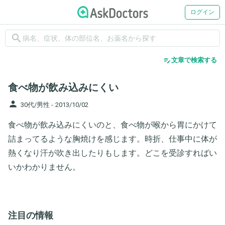
ログイン
search
edit_note
文章で検索する
食べ物が飲み込みにくい
person
30代/男性 -
2013/10/02
食べ物が飲み込みにくいのと、食べ物が喉から胃にかけて
詰まってるような胸焼けを感じます。時折、仕事中に体が
熱くなり汗が吹き出したりもします。どこを受診すればい
いかわかりません。
注目の情報