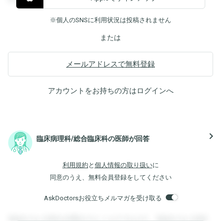
※個人のSNSに利用状況は投稿されません
または
メールアドレスで無料登録
アカウントをお持ちの方は
ログイン
へ
navigate_next
臨床病理科/総合臨床科の医師が回答
利用規約
と
個人情報の取り扱い
に
同意のうえ、無料会員登録をしてください
AskDoctorsお役立ちメルマガを受け取る
登録すると回答を閲覧することができます。登録すると回答