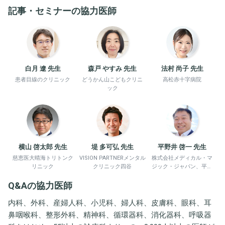
記事・セミナーの協力医師
白月 遼 先生
森戸 やすみ 先生
法村 尚子 先生
患者目線のクリニック
どうかん山こどもクリニ
高松赤十字病院
ック
横山 啓太郎 先生
堤 多可弘 先生
平野井 啓一 先生
慈恵医大晴海トリトンク
VISION PARTNERメンタル
株式会社メディカル・マ
リニック
クリニック四谷
ジック・ジャパン、平野
井労働衛生コンサルタン
Q&Aの協力医師
ト事務所
内科、外科、産婦人科、小児科、婦人科、皮膚科、眼科、耳
鼻咽喉科、整形外科、精神科、循環器科、消化器科、呼吸器