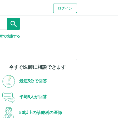
ログイン
search
章で検索する
今すぐ医師に相談できます
最短5分で回答
平均5人が回答
50以上の診療科の医師