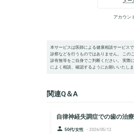
メー
アカウン
本サービスは医師による健康相談サービスで
診察などを行うものではありません。 この
診有無等をご自身でご判断ください。 実際
によく相談、確認するようにお願いいたしま
関連Q＆A
自律神経失調症での歯の治療
person
-
50代/女性
2026/05/12