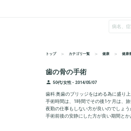
トップ
カテゴリ一覧
健康
健康
歯の骨の手術
person
50代/女性 -
2014/05/07
歯科:奥歯のブリッジをはめる為に盛り
手術時間は、1時間でその後1ケ月は、
夜勤の仕事もしない方が良いのでしょう
手術前後の安静にした方が良い期間とか