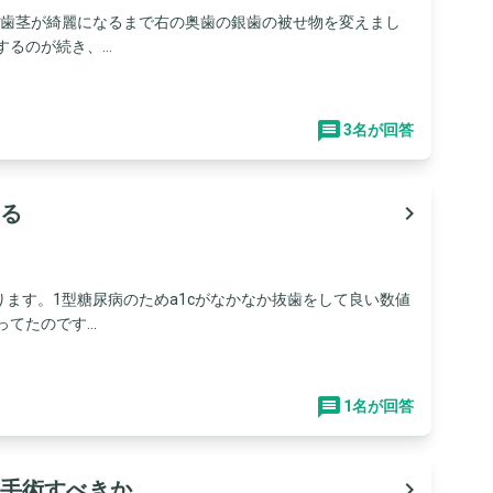
、歯茎が綺麗になるまで右の奥歯の銀歯の被せ物を変えまし
るのが続き、...
3名が回答
る
navigate_next
ます。1型糖尿病のためa1cがなかなか抜歯をして良い数値
てたのです...
1名が回答
手術すべきか
navigate_next