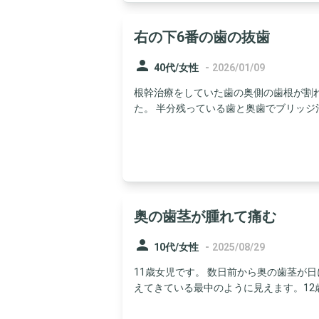
右の下6番の歯の抜歯
person
-
40代/女性
2026/01/09
根幹治療をしていた歯の奥側の歯根が割
た。 半分残っている歯と奥歯でブリッジ治
奥の歯茎が腫れて痛む
person
-
10代/女性
2025/08/29
11歳女児です。 数日前から奥の歯茎が
えてきている最中のように見えます。12歳児