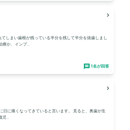
navigate_next
れてしまい歯根が残っている半分を残して半分を抜歯しまし
療か、インプ...
1名が回答
navigate_next
日に日に痛くなってきていると言います。 見ると、奥歯が生
...