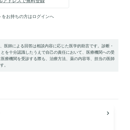
ルアドレスで無料登録
トをお持ちの方は
ログイン
へ
、医師による回答は相談内容に応じた医学的助言です。診断・
ことを十分認識したうえで自己の責任において、医療機関への受
に医療機関を受診する際も、治療方法、薬の内容等、担当の医師
す。
navigate_next