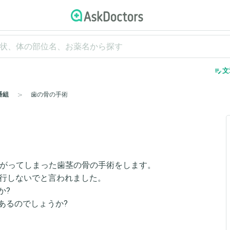
edit_note
文
番組
歯の骨の手術
上がってしまった歯茎の骨の手術をします。
旅行しないでと言われました。
か?
あるのでしょうか?