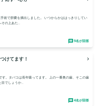
鏡手術で胆嚢を摘出しました。 いつからかははっきりしてい
の上あた...
9名が回答
つけてます！
navigate_next
です。タバコは長年吸ってます。 上の一番奥の歯、そこの歯
でしょうか...
4名が回答