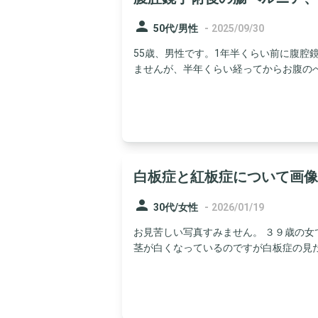
person
-
50代/男性
2025/09/30
55歳、男性です。1年半くらい前に腹腔
ませんが、半年くらい経ってからお腹のへそ
白板症と紅板症について画像
person
-
30代/女性
2026/01/19
お見苦しい写真すみません。 ３９歳の女
茎が白くなっているのですが白板症の見た目