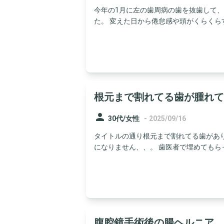
今年の1月に左の歯周病の歯を抜歯して
た。 変えた日から倦怠感や頭がくらくらす
根元まで割れてる歯が腫れて
person
-
30代/女性
2025/09/16
タイトルの通り根元まで割れてる歯があり
になりません、、。 歯医者で埋めてもらっ
腹腔鏡手術後の腸ヘルニア、