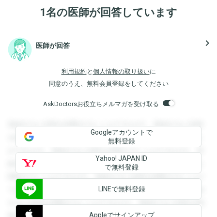
1名の医師が回答しています
navigate_next
医師が回答
利用規約
と
個人情報の取り扱い
に
同意のうえ、無料会員登録をしてください
AskDoctorsお役立ちメルマガを受け取る
登録すると回答を閲覧することができます。登録すると回答
Googleアカウントで
を閲覧することができます。登録すると回答を閲覧すること
無料登録
ができます。登録すると回答を閲覧することができます。登
Yahoo! JAPAN ID
録すると回答を閲覧することができます。登録すると回答を
で無料登録
閲覧することができます。登録すると回答を閲覧することが
LINEで無料登録
できます。登録すると回答を閲覧することができます。登録
すると回答を閲覧することができます。登録すると回答を閲
Appleでサインアップ
覧することができます。