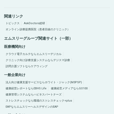
関連リンク
トピックス
AskDoctors総研
オンライン診療提携医院（患者目線のクリニック）
エムスリーグループ関連サイト（一部）
医療機関向け
クラウド電子カルテならエムスリーデジカル
クリニック向け診療支援システムならデジスマ診療
訪問介護ソフトならケアウィング
一般企業向け
法人向け健康支援サービスならホワイト・ジャック(M3PSP)
健康経営レポートならEBHS Life
健康経営メディアならGO100
健康管理システムならハピネスパートナーズ
ストレスチェックなら職場のストレスチェック+plus
EAPならエムスリーヘルスデザインのEAP