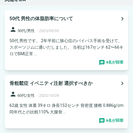
navigate_next
50代 男性の体脂肪率について
person
50代/男性
-
2025/09/30
50代 男性です。 2年半前に狭心症のバイパス手術を受けて、
スポーツジムに通いだしました。 当初は167センチ 62〜66キ
ロでBMI正常 ...
4名が回答
navigate_next
骨粗鬆症 イベニティ注射 選択すべきか
person
60代/女性
-
2025/10/28
62歳 女性 体重 39キロ 身長152センチ 骨密度 腰椎 0.886g/cm
同年代との比較110% 大腿骨 ...
6名が回答