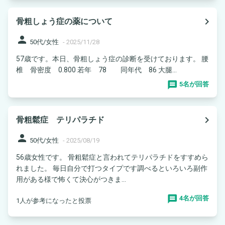
navigate_next
骨粗しょう症の薬について
person
50代/女性
-
2025/11/28
57歳です。本日、骨粗しょう症の診断を受けております。 腰
椎 骨密度 0.800 若年 78 同年代 86 大腿...
5名が回答
navigate_next
骨粗鬆症 テリパラチド
person
50代/女性
-
2025/08/19
56歳女性です。 骨粗鬆症と言われてテリパラチドをすすめら
れました。 毎日自分で打つタイプです調べるといろいろ副作
用がある様で怖くて決心がつきま...
4名が回答
1人が参考になったと投票