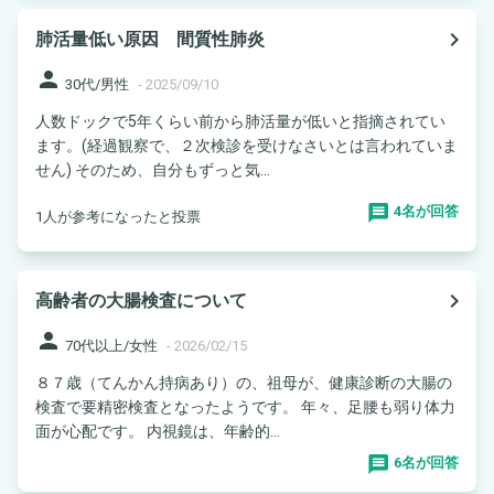
navigate_next
肺活量低い原因 間質性肺炎
person
30代/男性
-
2025/09/10
人数ドックで5年くらい前から肺活量が低いと指摘されてい
ます。(経過観察で、２次検診を受けなさいとは言われていま
せん) そのため、自分もずっと気...
4名が回答
1人が参考になったと投票
navigate_next
高齢者の大腸検査について
person
70代以上/女性
-
2026/02/15
８７歳（てんかん持病あり）の、祖母が、健康診断の大腸の
検査で要精密検査となったようです。 年々、足腰も弱り体力
面が心配です。 内視鏡は、年齢的...
6名が回答