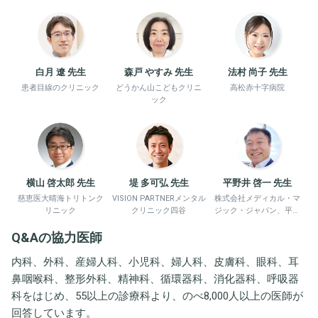
白月 遼 先生
森戸 やすみ 先生
法村 尚子 先生
患者目線のクリニック
どうかん山こどもクリニ
高松赤十字病院
ック
横山 啓太郎 先生
堤 多可弘 先生
平野井 啓一 先生
慈恵医大晴海トリトンク
VISION PARTNERメンタル
株式会社メディカル・マ
リニック
クリニック四谷
ジック・ジャパン、平野
井労働衛生コンサルタン
Q&Aの協力医師
ト事務所
内科、外科、産婦人科、小児科、婦人科、皮膚科、眼科、耳
鼻咽喉科、整形外科、精神科、循環器科、消化器科、呼吸器
科をはじめ、55以上の診療科より、のべ8,000人以上の医師が
回答しています。