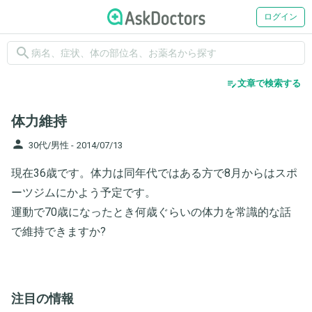
ログイン
search
edit_note
文章で検索する
体力維持
person
30代/男性 -
2014/07/13
現在36歳です。体力は同年代ではある方で8月からはスポ
ーツジムにかよう予定です。
運動で70歳になったとき何歳ぐらいの体力を常識的な話
で維持できますか?
注目の情報