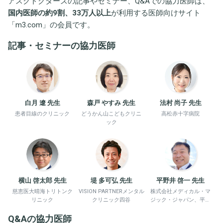
アスクドクターズの記事やセミナー、Q&Aでの協力医師は、
国内医師の約9割、33万人以上
が利用する医師向けサイト
「
m3.com
」の会員です。
記事・セミナーの協力医師
白月 遼 先生
森戸 やすみ 先生
法村 尚子 先生
患者目線のクリニック
どうかん山こどもクリニ
高松赤十字病院
ック
横山 啓太郎 先生
堤 多可弘 先生
平野井 啓一 先生
慈恵医大晴海トリトンク
VISION PARTNERメンタル
株式会社メディカル・マ
リニック
クリニック四谷
ジック・ジャパン、平野
井労働衛生コンサルタン
Q&Aの協力医師
ト事務所