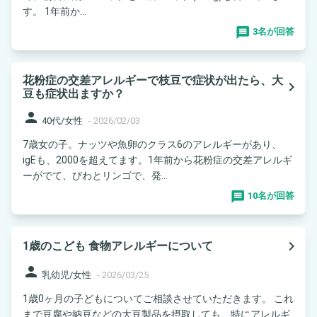
す。 1年前か...
3名が回答
花粉症の交差アレルギーで枝豆で症状が出たら、大
navigate_next
豆も症状出ますか？
person
40代/女性
-
2026/02/03
7歳女の子。ナッツや魚卵のクラス6のアレルギーがあり、
igEも、2000を超えてます。1年前から花粉症の交差アレルギ
ーがでて、びわとリンゴで、発...
10名が回答
navigate_next
1歳のこども 食物アレルギーについて
person
乳幼児/女性
-
2026/03/25
1歳0ヶ月の子どもについてご相談させていただきます。 これ
まで豆腐や納豆などの大豆製品を摂取しても、特にアレルギ