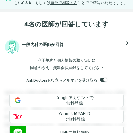
しいQ＆A、もしくは
自分で相談する
ことでご確認いただけます。
4名の医師が回答しています
navigate_next
一般内科の医師が回答
利用規約
と
個人情報の取り扱い
に
同意のうえ、無料会員登録をしてください
AskDoctorsお役立ちメルマガを受け取る
登録すると回答を閲覧することができます。登録すると回答
Googleアカウントで
を閲覧することができます。登録すると回答を閲覧すること
無料登録
ができます。登録すると回答を閲覧することができます。登
Yahoo! JAPAN ID
録すると回答を閲覧することができます。登録すると回答を
で無料登録
閲覧することができます。登録すると回答を閲覧することが
LINEで無料登録
できます。登録すると回答を閲覧することができます。登録