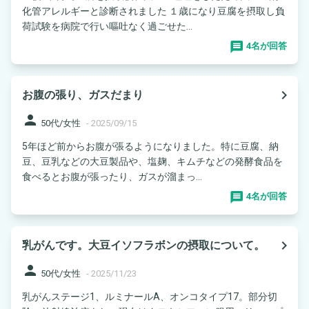
化管アレルギーと診断されました １歳になり豆腐を摂取し負
荷試験を病院で行い嘔吐なく過ごせた...
4名が回答
navigate_next
お腹の張り、ガスだまり
person
50代/女性
-
2025/09/15
5年ほど前からお腹が張るようになりました。特に豆腐、納
豆、豆乳などの大豆製品や、塩麹、キムチなどの発酵食品を
食べるとお腹が張ったり、ガスが溜まっ...
4名が回答
navigate_next
乳がんです。大豆イソフラボンの摂取について。
person
50代/女性
-
2025/11/23
乳がんステージ1、ルミナールA、オンコタイプ17。部分切