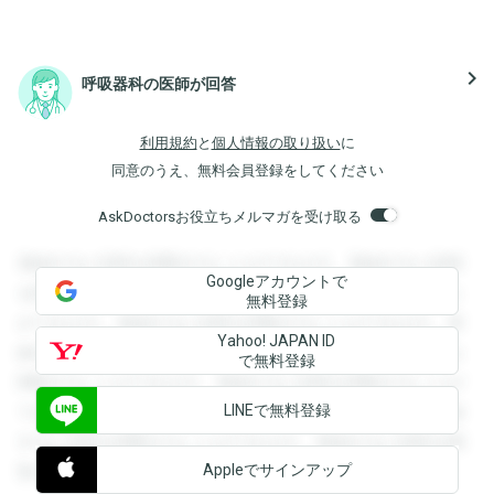
navigate_next
呼吸器科の医師が回答
利用規約
と
個人情報の取り扱い
に
同意のうえ、無料会員登録をしてください
AskDoctorsお役立ちメルマガを受け取る
登録すると回答を閲覧することができます。登録すると回答
Googleアカウントで
を閲覧することができます。登録すると回答を閲覧すること
無料登録
ができます。登録すると回答を閲覧することができます。登
Yahoo! JAPAN ID
録すると回答を閲覧することができます。登録すると回答を
で無料登録
閲覧することができます。登録すると回答を閲覧することが
LINEで無料登録
できます。登録すると回答を閲覧することができます。登録
すると回答を閲覧することができます。登録すると回答を閲
Appleでサインアップ
覧することができます。