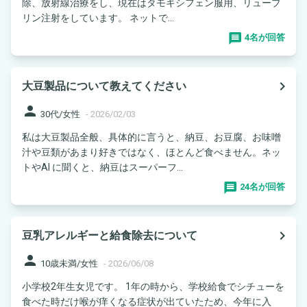
除、放射線治療をし、現在はタモキシフェン服用、リュープ
リン注射をしています。 ネットで...
4名が回答
navigate_next
大豆製品について教えてください
person
30代/女性
-
2026/02/03
私は大豆製品全般、具体的に言うと、納豆、お豆腐、お味噌
汁や豆類があまり好きではなく、ほとんど食べません。ネッ
トやAI に聞くと、納豆はスーパーフ...
24名が回答
navigate_next
豆乳アレルギーと給食除去について
person
10歳未満/女性
-
2026/06/08
小学校2年生女児です。 1年の時から、学校給食でシチューを
食べた時だけ喉が痒くなる症状が出ていたため、今年に入