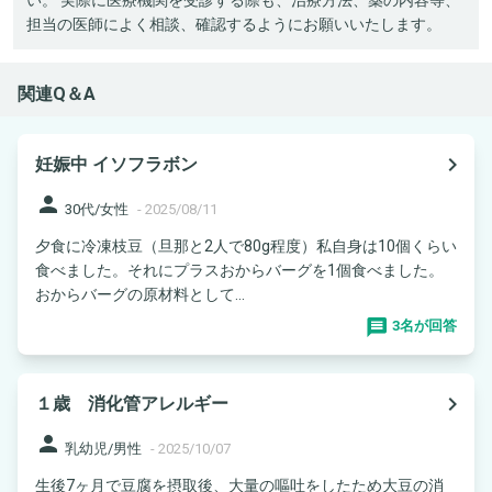
担当の医師によく相談、確認するようにお願いいたします。
関連Q＆A
navigate_next
妊娠中 イソフラボン
person
30代/女性
-
2025/08/11
夕食に冷凍枝豆（旦那と2人で80g程度）私自身は10個くらい
食べました。それにプラスおからバーグを1個食べました。
おからバーグの原材料として...
3名が回答
navigate_next
１歳 消化管アレルギー
person
乳幼児/男性
-
2025/10/07
生後7ヶ月で豆腐を摂取後、大量の嘔吐をしたため大豆の消