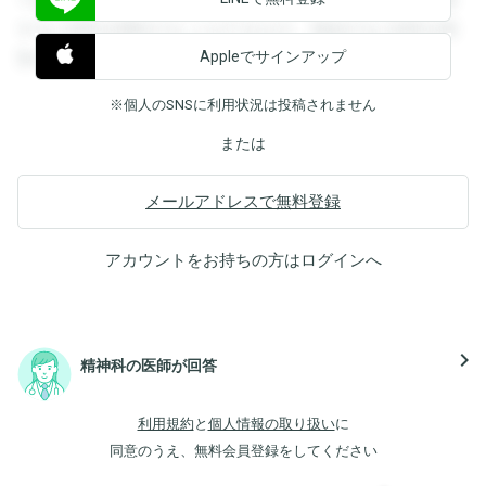
すると回答を閲覧することができます。登録すると回答を閲
Appleでサインアップ
覧することができます。
※個人のSNSに利用状況は投稿されません
または
メールアドレスで無料登録
アカウントをお持ちの方は
ログイン
へ
navigate_next
精神科の医師が回答
利用規約
と
個人情報の取り扱い
に
同意のうえ、無料会員登録をしてください