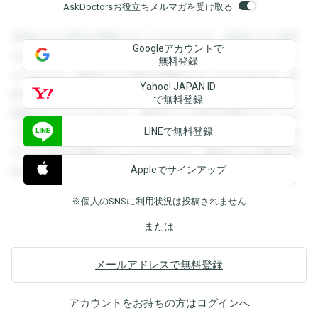
AskDoctorsお役立ちメルマガを受け取る
登録すると回答を閲覧することができます。登録すると回答
Googleアカウントで
を閲覧することができます。登録すると回答を閲覧すること
無料登録
ができます。登録すると回答を閲覧することができます。登
Yahoo! JAPAN ID
録すると回答を閲覧することができます。登録すると回答を
で無料登録
閲覧することができます。登録すると回答を閲覧することが
LINEで無料登録
できます。登録すると回答を閲覧することができます。登録
すると回答を閲覧することができます。登録すると回答を閲
Appleでサインアップ
覧することができます。
※個人のSNSに利用状況は投稿されません
または
メールアドレスで無料登録
アカウントをお持ちの方は
ログイン
へ