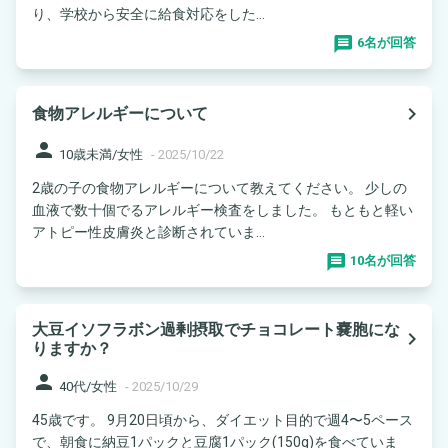
り、学校から安全に給食対応をした...
6名が回答
navigate_next
食物アレルギーについて
person
10歳未満/女性
-
2025/10/22
2歳の子の食物アレルギーについて教えてください。 少しの
血液で数十個でるアレルギー検査をしました。 もともと軽い
アトピー性皮膚炎と診断されていま...
10名が回答
大豆イソフラボン過剰摂取でチョコレート嚢胞にな
navigate_next
りますか？
person
40代/女性
-
2025/10/29
45歳です。 9月20日頃から、ダイエット目的で週4〜5ペース
で、朝食に納豆1パックと豆腐1パック(150g)を食べていま