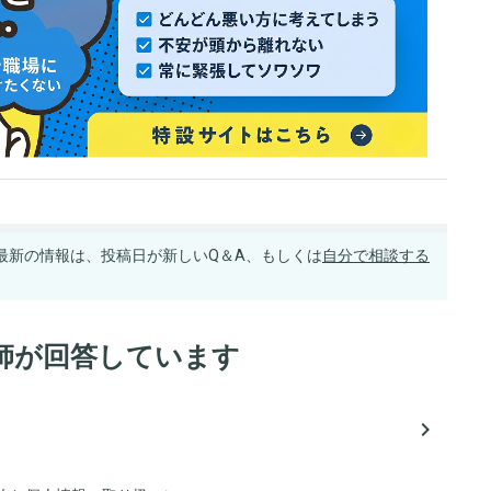
最新の情報は、投稿日が新しいQ＆A、もしくは
自分で相談する
師が回答しています
navigate_next