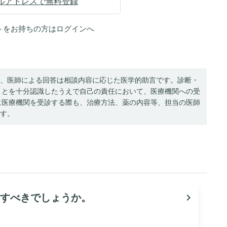
ルアドレスで無料登録
トをお持ちの方は
ログイン
へ
、医師による回答は相談内容に応じた医学的助言です。診断・
ことを十分認識したうえで自己の責任において、医療機関への受
に医療機関を受診する際も、治療方法、薬の内容等、担当の医師
す。
すべきでしょうか。
navigate_next