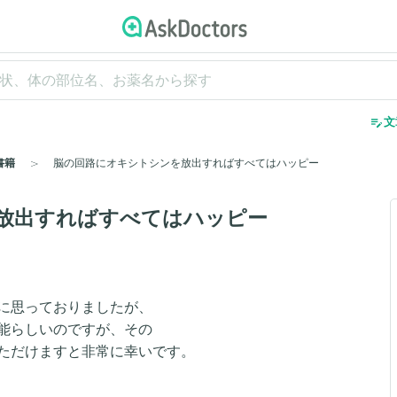
edit_note
文
書籍
脳の回路にオキシトシンを放出すればすべてはハッピー
放出すればすべてはハッピー
に思っておりましたが、
能らしいのですが、その
ただけますと非常に幸いです。