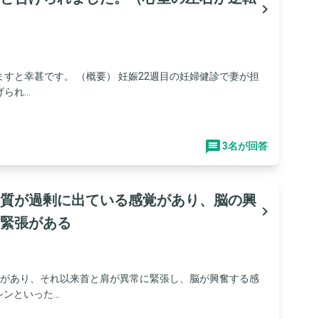
navigate_next
すと幸甚です。 （概要） 妊娠22週目の妊婦健診で妻が担
れ...
3名が回答
質が過剰に出ている感覚があり、脳の興
navigate_next
緊張がある
事があり、それ以来首と肩が異常に緊張し、脳が興奮する感
ンといった...