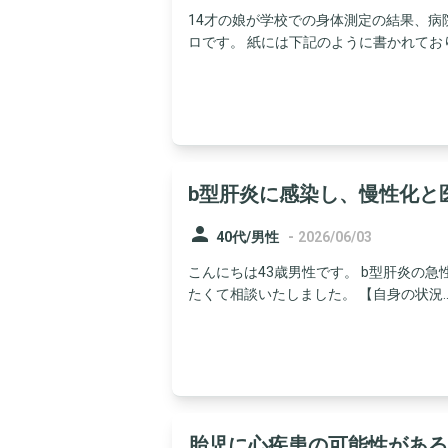
14才の娘が学校での身体測定の結果、病院
ロです。 紙には下記のように書かれておりま
b型肝炎に感染し、慢性化と
person
-
40代/男性
2026/06/03
こんにちは43歳男性です。 b型肝炎の
たくて相談いたしました。 【自身の状況..
胎児に心疾患の可能性がある