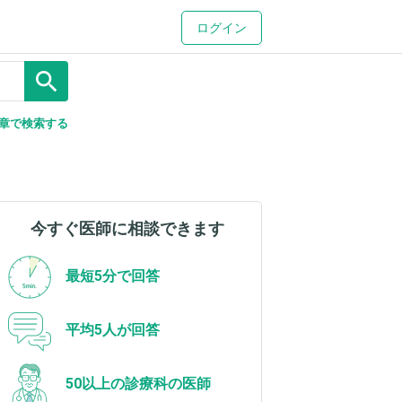
ログイン
search
章で検索する
今すぐ医師に相談できます
最短5分で回答
平均5人が回答
50以上の診療科の医師