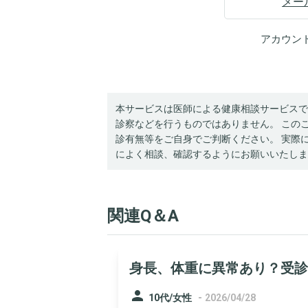
メー
アカウン
本サービスは医師による健康相談サービスで
診察などを行うものではありません。 この
診有無等をご自身でご判断ください。 実際
によく相談、確認するようにお願いいたしま
関連Q＆A
身長、体重に異常あり？受診
person
-
10代/女性
2026/04/28