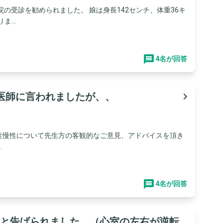
の受診を勧められました。 娘は身長142センチ、体重36キ
...
4名が回答
医師に言われましたが、、
navigate_next
急性慢性について先生方の客観的なご意見、アドバイスを頂き
.
4名が回答
と告げられました。（心室の左右が逆転