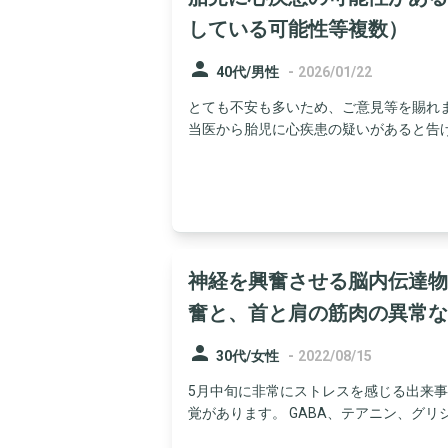
している可能性等複数）
person
-
40代/男性
2026/01/22
とても不安も多いため、ご意見等を賜れま
当医から胎児に心疾患の疑いがあると告げら
神経を興奮させる脳内伝達物
奮と、首と肩の筋肉の異常な
person
-
30代/女性
2022/08/15
5月中旬に非常にストレスを感じる出来
覚があります。 GABA、テアニン、グリシ