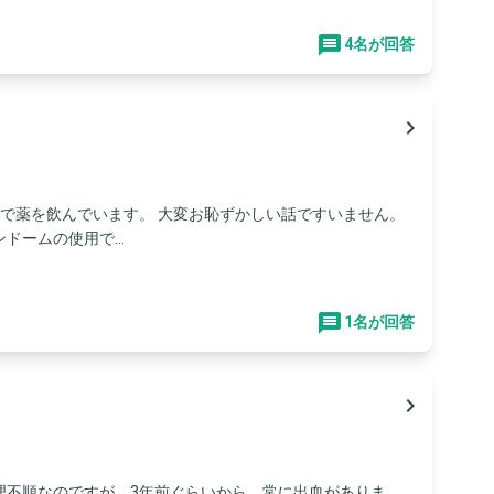
4名が回答
navigate_next
で薬を飲んでいます。 大変お恥ずかしい話ですいません。
ームの使用で...
1名が回答
navigate_next
理不順なのですが、3年前ぐらいから、常に出血がありま