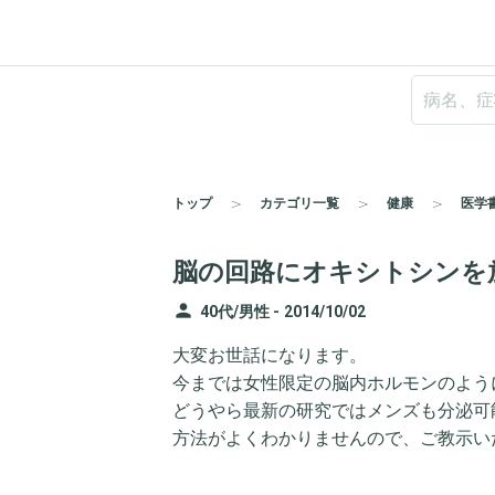
トップ
カテゴリ一覧
健康
医学
脳の回路にオキシトシンを
person
40代/男性 -
2014/10/02
大変お世話になります。
今までは女性限定の脳内ホルモンのよう
どうやら最新の研究ではメンズも分泌可
方法がよくわかりませんので、ご教示い