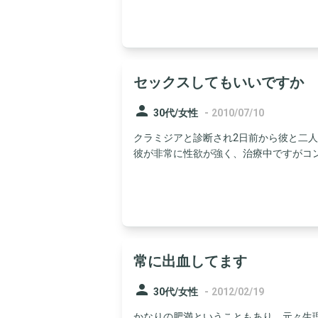
セックスしてもいいですか
person
-
30代/女性
2010/07/10
クラミジアと診断され2日前から彼と二人
彼が非常に性欲が強く、治療中ですがコンド
常に出血してます
person
-
30代/女性
2012/02/19
かなりの肥満ということもあり、元々生