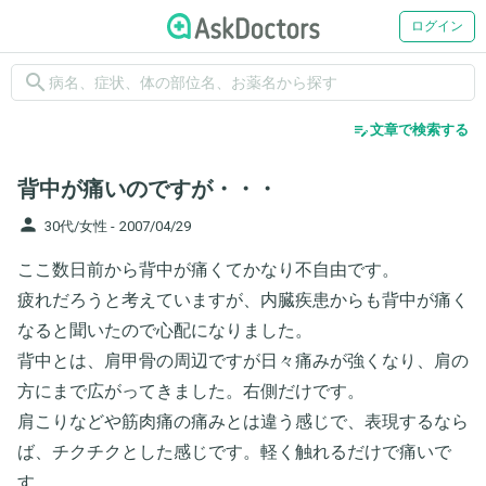
ログイン
search
edit_note
文章で検索する
背中が痛いのですが・・・
person
30代/女性 -
2007/04/29
ここ数日前から背中が痛くてかなり不自由です。
疲れだろうと考えていますが、内臓疾患からも背中が痛く
なると聞いたので心配になりました。
背中とは、肩甲骨の周辺ですが日々痛みが強くなり、肩の
方にまで広がってきました。右側だけです。
肩こりなどや筋肉痛の痛みとは違う感じで、表現するなら
ば、チクチクとした感じです。軽く触れるだけで痛いで
す。