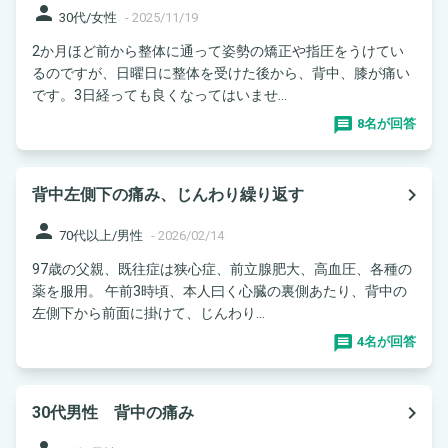
person
30代/女性
-
2025/11/19
2か月ほど前から整体に通って姿勢の矯正や指圧をうけてい
るのですが、日曜日に整体を受けた後から、背中、膝が痛い
です。3日経っても良くなってはいませ...
8名が回答
navigate_next
背中左側下の痛み、じんわり繰り返す
person
70代以上/男性
-
2026/02/14
97歳の父親、既往症は狭心症、前立腺肥大、高血圧、各種の
薬を服用。 午前3時頃、本人曰く心臓の裏側あたり、背中の
左側下から前面に掛けて、じんわり...
4名が回答
navigate_next
30代男性 背中の痛み