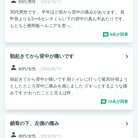
person
30代/男性
-
2025/10/15
30代男性です。 半年ほど前から背中の痛みがあります。 肩
甲骨よりも5〜6センチくらい下の背中の真ん中あたりです。
もともと椎間板ヘルニアを患っ...
6名が回答
navigate_next
朝起きてから背中が痛いです
person
40代/女性
-
2026/06/15
朝起きてから背中が痛いです 朝トイレに行って後30分寝よう
としたところ背中に痛みを感じました ズキっとするような痛
みです かわったことと言えば昨...
15名が回答
navigate_next
鎖骨の下、左側の痛み
person
40代/女性
-
2025/09/11