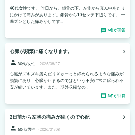
40代女性です。 昨日から、鎖骨の下、左側から真ん中あたり
にかけて痛みがあります。鎖骨から10センチ下辺りです。 一
瞬ズンとした痛みがしてす...
6名が回答
navigate_next
心臓が頻繁に痛くなります。
person
30代/女性
-
2025/08/27
心臓がズキズキ痛んだりぎゅーっと締められるような痛みが
頻繁にあり、心臓が止まるのではという不安に常に駆られ不
安が続いています。また、期外収縮なの...
3名が回答
navigate_next
2日前から左胸の痛みが続くので心配
person
60代/男性
-
2026/01/08