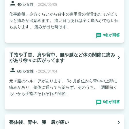
person
40代/女性
-
2026/06/08
仕事終盤、夕方くらいから背中の肩甲骨の背骨あたりがピリ
ッと痛みが出始めます。 痛い日もあれば全く痛みがでない日
もあります。 痛みが出た時はず...
9名が回答
手指や手首、肩や背中、腰や膝など体の関節に痛み
navigate_next
があり徐々に広がってます
person
60代/女性
-
2026/01/04
元々腰のヘルニアがあります。 3ヶ月前位から背中の上部に
痛みがあり、整体に通っても治らず、そのうち、 1週間前く
らいから手指のそれぞれの関節...
5名が回答
navigate_next
整体後、背中、膝 肩が痛い