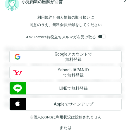
navigate_next
小児内科の医師が回答
利用規約
と
個人情報の取り扱い
に
同意のうえ、無料会員登録をしてください
AskDoctorsお役立ちメルマガを受け取る
登録すると回答を閲覧することができます。登録すると回答
Googleアカウントで
を閲覧することができます。登録すると回答を閲覧すること
無料登録
ができます。登録すると回答を閲覧することができます。登
Yahoo! JAPAN ID
録すると回答を閲覧することができます。登録すると回答を
で無料登録
閲覧することができます。登録すると回答を閲覧することが
LINEで無料登録
できます。登録すると回答を閲覧することができます。登録
すると回答を閲覧することができます。登録すると回答を閲
Appleでサインアップ
覧することができます。
※個人のSNSに利用状況は投稿されません
または