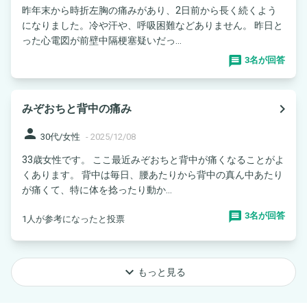
昨年末から時折左胸の痛みがあり、2日前から長く続くよう
になりました。冷や汗や、呼吸困難などありません。 昨日と
った心電図が前壁中隔梗塞疑いだっ...
3名が回答
navigate_next
みぞおちと背中の痛み
person
30代/女性
-
2025/12/08
33歳女性です。 ここ最近みぞおちと背中が痛くなることがよ
くあります。 背中は毎日、腰あたりから背中の真ん中あたり
が痛くて、特に体を捻ったり動か...
3名が回答
1人が参考になったと投票
keyboard_arrow_down
もっと見る