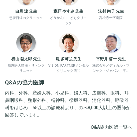
白月 遼 先生
森戸 やすみ 先生
法村 尚子 先生
患者目線のクリニック
どうかん山こどもクリニ
高松赤十字病院
ック
横山 啓太郎 先生
堤 多可弘 先生
平野井 啓一 先生
慈恵医大晴海トリトンク
VISION PARTNERメンタル
株式会社メディカル・マ
リニック
クリニック四谷
ジック・ジャパン、平野
井労働衛生コンサルタン
Q&Aの協力医師
ト事務所
内科、外科、産婦人科、小児科、婦人科、皮膚科、眼科、耳
鼻咽喉科、整形外科、精神科、循環器科、消化器科、呼吸器
科をはじめ、55以上の診療科より、のべ8,000人以上の医師が
回答しています。
Q&A協力医師一覧へ