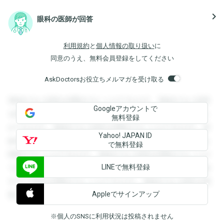
navigate_next
眼科の医師が回答
利用規約
と
個人情報の取り扱い
に
同意のうえ、無料会員登録をしてください
AskDoctorsお役立ちメルマガを受け取る
登録すると回答を閲覧することができます。登録すると回答
Googleアカウントで
を閲覧することができます。登録すると回答を閲覧すること
無料登録
ができます。登録すると回答を閲覧することができます。登
Yahoo! JAPAN ID
録すると回答を閲覧することができます。登録すると回答を
で無料登録
閲覧することができます。登録すると回答を閲覧することが
LINEで無料登録
できます。登録すると回答を閲覧することができます。登録
すると回答を閲覧することができます。登録すると回答を閲
Appleでサインアップ
覧することができます。
※個人のSNSに利用状況は投稿されません