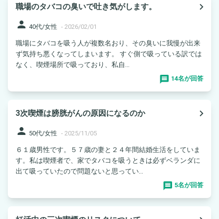
navigate_next
職場のタバコの臭いで吐き気がします。
person
40代/女性
-
2026/02/01
職場にタバコを吸う人が複数名おり、その臭いに我慢が出来
ず気持ち悪くなってしまいます。 すぐ側で吸っている訳では
なく、喫煙場所で吸っており、私自...
14名が回答
navigate_next
3次喫煙は膀胱がんの原因になるのか
person
50代/女性
-
2025/11/05
６１歳男性です。５７歳の妻と２４年間結婚生活をしていま
す。私は喫煙者で、家でタバコを吸うときは必ずベランダに
出て吸っていたので問題ないと思ってい...
5名が回答