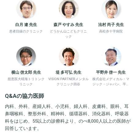
白月 遼 先生
森戸 やすみ 先生
法村 尚子 先生
患者目線のクリニック
どうかん山こどもクリニ
高松赤十字病院
ック
横山 啓太郎 先生
堤 多可弘 先生
平野井 啓一 先生
慈恵医大晴海トリトンク
VISION PARTNERメンタル
株式会社メディカル・マ
リニック
クリニック四谷
ジック・ジャパン、平野
井労働衛生コンサルタン
Q&Aの協力医師
ト事務所
内科、外科、産婦人科、小児科、婦人科、皮膚科、眼科、耳
鼻咽喉科、整形外科、精神科、循環器科、消化器科、呼吸器
科をはじめ、55以上の診療科より、のべ8,000人以上の医師が
回答しています。