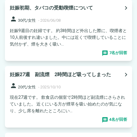
navigate_next
妊娠初期、タバコの受動喫煙について
person
30代/女性
-
2026/06/08
妊娠9週目の妊婦です。 約3時間ほど外出した際に、喫煙者と
10人前後すれ違いました。中には近くで喫煙していることに
気付かず、煙を大きく吸い...
7名が回答
navigate_next
妊娠27週 副流煙 2時間ほど吸ってしまった
person
20代/女性
-
2025/10/10
現在27週です。 飲食店の個室で2時間ほど副流煙にさらされ
ていました。 近くにいる方が煙草を吸い始めたのが気にな
り、少し席を離れたところにい...
4名が回答