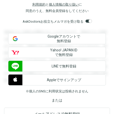
利用規約
と
個人情報の取り扱い
に
同意のうえ、無料会員登録をしてください
AskDoctorsお役立ちメルマガを受け取る
登録すると回答を閲覧することができます。登録すると回答
Googleアカウントで
を閲覧することができます。登録すると回答を閲覧すること
無料登録
ができます。登録すると回答を閲覧することができます。登
Yahoo! JAPAN ID
録すると回答を閲覧することができます。登録すると回答を
で無料登録
閲覧することができます。登録すると回答を閲覧することが
LINEで無料登録
できます。登録すると回答を閲覧することができます。登録
すると回答を閲覧することができます。登録すると回答を閲
Appleでサインアップ
覧することができます。
※個人のSNSに利用状況は投稿されません
または
メールアドレスで無料登録