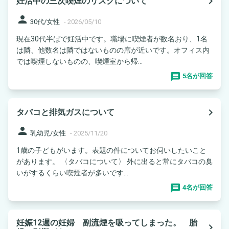
navigate_next
妊活中の三次喫煙のリスクについて
person
30代/女性
-
2026/05/10
現在30代半ばで妊活中です。職場に喫煙者が数名おり、1名
は隣、他数名は隣ではないものの席が近いです。オフィス内
では喫煙しないものの、喫煙室から帰...
5名が回答
navigate_next
タバコと排気ガスについて
person
乳幼児/女性
-
2025/11/20
1歳の子どもがいます。表題の件についてお伺いしたいこと
があります。 〈タバコについて〉 外に出ると常にタバコの臭
いがするくらい喫煙者が多いです...
4名が回答
妊娠12週の妊婦 副流煙を吸ってしまった。 胎
navigate_next