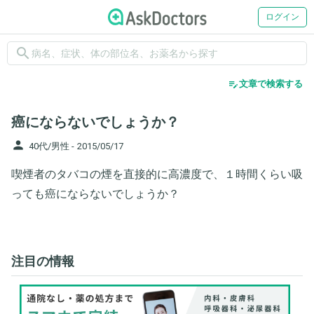
ログイン
search
edit_note
文章で検索する
癌にならないでしょうか？
person
40代/男性 -
2015/05/17
喫煙者のタバコの煙を直接的に高濃度で、１時間くらい吸
っても癌にならないでしょうか？
注目の情報