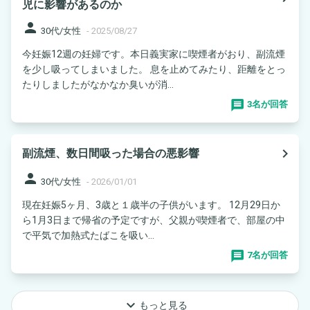
児に影響があるのか
person
30代/女性
-
2025/08/27
今妊娠12週の妊婦です。本日義実家に喫煙者がおり、副流煙
を少し吸ってしまいました。 息を止めてみたり、距離をとっ
たりしましたがなかなか臭いが消...
3名が回答
navigate_next
副流煙、数日間吸った場合の悪影響
person
30代/女性
-
2026/01/01
現在妊娠5ヶ月、3歳と１歳半の子供がいます。 12月29日か
ら1月3日まで帰省の予定ですが、父親が喫煙者で、部屋の中
で平気で加熱式たばこを吸い...
7名が回答
keyboard_arrow_down
もっと見る