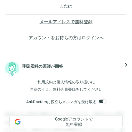
または
メールアドレスで無料登録
アカウントをお持ちの方は
ログイン
へ
navigate_next
呼吸器科の医師が回答
利用規約
と
個人情報の取り扱い
に
同意のうえ、無料会員登録をしてください
AskDoctorsお役立ちメルマガを受け取る
登録すると回答を閲覧することができます。登録すると回答
Googleアカウントで
を閲覧することができます。登録すると回答を閲覧すること
無料登録
ができます。登録すると回答を閲覧することができます。登