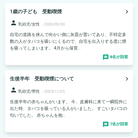
navigate_next
1歳の子ども 受動喫煙
person
乳幼児/女性
-
2026/03/30
自宅の道路を挟んで向かい側に灰皿が置いてあり、不特定多
数の人がタバコを吸いにくるので、自宅を出入りする度に煙
を吸ってしまいます。 4月から保育...
8名が回答
navigate_next
生後半年 受動喫煙について
person
乳幼児/男性
-
2025/11/25
生後半年の赤ちゃんがいます。 今、皮膚科に来て一瞬院外に
出た時、タバコを吸っている人がいました。 すごいタバコの
匂いでした。 赤ちゃんを抱...
7名が回答