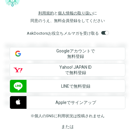
利用規約
と
個人情報の取り扱い
に
同意のうえ、無料会員登録をしてください
AskDoctorsお役立ちメルマガを受け取る
登録すると回答を閲覧することができます。登録すると回答
Googleアカウントで
を閲覧することができます。登録すると回答を閲覧すること
無料登録
ができます。登録すると回答を閲覧することができます。登
Yahoo! JAPAN ID
録すると回答を閲覧することができます。登録すると回答を
で無料登録
閲覧することができます。登録すると回答を閲覧することが
LINEで無料登録
できます。登録すると回答を閲覧することができます。登録
すると回答を閲覧することができます。登録すると回答を閲
Appleでサインアップ
覧することができます。
※個人のSNSに利用状況は投稿されません
または