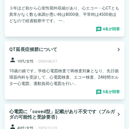
３年ほど前から心室性期外収縮があり、心エコー・心CTとも
異常がなく数も体調が悪い時は8000発、平常時は4500発ほ
どなので経過観察中です。 一...
4名が回答
navigate_next
QT延長症候群について
person
10代/女性
-
2026/06/27
10歳の娘です。学校心電図検査で再検査対象となり、先日循
環器内科を受診して、心電図検査、エコー検査、24時間ホル
ター心電図、運動負荷心電図を行い...
5名が回答
心電図に「coved型」記載があり不安です（ブルガ
navigate_next
ダの可能性と受診要否）
person
40代/女性
-
2025/12/13