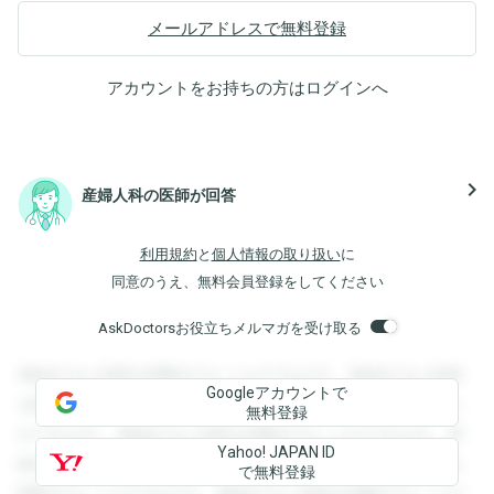
メールアドレスで無料登録
アカウントをお持ちの方は
ログイン
へ
navigate_next
産婦人科の医師が回答
利用規約
と
個人情報の取り扱い
に
同意のうえ、無料会員登録をしてください
AskDoctorsお役立ちメルマガを受け取る
登録すると回答を閲覧することができます。登録すると回答
Googleアカウントで
を閲覧することができます。登録すると回答を閲覧すること
無料登録
ができます。登録すると回答を閲覧することができます。登
Yahoo! JAPAN ID
録すると回答を閲覧することができます。登録すると回答を
で無料登録
閲覧することができます。登録すると回答を閲覧することが