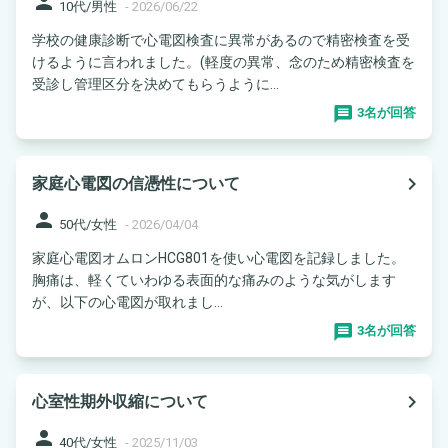
person
10代/男性
-
2026/06/22
学校の健康診断で心電図検査に異常があるので精密検査を受
けるように言われました。(軽度の異常、念のため精密検査を
受診し管理区分を決めてもらうように...
3名が回答
navigate_next
家庭心電図の信憑性について
person
50代/女性
-
2026/04/04
家庭心電図オムロンHCG801を使い心電図を記録しました。
胸痛は、軽くていわゆる表面的な痛みのような気がします
が、以下の心電図が取れまし...
3名が回答
navigate_next
心室性期外収縮について
person
40代/女性
-
2025/11/03