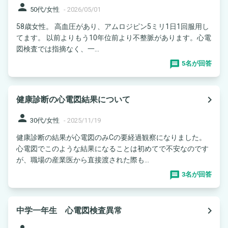
person
50代/女性
-
2026/05/01
58歳女性。 高血圧があり、アムロジピン5ミリ1日1回服用し
てます。 以前よりもう10年位前より不整脈があります。心電
図検査では指摘なく、一...
5名が回答
navigate_next
健康診断の心電図結果について
person
30代/女性
-
2025/11/19
健康診断の結果が心電図のみCの要経過観察になりました。
心電図でこのような結果になることは初めてで不安なのです
が、職場の産業医から直接渡された際も...
3名が回答
navigate_next
中学一年生 心電図検査異常