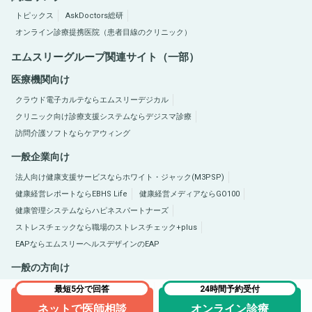
トピックス
AskDoctors総研
オンライン診療提携医院（患者目線のクリニック）
エムスリーグループ関連サイト（一部）
医療機関向け
クラウド電子カルテならエムスリーデジカル
クリニック向け診療支援システムならデジスマ診療
訪問介護ソフトならケアウィング
一般企業向け
法人向け健康支援サービスならホワイト・ジャック(M3PSP)
健康経営レポートならEBHS Life
健康経営メディアならGO100
健康管理システムならハピネスパートナーズ
ストレスチェックなら職場のストレスチェック+plus
EAPならエムスリーヘルスデザインのEAP
一般の方向け
医療総合サイトQLife（キューライフ）
肥満症総合サイトならひまんラボ
最短5分で回答
24時間予約受付
ネットで医師相談
オンライン診療