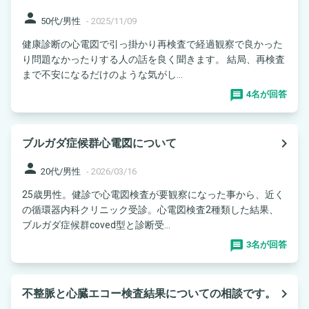
person
50代/男性
-
2025/11/09
健康診断の心電図で引っ掛かり再検査で経過観察で良かった
り問題なかったりする人の話を良く聞きます。 結局、再検査
まで不安になるだけのような気がし...
4名が回答
navigate_next
ブルガダ症候群心電図について
person
20代/男性
-
2026/03/16
25歳男性。健診で心電図検査が要観察になった事から、近く
の循環器内科クリニック受診。心電図検査2種類した結果、
ブルガダ症候群coved型と診断受...
3名が回答
navigate_next
不整脈と心臓エコー検査結果についての相談です。