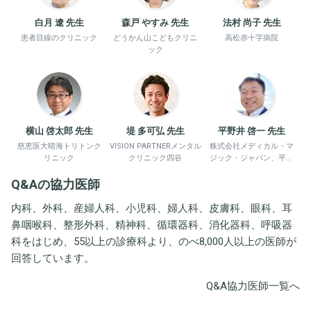
白月 遼 先生
森戸 やすみ 先生
法村 尚子 先生
患者目線のクリニック
どうかん山こどもクリニ
高松赤十字病院
ック
横山 啓太郎 先生
堤 多可弘 先生
平野井 啓一 先生
慈恵医大晴海トリトンク
VISION PARTNERメンタル
株式会社メディカル・マ
リニック
クリニック四谷
ジック・ジャパン、平野
井労働衛生コンサルタン
Q&Aの協力医師
ト事務所
内科、外科、産婦人科、小児科、婦人科、皮膚科、眼科、耳
鼻咽喉科、整形外科、精神科、循環器科、消化器科、呼吸器
科をはじめ、55以上の診療科より、のべ8,000人以上の医師が
回答しています。
Q&A協力医師一覧へ