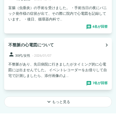
盲腸（虫垂炎）の手術を受けました。 ・手術当日の夜にパニ
ック発作様の症状が出て、その際に院内で心電図を記録して
います。 ・後日、循環器内科で...
4名が回答
navigate_next
不整脈の心電図について
person
30代/女性
-
2026/01/07
不整脈があり、先日病院に行きましたがタイミング的に心電
図には出ませんでした。 イベントレコーダーをお借りして自
宅で計測しましたら、添付画像のよ...
7名が回答
keyboard_arrow_down
もっと見る