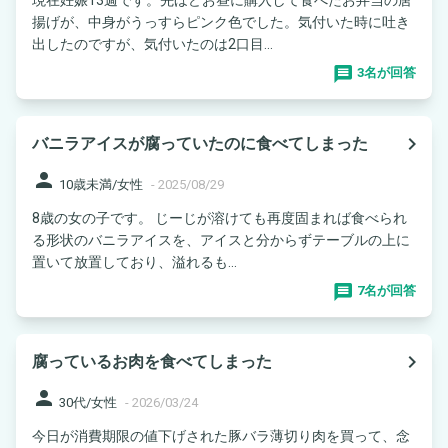
揚げが、中身がうっすらピンク色でした。気付いた時に吐き
出したのですが、気付いたのは2口目...
3名が回答
navigate_next
バニラアイスが腐っていたのに食べてしまった
person
10歳未満/女性
-
2025/08/29
8歳の女の子です。 じーじが溶けても再度固まれば食べられ
る形状のバニラアイスを、アイスと分からずテーブルの上に
置いて放置しており、溢れるも...
7名が回答
navigate_next
腐っているお肉を食べてしまった
person
30代/女性
-
2026/03/24
今日が消費期限の値下げされた豚バラ薄切り肉を買って、念