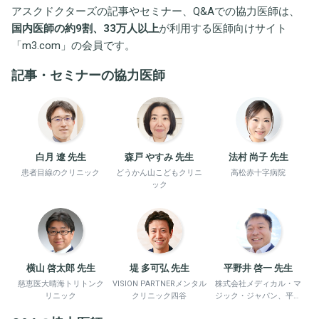
アスクドクターズの記事やセミナー、Q&Aでの協力医師は、
国内医師の約9割、33万人以上
が利用する医師向けサイト
「
m3.com
」の会員です。
記事・セミナーの協力医師
白月 遼 先生
森戸 やすみ 先生
法村 尚子 先生
患者目線のクリニック
どうかん山こどもクリニ
高松赤十字病院
ック
横山 啓太郎 先生
堤 多可弘 先生
平野井 啓一 先生
慈恵医大晴海トリトンク
VISION PARTNERメンタル
株式会社メディカル・マ
リニック
クリニック四谷
ジック・ジャパン、平野
井労働衛生コンサルタン