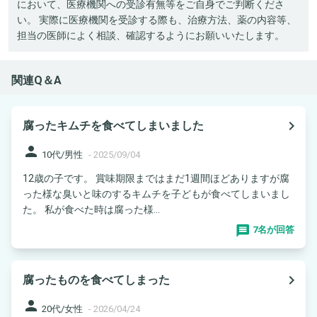
において、医療機関への受診有無等をご自身でご判断くださ
い。 実際に医療機関を受診する際も、治療方法、薬の内容等、
担当の医師によく相談、確認するようにお願いいたします。
関連Q＆A
navigate_next
腐ったキムチを食べてしまいました
person
10代/男性
-
2025/09/04
12歳の子です。 賞味期限まではまだ1週間ほどありますが腐
った様な臭いと味のするキムチを子どもが食べてしまいまし
た。 私が食べた時は腐った様...
7名が回答
navigate_next
腐ったものを食べてしまった
person
20代/女性
-
2026/04/24