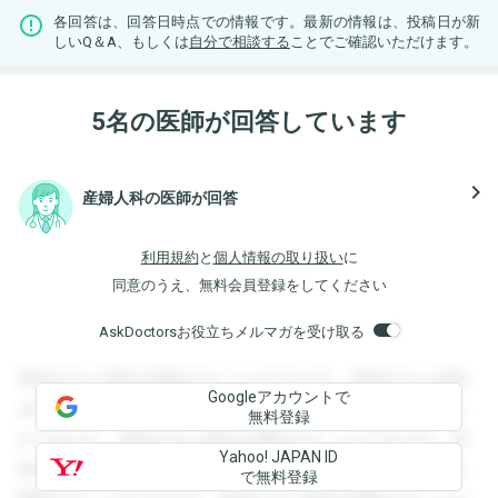
各回答は、回答日時点での情報です。最新の情報は、投稿日が新
しいQ＆A、もしくは
自分で相談する
ことでご確認いただけます。
5名の医師が回答しています
navigate_next
産婦人科の医師が回答
利用規約
と
個人情報の取り扱い
に
同意のうえ、無料会員登録をしてください
AskDoctorsお役立ちメルマガを受け取る
登録すると回答を閲覧することができます。登録すると回答
Googleアカウントで
を閲覧することができます。登録すると回答を閲覧すること
無料登録
ができます。登録すると回答を閲覧することができます。登
Yahoo! JAPAN ID
録すると回答を閲覧することができます。登録すると回答を
で無料登録