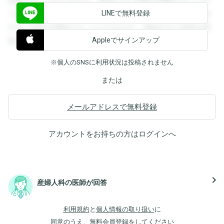
閲覧することができます。登録すると回答を閲覧することが
LINEで無料登録
できます。登録すると回答を閲覧することができます。登録
すると回答を閲覧することができます。登録すると回答を閲
Appleでサインアップ
覧することができます。
※個人のSNSに利用状況は投稿されません
または
メールアドレスで無料登録
アカウントをお持ちの方は
ログイン
へ
navigate_next
産婦人科の医師が回答
利用規約
と
個人情報の取り扱い
に
同意のうえ、無料会員登録をしてください