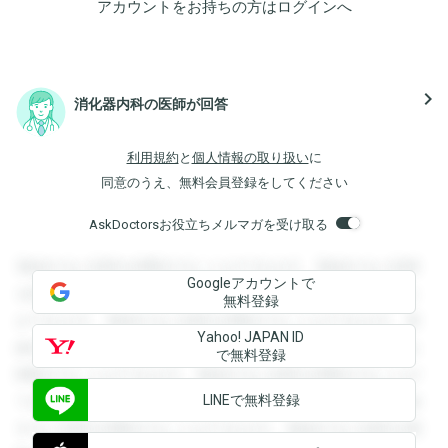
アカウントをお持ちの方は
ログイン
へ
navigate_next
消化器内科の医師が回答
利用規約
と
個人情報の取り扱い
に
同意のうえ、無料会員登録をしてください
AskDoctorsお役立ちメルマガを受け取る
登録すると回答を閲覧することができます。登録すると回答
Googleアカウントで
を閲覧することができます。登録すると回答を閲覧すること
無料登録
ができます。登録すると回答を閲覧することができます。登
Yahoo! JAPAN ID
録すると回答を閲覧することができます。登録すると回答を
で無料登録
閲覧することができます。登録すると回答を閲覧することが
LINEで無料登録
できます。登録すると回答を閲覧することができます。登録
すると回答を閲覧することができます。登録すると回答を閲