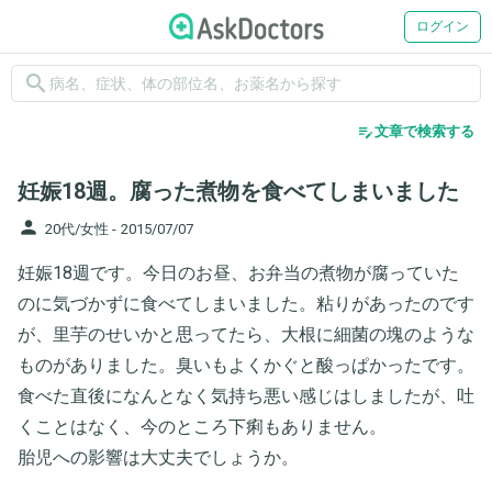
ログイン
search
edit_note
文章で検索する
妊娠18週。腐った煮物を食べてしまいました
person
20代/女性 -
2015/07/07
妊娠18週です。今日のお昼、お弁当の煮物が腐っていた
のに気づかずに食べてしまいました。粘りがあったのです
が、里芋のせいかと思ってたら、大根に細菌の塊のような
ものがありました。臭いもよくかぐと酸っぱかったです。
食べた直後になんとなく気持ち悪い感じはしましたが、吐
くことはなく、今のところ下痢もありません。
胎児への影響は大丈夫でしょうか。