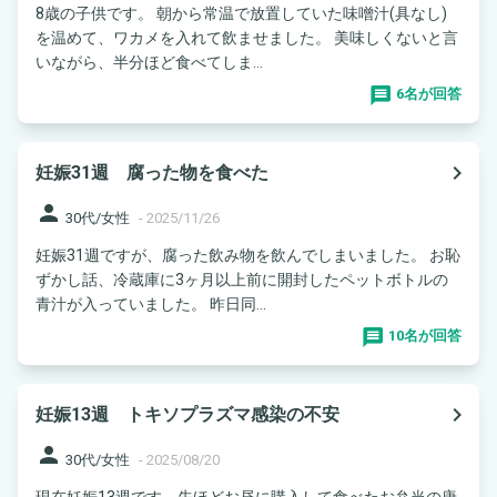
8歳の子供です。 朝から常温で放置していた味噌汁(具なし)
を温めて、ワカメを入れて飲ませました。 美味しくないと言
いながら、半分ほど食べてしま...
6名が回答
navigate_next
妊娠31週 腐った物を食べた
person
30代/女性
-
2025/11/26
妊娠31週ですが、腐った飲み物を飲んでしまいました。 お恥
ずかし話、冷蔵庫に3ヶ月以上前に開封したペットボトルの
青汁が入っていました。 昨日同...
10名が回答
navigate_next
妊娠13週 トキソプラズマ感染の不安
person
30代/女性
-
2025/08/20
現在妊娠13週です。先ほどお昼に購入して食べたお弁当の唐