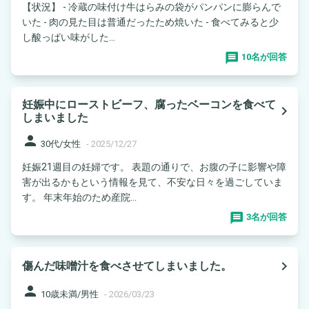
【状況】 - 冷蔵の味付け牛はらみの袋がパンパンに膨らんで
いた - 肉の見た目は普通だったため焼いた - 食べてみると少
し酸っぱい味がした...
10名が回答
妊娠中にローストビーフ、腐ったベーコンを食べて
navigate_next
しまいました
person
30代/女性
-
2025/12/27
妊娠21週目の妊婦です。 表題の通りで、お腹の子に影響や障
害が出るかもという情報を見て、不安な日々を過ごしていま
す。 年末年始のため産院...
3名が回答
navigate_next
傷んだ味噌汁を食べさせてしまいました。
person
10歳未満/男性
-
2026/03/23