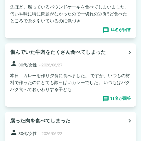
先ほど、腐っているパウンドケーキを食べてしまいました。
匂いや味に特に問題がなかったので一切れの2/3ほど食べた
ところで糸を引いているのに気づき...
14名が回答
navigate_next
傷んでいた牛肉をたくさん食べてしまった
person
30代/女性
-
2026/06/27
本日、カレーを作り夕食に食べました。 ですが、いつもの材
料で作ったのにとても酸っぱいカレーでした。 いつもはバク
バク食べておかわりする子ども...
11名が回答
navigate_next
腐った肉を食べてしまった
person
30代/女性
-
2026/06/22