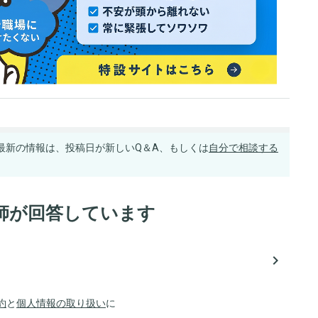
最新の情報は、投稿日が新しいQ＆A、もしくは
自分で相談する
師が回答しています
navigate_next
約
と
個人情報の取り扱い
に