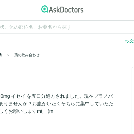
edit_note
文
胱
薬の飲み合わせ
0mg イセイ を五日分処方されました。現在プラノバー
ありませんか？お腹がいたくそちらに集中していたた
くお願いしますm(__)m