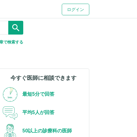
ログイン
search
章で検索する
今すぐ医師に相談できます
最短5分で回答
平均5人が回答
50以上の診療科の医師