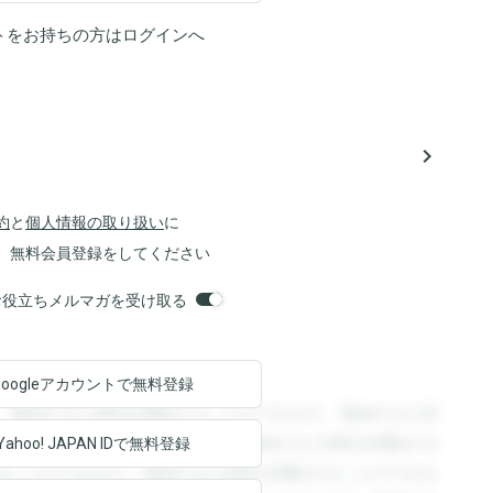
トをお持ちの方は
ログイン
へ
navigate_next
約
と
個人情報の取り扱い
に
、無料会員登録をしてください
orsお役立ちメルマガを受け取る
Googleアカウントで
無料登録
。登録すると回答を閲覧することができます。登録すると回
回答を閲覧することができます。登録すると回答を閲覧する
Yahoo! JAPAN ID
で無料登録
ることができます。登録すると回答を閲覧することができま