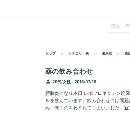
トップ
カテゴリ一覧
泌尿器
膀
薬の飲み合わせ
person
20代/女性 -
2015/07/10
膀胱炎になり本日 レボフロキサシン錠50
ルを飲んでいます。飲み合わせには問題
め、聞くのをわすれてしまいました。宜し