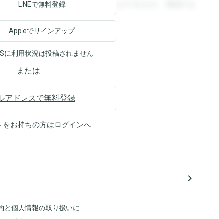
ます。登録すると回答を閲覧することができます。登録する
LINEで無料登録
Appleでサインアップ
NSに利用状況は投稿されません
または
ルアドレスで無料登録
トをお持ちの方は
ログイン
へ
navigate_next
約
と
個人情報の取り扱い
に