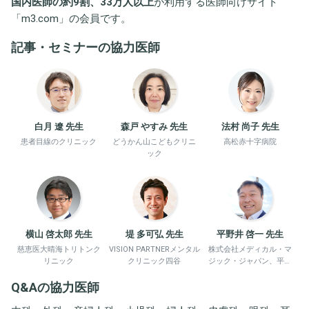
国内医師の約9割、33万人以上
が利用する医師向けサイト
「
m3.com
」の会員です。
記事・セミナーの協力医師
白月 遼 先生
森戸 やすみ 先生
法村 尚子 先生
患者目線のクリニック
どうかん山こどもクリニ
高松赤十字病院
ック
横山 啓太郎 先生
堤 多可弘 先生
平野井 啓一 先生
慈恵医大晴海トリトンク
VISION PARTNERメンタル
株式会社メディカル・マ
リニック
クリニック四谷
ジック・ジャパン、平野
井労働衛生コンサルタン
Q&Aの協力医師
ト事務所