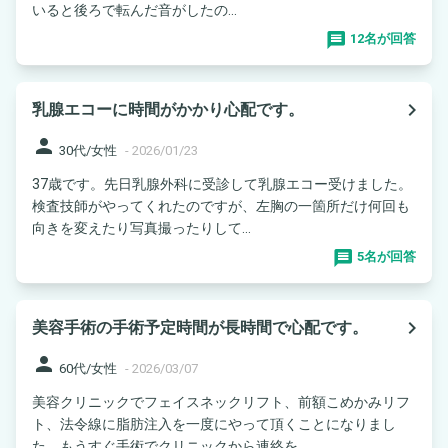
いると後ろで転んだ音がしたの...
12名が回答
navigate_next
乳腺エコーに時間がかかり心配です。
person
30代/女性
-
2026/01/23
37歳です。先日乳腺外科に受診して乳腺エコー受けました。
検査技師がやってくれたのですが、左胸の一箇所だけ何回も
向きを変えたり写真撮ったりして...
5名が回答
navigate_next
美容手術の手術予定時間が長時間で心配です。
person
60代/女性
-
2026/03/07
美容クリニックでフェイスネックリフト、前額こめかみリフ
ト、法令線に脂肪注入を一度にやって頂くことになりまし
た。もうすぐ手術でクリニックから連絡を...