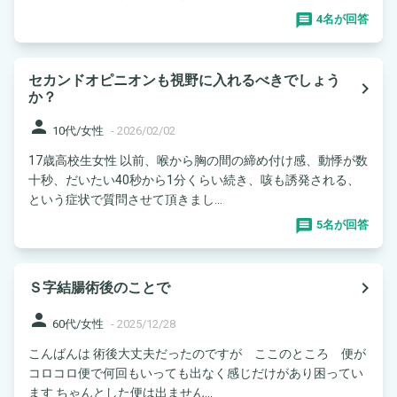
4名が回答
セカンドオピニオンも視野に入れるべきでしょう
navigate_next
か？
person
10代/女性
-
2026/02/02
17歳高校生女性 以前、喉から胸の間の締め付け感、動悸が数
十秒、だいたい40秒から1分くらい続き、咳も誘発される、
という症状で質問させて頂きまし...
5名が回答
navigate_next
Ｓ字結腸術後のことで
person
60代/女性
-
2025/12/28
こんばんは 術後大丈夫だったのですが ここのところ 便が
コロコロ便で何回もいっても出なく感じだけがあり困ってい
ます ちゃんとした便は出ません...