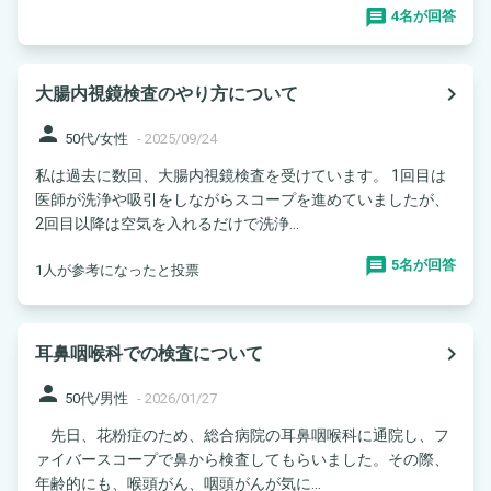
4名が回答
navigate_next
大腸内視鏡検査のやり方について
person
50代/女性
-
2025/09/24
私は過去に数回、大腸内視鏡検査を受けています。 1回目は
医師が洗浄や吸引をしながらスコープを進めていましたが、
2回目以降は空気を入れるだけで洗浄...
5名が回答
1人が参考になったと投票
navigate_next
耳鼻咽喉科での検査について
person
50代/男性
-
2026/01/27
先日、花粉症のため、総合病院の耳鼻咽喉科に通院し、フ
ァイバースコープで鼻から検査してもらいました。その際、
年齢的にも、喉頭がん、咽頭がんが気に...