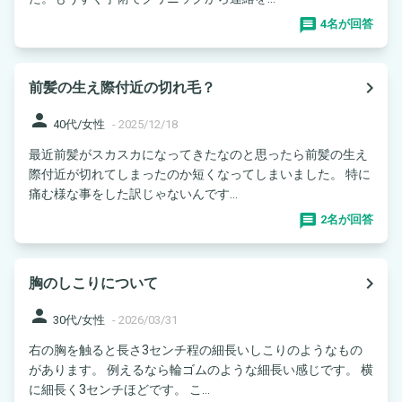
4名が回答
navigate_next
前髪の生え際付近の切れ毛？
person
40代/女性
-
2025/12/18
最近前髪がスカスカになってきたなのと思ったら前髪の生え
際付近が切れてしまったのか短くなってしまいました。 特に
痛む様な事をした訳じゃないんです...
2名が回答
navigate_next
胸のしこりについて
person
30代/女性
-
2026/03/31
右の胸を触ると長さ3センチ程の細長いしこりのようなもの
があります。 例えるなら輪ゴムのような細長い感じです。 横
に細長く3センチほどです。 こ...