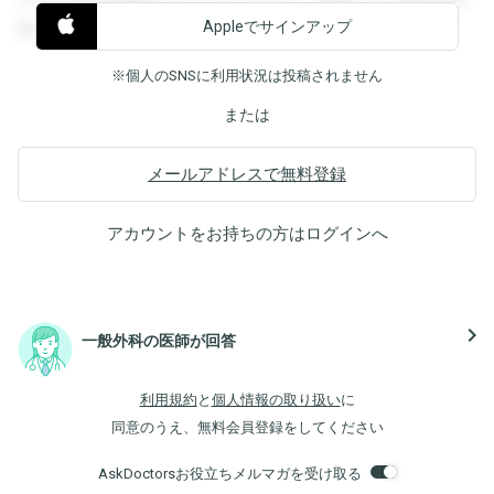
Appleでサインアップ
覧することができます。
※個人のSNSに利用状況は投稿されません
または
メールアドレスで無料登録
アカウントをお持ちの方は
ログイン
へ
navigate_next
一般外科の医師が回答
利用規約
と
個人情報の取り扱い
に
同意のうえ、無料会員登録をしてください
AskDoctorsお役立ちメルマガを受け取る