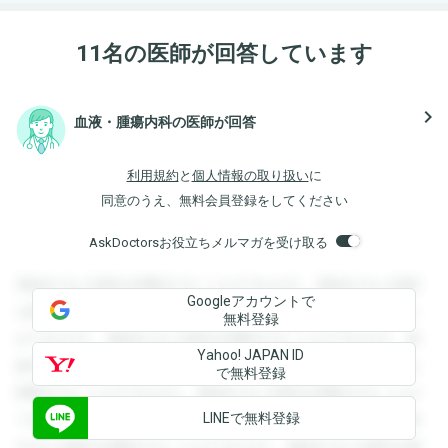
11名の医師が回答しています
navigate_next
血液・腫瘍内科の医師が回答
利用規約
と
個人情報の取り扱い
に
同意のうえ、無料会員登録をしてください
AskDoctorsお役立ちメルマガを受け取る
登録すると回答を閲覧することができます。登録すると回答
Googleアカウントで
を閲覧することができます。登録すると回答を閲覧すること
無料登録
ができます。登録すると回答を閲覧することができます。登
Yahoo! JAPAN ID
録すると回答を閲覧することができます。登録すると回答を
で無料登録
閲覧することができます。登録すると回答を閲覧することが
LINEで無料登録
できます。登録すると回答を閲覧することができます。登録
すると回答を閲覧することができます。登録すると回答を閲