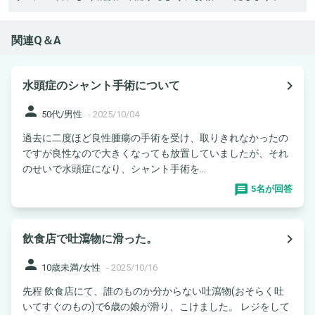
関連Q＆A
navigate_next
水頭症のシャント手術について
person
50代/男性
-
2025/10/04
過去に二度ほど良性腫瘍の手術を受け、取りきれなかったの
ですが良性なので大きくなっても放置していましたが、それ
のせいで水頭症になり、シャント手術を...
5名が回答
navigate_next
飲食店で吐瀉物に滑った。
person
10歳未満/女性
-
2025/10/16
先程 飲食店にて、誰のものか分からない吐瀉物(おそらく吐
いてすぐのもの)で6歳の娘が滑り、こけました。 レジをして