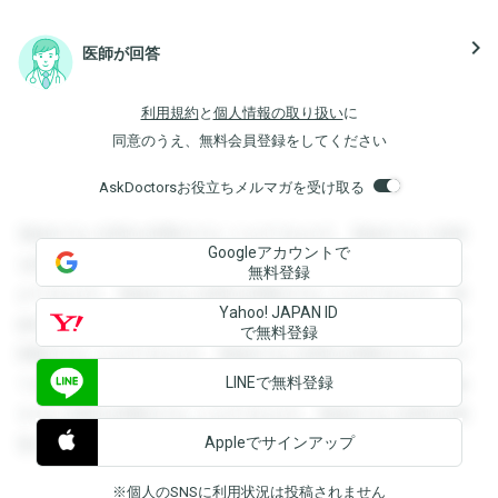
navigate_next
医師が回答
利用規約
と
個人情報の取り扱い
に
同意のうえ、無料会員登録をしてください
AskDoctorsお役立ちメルマガを受け取る
登録すると回答を閲覧することができます。登録すると回答
Googleアカウントで
を閲覧することができます。登録すると回答を閲覧すること
無料登録
ができます。登録すると回答を閲覧することができます。登
Yahoo! JAPAN ID
録すると回答を閲覧することができます。登録すると回答を
で無料登録
閲覧することができます。登録すると回答を閲覧することが
LINEで無料登録
できます。登録すると回答を閲覧することができます。登録
すると回答を閲覧することができます。登録すると回答を閲
Appleでサインアップ
覧することができます。
※個人のSNSに利用状況は投稿されません