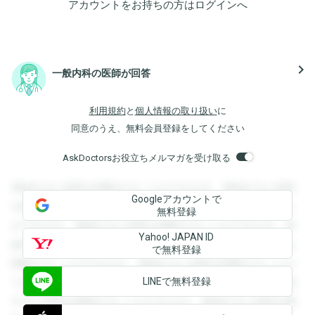
アカウントをお持ちの方は
ログイン
へ
navigate_next
一般内科の医師が回答
利用規約
と
個人情報の取り扱い
に
同意のうえ、無料会員登録をしてください
AskDoctorsお役立ちメルマガを受け取る
登録すると回答を閲覧することができます。登録すると回答
Googleアカウントで
を閲覧することができます。登録すると回答を閲覧すること
無料登録
ができます。登録すると回答を閲覧することができます。登
Yahoo! JAPAN ID
録すると回答を閲覧することができます。登録すると回答を
で無料登録
閲覧することができます。登録すると回答を閲覧することが
LINEで無料登録
できます。登録すると回答を閲覧することができます。登録
すると回答を閲覧することができます。登録すると回答を閲