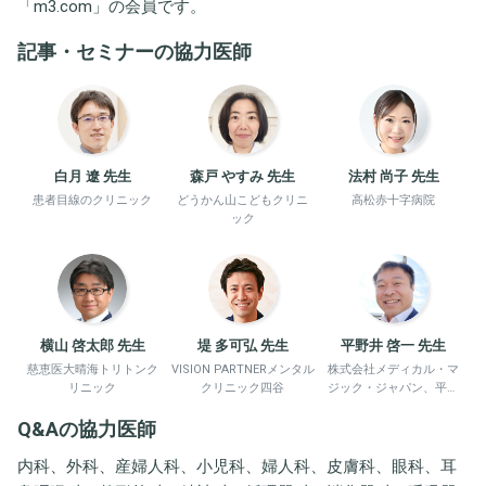
「
m3.com
」の会員です。
記事・セミナーの協力医師
白月 遼 先生
森戸 やすみ 先生
法村 尚子 先生
患者目線のクリニック
どうかん山こどもクリニ
高松赤十字病院
ック
横山 啓太郎 先生
堤 多可弘 先生
平野井 啓一 先生
慈恵医大晴海トリトンク
VISION PARTNERメンタル
株式会社メディカル・マ
リニック
クリニック四谷
ジック・ジャパン、平野
井労働衛生コンサルタン
Q&Aの協力医師
ト事務所
内科、外科、産婦人科、小児科、婦人科、皮膚科、眼科、耳