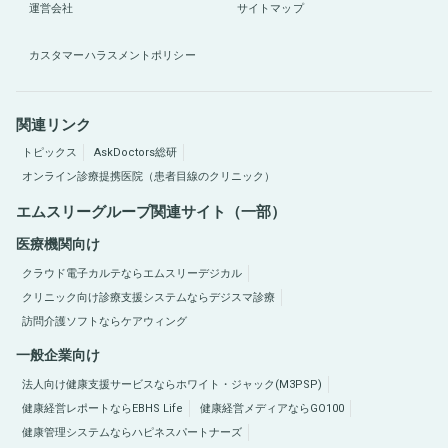
運営会社
サイトマップ
カスタマーハラスメントポリシー
関連リンク
トピックス
AskDoctors総研
オンライン診療提携医院（患者目線のクリニック）
エムスリーグループ関連サイト（一部）
医療機関向け
クラウド電子カルテならエムスリーデジカル
クリニック向け診療支援システムならデジスマ診療
訪問介護ソフトならケアウィング
一般企業向け
法人向け健康支援サービスならホワイト・ジャック(M3PSP)
健康経営レポートならEBHS Life
健康経営メディアならGO100
健康管理システムならハピネスパートナーズ