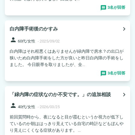
3名が回答
navigate_next
白内障手術後のかすみ
person
60代/女性
-
2025/09/02
白内障はそれ程悪くはありませんが緑内障で房水？の出口が
狭いため白内障手術をした方が良いと昨日白内障の手術をし
ました。 今日眼帯を取りましたが、全...
3名が回答
navigate_next
「緑内障の症状なのか不安です。」の追加相談
person
40代/女性
-
2026/03/25
前回質問時から、夜になると目が霞むというか視力が低下し
ているのか朝ははっきり見えている自宅の時計などもぼんや
り見えにくくなる症状があります。 ...