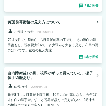
3名が回答
navigate_next
黄斑前幕術後の見え方について
person
70代以上/女性
-
2025/08/14
70才女性で、5年前に右目黄斑前幕の手術し、その際白内障
手術もし、現在視力0.6で、多少歪みと大きく見え、左目の視
力は1.2です。左右の見え方違...
3名が回答
白内障術後1か月、視界がずっと霞んでいる。硝子
navigate_next
体手術歴あり。
person
50代/女性
-
2026/04/05
昨年8月に左目黄斑上膜手術、10月に白内障になり、今年2月
末に白内障手術。ずっと視界が霞んで見えずらい。3月中旬
の検診では何も異常なし。回復して...