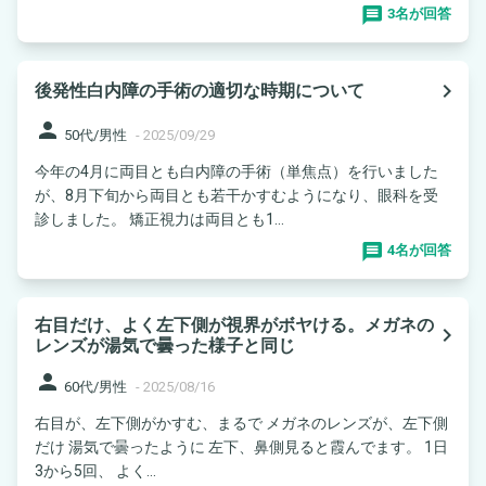
3名が回答
navigate_next
後発性白内障の手術の適切な時期について
person
50代/男性
-
2025/09/29
今年の4月に両目とも白内障の手術（単焦点）を行いました
が、8月下旬から両目とも若干かすむようになり、眼科を受
診しました。 矯正視力は両目とも1...
4名が回答
右目だけ、よく左下側が視界がボヤける。メガネの
navigate_next
レンズが湯気で曇った様子と同じ
person
60代/男性
-
2025/08/16
右目が、左下側がかすむ、まるで メガネのレンズが、左下側
だけ 湯気で曇ったように 左下、鼻側見ると霞んでます。 1日
3から5回、 よく...