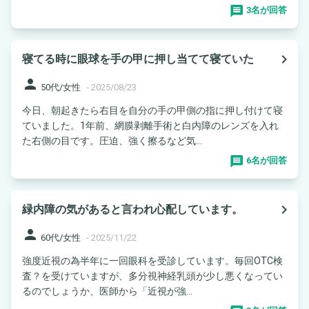
3名が回答
navigate_next
寝てる時に眼球を手の甲に押し当てて寝ていた
person
50代/女性
-
2025/08/23
今日、朝起きたら右目を自分の手の甲側の指に押し付けて寝
ていました。1年前、網膜剥離手術と白内障のレンズを入れ
た右側の目です。圧迫、強く擦るなど気...
6名が回答
navigate_next
緑内障の気があると言われ心配しています。
person
60代/女性
-
2025/11/22
強度近視の為半年に一回眼科を受診しています。毎回OTC検
査？を受けていますが、多分視神経乳頭が少し悪くなってい
るのでしょうか、医師から「近視が強...