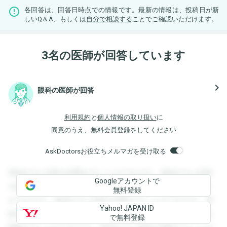
各回答は、回答日時点での情報です。最新の情報は、投稿日が新
しいQ＆A、もしくは
自分で相談する
ことでご確認いただけます。
3名の医師が回答しています
navigate_next
眼科の医師が回答
利用規約
と
個人情報の取り扱い
に
同意のうえ、無料会員登録をしてください
AskDoctorsお役立ちメルマガを受け取る
登録すると回答を閲覧することができます。登録すると回答
Googleアカウントで
を閲覧することができます。登録すると回答を閲覧すること
無料登録
ができます。登録すると回答を閲覧することができます。登
Yahoo! JAPAN ID
録すると回答を閲覧することができます。登録すると回答を
で無料登録