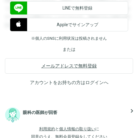
閲覧することができます。登録すると回答を閲覧することが
LINEで無料登録
できます。登録すると回答を閲覧することができます。登録
すると回答を閲覧することができます。登録すると回答を閲
Appleでサインアップ
覧することができます。
※個人のSNSに利用状況は投稿されません
または
メールアドレスで無料登録
アカウントをお持ちの方は
ログイン
へ
navigate_next
眼科の医師が回答
利用規約
と
個人情報の取り扱い
に
同意のうえ、無料会員登録をしてください