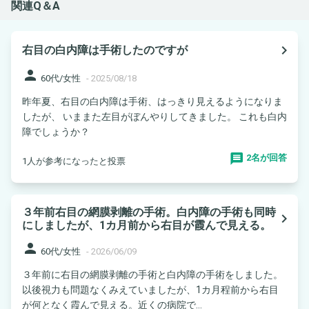
関連Q＆A
navigate_next
右目の白内障は手術したのですが
person
60代/女性
-
2025/08/18
昨年夏、右目の白内障は手術、はっきり見えるようになりま
したが、 いままた左目がぼんやりしてきました。 これも白内
障でしょうか？
2名が回答
1人が参考になったと投票
３年前右目の網膜剥離の手術。白内障の手術も同時
navigate_next
にしましたが、1カ月前から右目が霞んで見える。
person
60代/女性
-
2026/06/09
３年前に右目の網膜剥離の手術と白内障の手術をしました。
以後視力も問題なくみえていましたが、1カ月程前から右目
が何となく霞んで見える。近くの病院で...