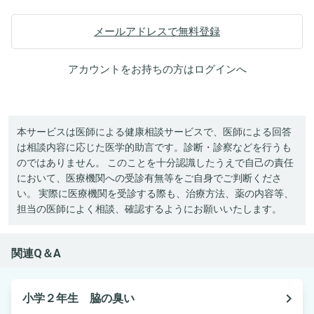
メールアドレスで無料登録
アカウントをお持ちの方は
ログイン
へ
本サービスは医師による健康相談サービスで、医師による回答
は相談内容に応じた医学的助言です。診断・診察などを行うも
のではありません。 このことを十分認識したうえで自己の責任
において、医療機関への受診有無等をご自身でご判断くださ
い。 実際に医療機関を受診する際も、治療方法、薬の内容等、
担当の医師によく相談、確認するようにお願いいたします。
関連Q＆A
navigate_next
小学２年生 脇の臭い