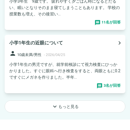
小学3年生 9歳です。 疲れやすく夕ごはん時になるとだる
い、眠いとなりそのまま寝てしまうこともあります。 学校の
授業数も増え、その後習い...
11名が回答
navigate_next
小学1年生の近眼について
person
10歳未満/男性
-
2026/04/25
小学1年生の男児ですが、就学前検診にて視力検査にひっか
かりました。すぐに眼科へ行き検査をすると、両眼ともに0.2
ですぐにメガネを作りました。半年...
3名が回答
keyboard_arrow_down
もっと見る