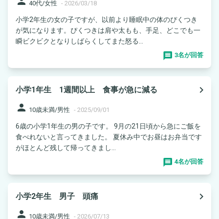
person
40代/女性
-
2026/03/18
小学2年生の女の子ですが、以前より睡眠中の体のぴくつき
が気になります。ぴくつきは肩や太もも、手足、どこでも一
瞬ビクビクとなりしばらくしてまた怒る...
3名が回答
navigate_next
小学1年生 1週間以上 食事が急に減る
person
10歳未満/男性
-
2025/09/01
6歳の小学1年生の男の子です。 9月の21日頃から急にご飯を
食べれないと言ってきました。 夏休み中でお昼はお弁当です
がほとんど残して帰ってきまし...
4名が回答
navigate_next
小学2年生 男子 頭痛
person
10歳未満/男性
-
2026/07/13