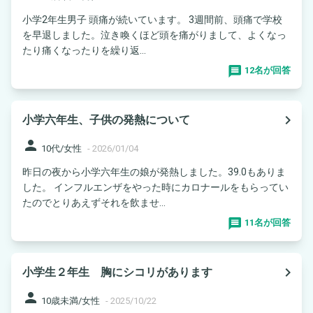
小学2年生男子 頭痛が続いています。 3週間前、頭痛で学校
を早退しました。泣き喚くほど頭を痛がりまして、よくなっ
たり痛くなったりを繰り返...
12名が回答
navigate_next
小学六年生、子供の発熱について
person
10代/女性
-
2026/01/04
昨日の夜から小学六年生の娘が発熱しました。39.0もありま
した。 インフルエンザをやった時にカロナールをもらってい
たのでとりあえずそれを飲ませ...
11名が回答
navigate_next
小学生２年生 胸にシコリがあります
person
10歳未満/女性
-
2025/10/22