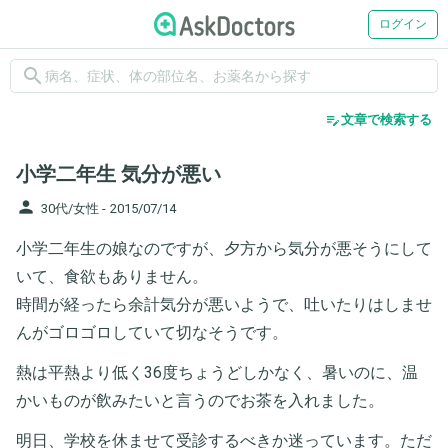
ログイン
search
edit_note
文章で検索する
小学二年生 気分が悪い
person
30代/女性 -
2015/07/14
小学二年生の娘なのですが、夕方から気分が悪そうにして
いて、食欲もありません。
時間が経ったら余計気分が悪いようで、吐いたりはしませ
んがゴロゴロしていて切なそうです。
熱は平熱より低く36度ちょうどしかなく、暑いのに、温
かいものが飲みたいと言うのでお茶を入れました。
明日、学校を休ませて受診するべきか迷っています。ただ