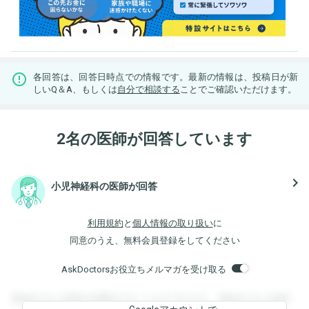
各回答は、回答日時点での情報です。最新の情報は、投稿日が新
しいQ＆A、もしくは
自分で相談する
ことでご確認いただけます。
2名の医師が回答しています
navigate_next
小児神経科の医師が回答
利用規約
と
個人情報の取り扱い
に
同意のうえ、無料会員登録をしてください
AskDoctorsお役立ちメルマガを受け取る
登録すると回答を閲覧することができます。登録すると回答