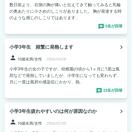
数日前より、右側の胸が痛いと伝えてきて触ってみると乳輪
の奥あたりに小さめのしこりがありました。 胸が発達する時
のような感じのしこりではあります...
5名が回答
navigate_next
小学3年生 頻繁に発熱します
person
10歳未満/女性
-
2026/04/28
小学3年生の女の子ですが、幼稚園の頃から1ヶ月に1度は風
邪などで発熱していましたが、小学生になっても変わらず、
月に一度は風邪や感染症にかかり、熱...
22名が回答
navigate_next
小学3年生疲れやすいのは何が原因なのか
person
10歳未満/女性
-
2026/07/30