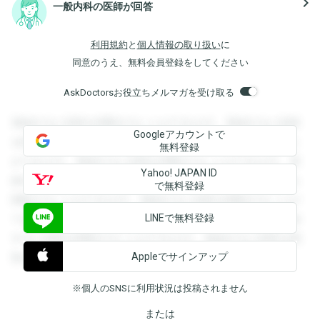
navigate_next
一般内科の医師が回答
利用規約
と
個人情報の取り扱い
に
同意のうえ、無料会員登録をしてください
AskDoctorsお役立ちメルマガを受け取る
登録すると回答を閲覧することができます。登録すると回答
Googleアカウントで
を閲覧することができます。登録すると回答を閲覧すること
無料登録
ができます。登録すると回答を閲覧することができます。登
Yahoo! JAPAN ID
録すると回答を閲覧することができます。登録すると回答を
で無料登録
閲覧することができます。登録すると回答を閲覧することが
LINEで無料登録
できます。登録すると回答を閲覧することができます。登録
すると回答を閲覧することができます。登録すると回答を閲
Appleでサインアップ
覧することができます。
※個人のSNSに利用状況は投稿されません
または