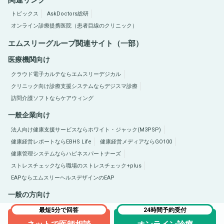
関連リンク
トピックス
AskDoctors総研
オンライン診療提携医院（患者目線のクリニック）
エムスリーグループ関連サイト（一部）
医療機関向け
クラウド電子カルテならエムスリーデジカル
クリニック向け診療支援システムならデジスマ診療
訪問介護ソフトならケアウィング
一般企業向け
法人向け健康支援サービスならホワイト・ジャック(M3PSP)
健康経営レポートならEBHS Life
健康経営メディアならGO100
健康管理システムならハピネスパートナーズ
ストレスチェックなら職場のストレスチェック+plus
EAPならエムスリーヘルスデザインのEAP
一般の方向け
医療総合サイトQLife（キューライフ）
肥満症総合サイトならひまんラボ
最短5分で回答
24時間予約受付