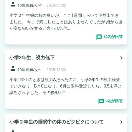
person
10歳未満/女性
-
2025/09/02
小学２年生娘の脇の臭いが、ここ1週間くらいで突然出てき
ました。 今まで気にしたことはありませんでしたが 娘から脇
が変な匂いがすると言われ気付...
12名が回答
navigate_next
小学2年生、視力低下
person
10歳未満/女性
-
2025/12/03
小学1年生のときは視力Aだったのに、小学2年生の視力検査
でいきなり、BとCになり、6月に眼科受診したら、0.5未満と
診断されました。その後9月に...
2名が回答
navigate_next
小学２年生の睡眠中の体のピクピクについて