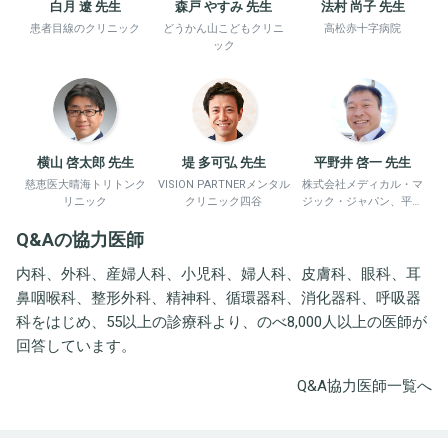
白月 遼 先生
森戸 やすみ 先生
法村 尚子 先生
患者目線のクリニック
どうかん山こどもクリニ
高松赤十字病院
ック
横山 啓太郎 先生
堤 多可弘 先生
平野井 啓一 先生
慈恵医大晴海トリトンク
VISION PARTNERメンタル
株式会社メディカル・マ
リニック
クリニック四谷
ジック・ジャパン、平野
井労働衛生コンサルタン
Q&Aの協力医師
ト事務所
内科、外科、産婦人科、小児科、婦人科、皮膚科、眼科、耳
鼻咽喉科、整形外科、精神科、循環器科、消化器科、呼吸器
科をはじめ、55以上の診療科より、のべ8,000人以上の医師が
回答しています。
Q&A協力医師一覧へ