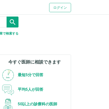
ログイン
search
章で検索する
今すぐ医師に相談できます
最短5分で回答
平均5人が回答
50以上の診療科の医師