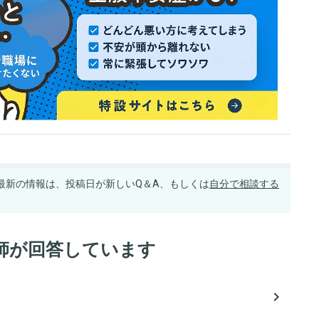
最新の情報は、投稿日が新しいQ＆A、もしくは
自分で相談する
師が回答しています
navigate_next