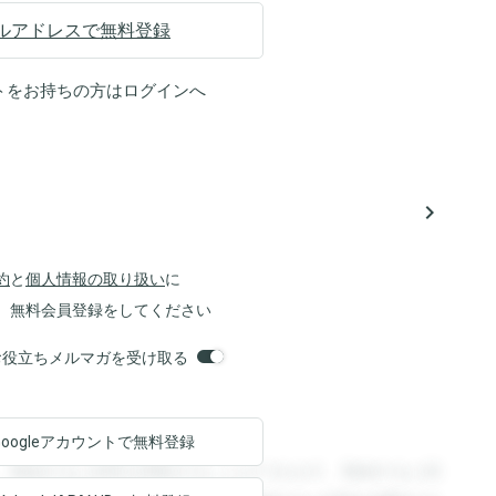
ルアドレスで無料登録
トをお持ちの方は
ログイン
へ
navigate_next
約
と
個人情報の取り扱い
に
、無料会員登録をしてください
orsお役立ちメルマガを受け取る
Googleアカウントで
無料登録
。登録すると回答を閲覧することができます。登録すると回