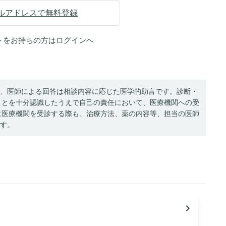
ルアドレスで無料登録
トをお持ちの方は
ログイン
へ
、医師による回答は相談内容に応じた医学的助言です。診断・
ことを十分認識したうえで自己の責任において、医療機関への受
に医療機関を受診する際も、治療方法、薬の内容等、担当の医師
す。
navigate_next