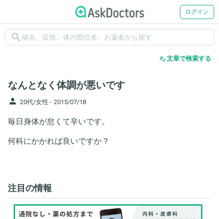
ログイン
search
edit_note
文章で検索する
なんとなく体調が悪いです
person
20代/女性 -
2015/07/18
毎日身体が怠くて辛いです。
何科にかかれば良いですか？
注目の情報