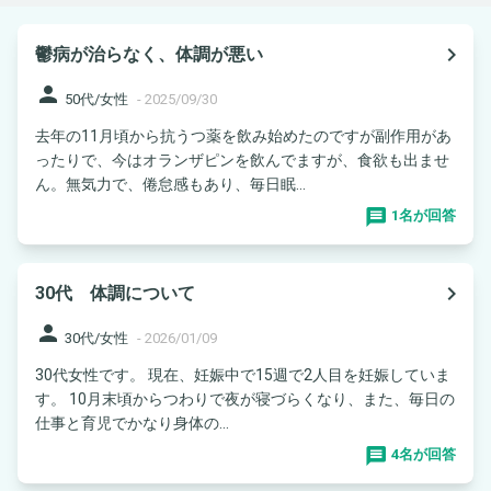
navigate_next
鬱病が治らなく、体調が悪い
person
50代/女性
-
2025/09/30
去年の11月頃から抗うつ薬を飲み始めたのですが副作用があ
ったりで、今はオランザピンを飲んでますが、食欲も出ませ
ん。無気力で、倦怠感もあり、毎日眠...
1名が回答
navigate_next
30代 体調について
person
30代/女性
-
2026/01/09
30代女性です。 現在、妊娠中で15週で2人目を妊娠していま
す。 10月末頃からつわりで夜が寝づらくなり、また、毎日の
仕事と育児でかなり身体の...
4名が回答