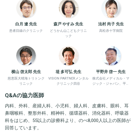
白月 遼 先生
森戸 やすみ 先生
法村 尚子 先生
患者目線のクリニック
どうかん山こどもクリニ
高松赤十字病院
ック
横山 啓太郎 先生
堤 多可弘 先生
平野井 啓一 先生
慈恵医大晴海トリトンク
VISION PARTNERメンタル
株式会社メディカル・マ
リニック
クリニック四谷
ジック・ジャパン、平野
井労働衛生コンサルタン
Q&Aの協力医師
ト事務所
内科、外科、産婦人科、小児科、婦人科、皮膚科、眼科、耳
鼻咽喉科、整形外科、精神科、循環器科、消化器科、呼吸器
科をはじめ、55以上の診療科より、のべ8,000人以上の医師が
回答しています。