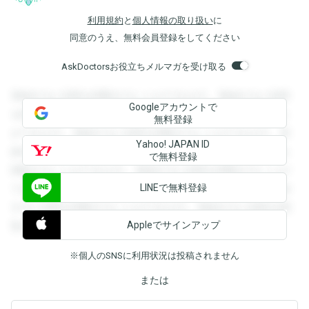
利用規約
と
個人情報の取り扱い
に
同意のうえ、無料会員登録をしてください
AskDoctorsお役立ちメルマガを受け取る
登録すると回答を閲覧することができます。登録すると回答
Googleアカウントで
を閲覧することができます。登録すると回答を閲覧すること
無料登録
ができます。登録すると回答を閲覧することができます。登
Yahoo! JAPAN ID
録すると回答を閲覧することができます。登録すると回答を
で無料登録
閲覧することができます。登録すると回答を閲覧することが
LINEで無料登録
できます。登録すると回答を閲覧することができます。登録
すると回答を閲覧することができます。登録すると回答を閲
Appleでサインアップ
覧することができます。
※個人のSNSに利用状況は投稿されません
または