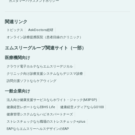
カスタマーハラスメントポリシー
関連リンク
トピックス
AskDoctors総研
オンライン診療提携医院（患者目線のクリニック）
エムスリーグループ関連サイト（一部）
医療機関向け
クラウド電子カルテならエムスリーデジカル
クリニック向け診療支援システムならデジスマ診療
訪問介護ソフトならケアウィング
一般企業向け
法人向け健康支援サービスならホワイト・ジャック(M3PSP)
健康経営レポートならEBHS Life
健康経営メディアならGO100
健康管理システムならハピネスパートナーズ
ストレスチェックなら職場のストレスチェック+plus
EAPならエムスリーヘルスデザインのEAP