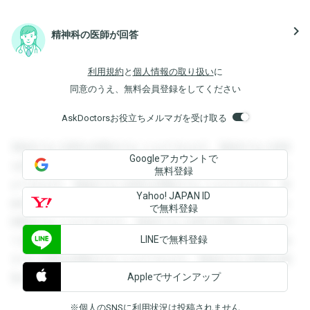
navigate_next
精神科の医師が回答
利用規約
と
個人情報の取り扱い
に
同意のうえ、無料会員登録をしてください
AskDoctorsお役立ちメルマガを受け取る
登録すると回答を閲覧することができます。登録すると回答
Googleアカウントで
を閲覧することができます。登録すると回答を閲覧すること
無料登録
ができます。登録すると回答を閲覧することができます。登
Yahoo! JAPAN ID
録すると回答を閲覧することができます。登録すると回答を
で無料登録
閲覧することができます。登録すると回答を閲覧することが
LINEで無料登録
できます。登録すると回答を閲覧することができます。登録
すると回答を閲覧することができます。登録すると回答を閲
Appleでサインアップ
覧することができます。
※個人のSNSに利用状況は投稿されません