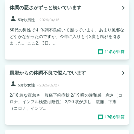
navigate_next
体調の悪さがずっと続いています
person
50代/男性
-
2026/04/15
50代の男性です 体調不良続いて困っています。あまり風邪な
ど引かなかったのですが、今年に入りもう2度も風邪を引き
ました。 ここ2、3日、...
11名が回答
navigate_next
風邪からの体調不良で悩んでいます
person
50代/女性
-
2026/02/27
2/18 急な夜怠さ 腹痛下痢症状 2/19 喉の違和感 怠さ（コ
ロナ、インフル検査は陰性） 2/20 咳が少し 腹痛、下痢
（コロナ、インフ...
17名が回答