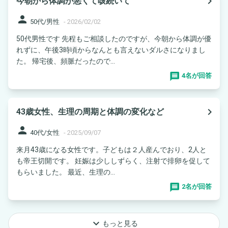
navigate_next
今朝から体調が悪くて咳続いて
person
50代/男性
-
2026/02/02
50代男性です 先程もご相談したのですが、今朝から体調が優
れずに、午後3時頃からなんとも言えないダルさになりまし
た。 帰宅後、頻脈だったので...
4名が回答
navigate_next
43歳女性、生理の周期と体調の変化など
person
40代/女性
-
2025/09/07
来月43歳になる女性です。子どもは２人産んでおり、2人と
も帝王切開です。 妊娠は少ししずらく、注射で排卵を促して
もらいました。 最近、生理の...
2名が回答
keyboard_arrow_down
もっと見る