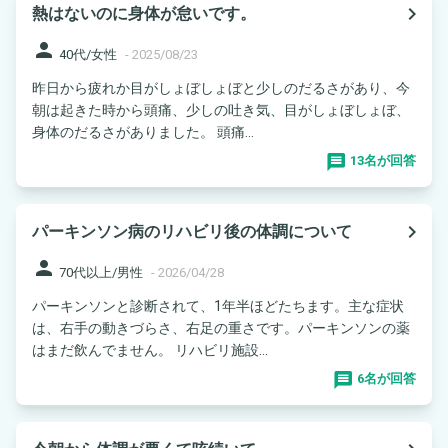
navigate_next
熱はないのに身体が怠いです。
person
40代/女性
-
2025/08/23
昨日から疲れか目がしょぼしょぼと少しのだるさがあり、今
朝は起きた時から頭痛、少しの吐き気、目がしょぼしょぼ、
身体のだるさがありました。 頭痛...
13名が回答
navigate_next
パーキンソン病のリハビリ後の体調について
person
70代以上/男性
-
2026/04/28
パーキンソンと診断されて、1年半ほどたちます。主な症状
は、右手の動きづらさ、右足の重さです。パーキンソンの薬
はまだ飲んでません。 リハビリ施設...
6名が回答