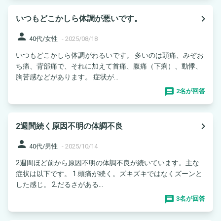
navigate_next
いつもどこかしら体調が悪いです。
person
40代/女性
-
2025/08/18
いつもどこかしら体調がわるいです。 多いのは頭痛、みぞお
ち痛、背部痛で、それに加えて首痛、腹痛（下痢）、動悸、
胸苦感などがあります。 症状が...
2名が回答
navigate_next
2週間続く原因不明の体調不良
person
40代/男性
-
2025/10/14
2週間ほど前から原因不明の体調不良が続いています。主な
症状は以下です。 1.頭痛が続く。ズキズキではなくズーンと
した感じ。 2.だるさがある...
3名が回答