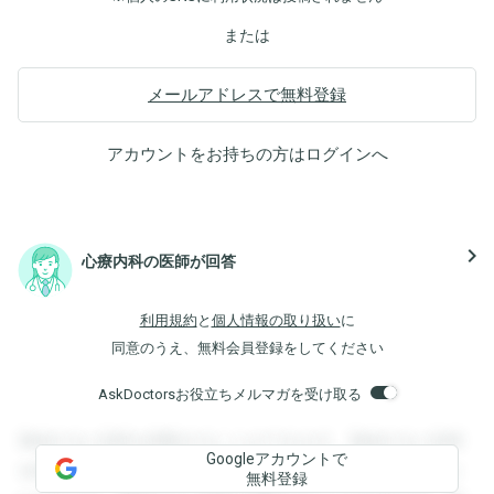
または
メールアドレスで無料登録
アカウントをお持ちの方は
ログイン
へ
navigate_next
心療内科の医師が回答
利用規約
と
個人情報の取り扱い
に
同意のうえ、無料会員登録をしてください
AskDoctorsお役立ちメルマガを受け取る
登録すると回答を閲覧することができます。登録すると回答
Googleアカウントで
を閲覧することができます。登録すると回答を閲覧すること
無料登録