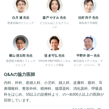
白月 遼 先生
森戸 やすみ 先生
法村 尚子 先生
患者目線のクリニック
どうかん山こどもクリニ
高松赤十字病院
ック
横山 啓太郎 先生
堤 多可弘 先生
平野井 啓一 先生
慈恵医大晴海トリトンク
VISION PARTNERメンタル
株式会社メディカル・マ
リニック
クリニック四谷
ジック・ジャパン、平野
井労働衛生コンサルタン
Q&Aの協力医師
ト事務所
内科、外科、産婦人科、小児科、婦人科、皮膚科、眼科、耳
鼻咽喉科、整形外科、精神科、循環器科、消化器科、呼吸器
科をはじめ、55以上の診療科より、のべ8,000人以上の医師が
回答しています。