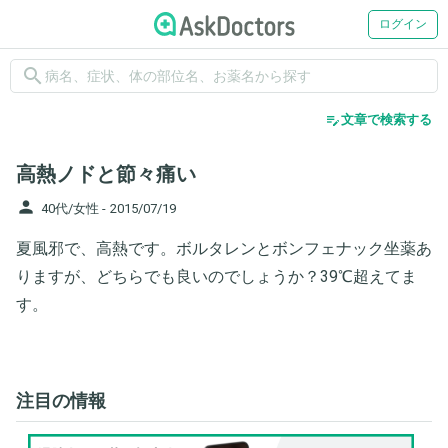
ログイン
search
edit_note
文章で検索する
高熱ノドと節々痛い
person
40代/女性 -
2015/07/19
夏風邪で、高熱です。ボルタレンとボンフェナック坐薬あ
りますが、どちらでも良いのでしょうか？39℃超えてま
す。
注目の情報