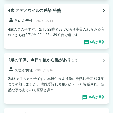
navigate_next
4歳 アデノウイルス感染 発熱
person
乳幼児/男性
-
2026/02/14
4歳の男の子です。 2/10 22時頃38.5℃あり座薬入れる 座薬入
れてからは37℃台 2/11 38～39℃台で過ごす ...
5名が回答
navigate_next
2歳の子供、今日午後から熱があります
person
乳幼児/男性
-
2025/08/16
2歳3ヶ月の男の子です。本日午後より急に発熱し最高39.3度
まで発熱しました。 病院受診し夏風邪だろうと診断され、高
熱な事もあるので座薬と鼻水...
15名が回答