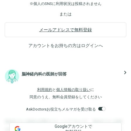
※個人のSNSに利用状況は投稿されません
または
メールアドレスで無料登録
アカウントをお持ちの方は
ログイン
へ
navigate_next
脳神経内科の医師が回答
利用規約
と
個人情報の取り扱い
に
同意のうえ、無料会員登録をしてください
AskDoctorsお役立ちメルマガを受け取る
登録すると回答を閲覧することができます。登録すると回答
Googleアカウントで
を閲覧することができます。登録すると回答を閲覧すること