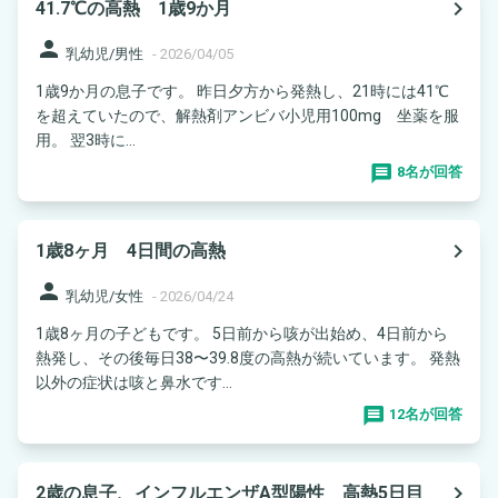
navigate_next
41.7℃の高熱 1歳9か月
person
乳幼児/男性
-
2026/04/05
1歳9か月の息子です。 昨日夕方から発熱し、21時には41℃
を超えていたので、解熱剤アンビバ小児用100mg 坐薬を服
用。 翌3時に...
8名が回答
navigate_next
1歳8ヶ月 4日間の高熱
person
乳幼児/女性
-
2026/04/24
1歳8ヶ月の子どもです。 5日前から咳が出始め、4日前から
熱発し、その後毎日38〜39.8度の高熱が続いています。 発熱
以外の症状は咳と鼻水です...
12名が回答
navigate_next
2歳の息子、インフルエンザA型陽性 高熱5日目