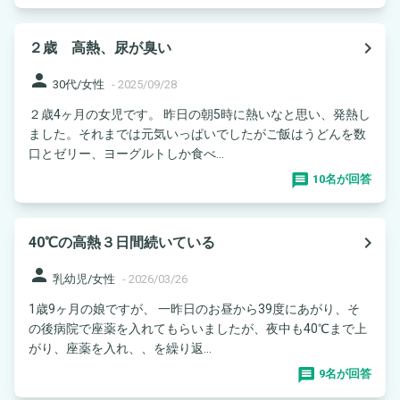
navigate_next
２歳 高熱、尿が臭い
person
30代/女性
-
2025/09/28
２歳4ヶ月の女児です。 昨日の朝5時に熱いなと思い、発熱し
ました。それまでは元気いっぱいでしたがご飯はうどんを数
口とゼリー、ヨーグルトしか食べ...
10名が回答
navigate_next
40℃の高熱３日間続いている
person
乳幼児/女性
-
2026/03/26
1歳9ヶ月の娘ですが、 一昨日のお昼から39度にあがり、そ
の後病院で座薬を入れてもらいましたが、夜中も40℃まで上
がり、座薬を入れ、、を繰り返...
9名が回答