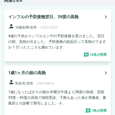
関連Q＆A
navigate_next
インフルの予防接種翌日、39度の高熱
person
10歳未満/女性
-
2025/10/23
4歳の子供がインフルエンザの予防接種を受けました。 翌日
の朝、高熱が出ました。 予防接種の副反応って高熱がでます
か？ 打ったところも腫れています...
10名が回答
navigate_next
1歳1ヶ月の娘の高熱
person
乳幼児/女性
-
2025/08/24
1歳になったばかりの娘が木曜日午後より38度の熱発。翌朝
39度～40度の高熱で病院受診。下痢もあった為か胃腸炎、夏
風邪との診断で帰宅しました。そ...
7名が回答