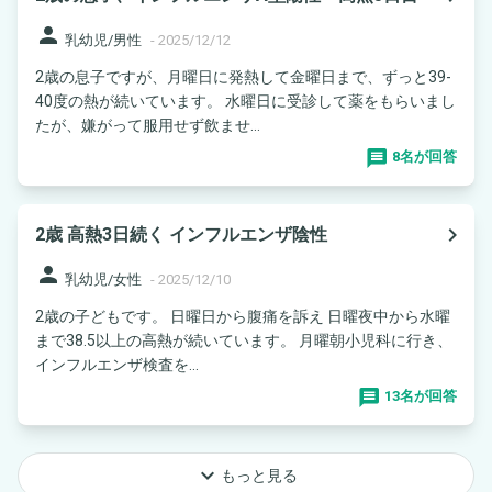
person
乳幼児/男性
-
2025/12/12
2歳の息子ですが、月曜日に発熱して金曜日まで、ずっと39-
40度の熱が続いています。 水曜日に受診して薬をもらいまし
たが、嫌がって服用せず飲ませ...
8名が回答
navigate_next
2歳 高熱3日続く インフルエンザ陰性
person
乳幼児/女性
-
2025/12/10
2歳の子どもです。 日曜日から腹痛を訴え 日曜夜中から水曜
まで38.5以上の高熱が続いています。 月曜朝小児科に行き、
インフルエンザ検査を...
13名が回答
keyboard_arrow_down
もっと見る