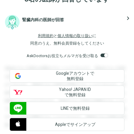
navigate_next
腎臓内科の医師が回答
利用規約
と
個人情報の取り扱い
に
同意のうえ、無料会員登録をしてください
AskDoctorsお役立ちメルマガを受け取る
登録すると回答を閲覧することができます。登録すると回答
Googleアカウントで
を閲覧することができます。登録すると回答を閲覧すること
無料登録
ができます。登録すると回答を閲覧することができます。登
Yahoo! JAPAN ID
録すると回答を閲覧することができます。登録すると回答を
で無料登録
閲覧することができます。登録すると回答を閲覧することが
LINEで無料登録
できます。登録すると回答を閲覧することができます。登録
すると回答を閲覧することができます。登録すると回答を閲
Appleでサインアップ
覧することができます。