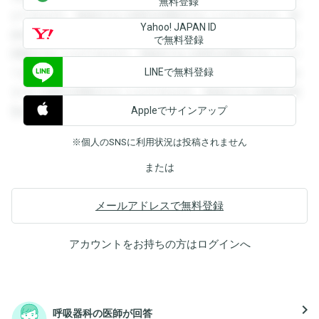
無料登録
ができます。登録すると回答を閲覧することができます。登
Yahoo! JAPAN ID
録すると回答を閲覧することができます。登録すると回答を
で無料登録
閲覧することができます。登録すると回答を閲覧することが
LINEで無料登録
できます。登録すると回答を閲覧することができます。登録
すると回答を閲覧することができます。登録すると回答を閲
Appleでサインアップ
覧することができます。
※個人のSNSに利用状況は投稿されません
または
メールアドレスで無料登録
アカウントをお持ちの方は
ログイン
へ
navigate_next
呼吸器科の医師が回答