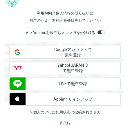
利用規約
と
個人情報の取り扱い
に
同意のうえ、無料会員登録をしてください
AskDoctorsお役立ちメルマガを受け取る
登録すると回答を閲覧することができます。登録すると回答
Googleアカウントで
を閲覧することができます。登録すると回答を閲覧すること
無料登録
ができます。登録すると回答を閲覧することができます。登
Yahoo! JAPAN ID
録すると回答を閲覧することができます。登録すると回答を
で無料登録
閲覧することができます。登録すると回答を閲覧することが
LINEで無料登録
できます。登録すると回答を閲覧することができます。登録
すると回答を閲覧することができます。登録すると回答を閲
Appleでサインアップ
覧することができます。
※個人のSNSに利用状況は投稿されません
または