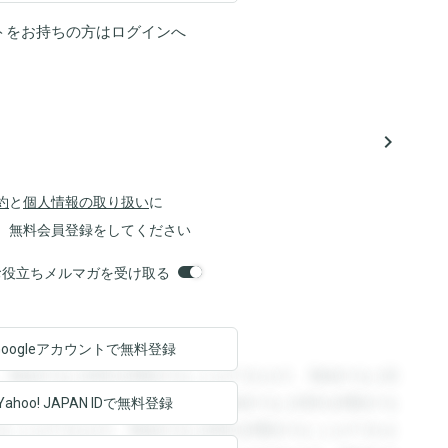
トをお持ちの方は
ログイン
へ
navigate_next
約
と
個人情報の取り扱い
に
、無料会員登録をしてください
orsお役立ちメルマガを受け取る
Googleアカウントで
無料登録
。登録すると回答を閲覧することができます。登録すると回
回答を閲覧することができます。登録すると回答を閲覧する
Yahoo! JAPAN ID
で無料登録
ることができます。登録すると回答を閲覧することができま