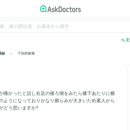
edit_note
文
番組
下肢静脈瘤
が痛かったと話し右足の後ろ側をみたら膝下あたりに横
のようになっておりかなり膨らみが大きいため素人から
がどう思いますか?