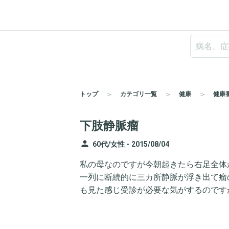
トップ
カテゴリ一覧
健康
健康
下肢静脈瘤
person
60代/女性 -
2015/08/04
私の母なのですが今朝起きたら右足全体
一列に断続的に三カ所静脈が浮き出て瘤
も見た感じ受診が必要な気がするのです