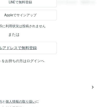
ます。登録すると回答を閲覧することができます。登録する
LINEで無料登録
Appleでサインアップ
NSに利用状況は投稿されません
または
ルアドレスで無料登録
トをお持ちの方は
ログイン
へ
navigate_next
約
と
個人情報の取り扱い
に