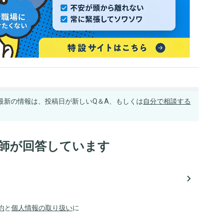
最新の情報は、投稿日が新しいQ＆A、もしくは
自分で相談する
医師が回答しています
navigate_next
約
と
個人情報の取り扱い
に