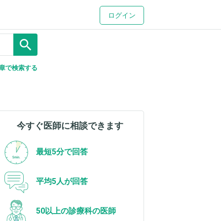
ログイン
search
章で検索する
今すぐ医師に相談できます
最短5分で回答
平均5人が回答
50以上の診療科の医師