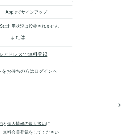
Appleでサインアップ
NSに利用状況は投稿されません
または
ルアドレスで無料登録
トをお持ちの方は
ログイン
へ
navigate_next
約
と
個人情報の取り扱い
に
、無料会員登録をしてください