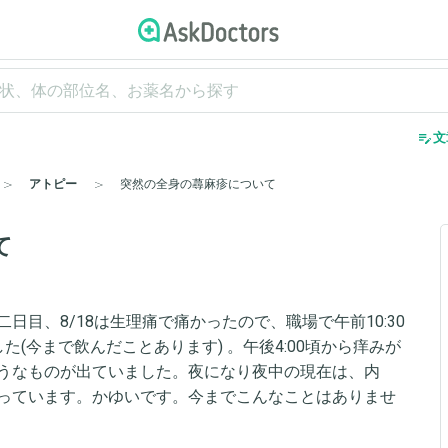
edit_note
文
アトピー
突然の全身の蕁麻疹について
て
目、8/18は生理痛で痛かったので、職場で午前10:30
(今まで飲んだことあります) 。午後4:00頃から痒みが
うなものが出ていました。夜になり夜中の現在は、内
っています。かゆいです。今までこんなことはありませ