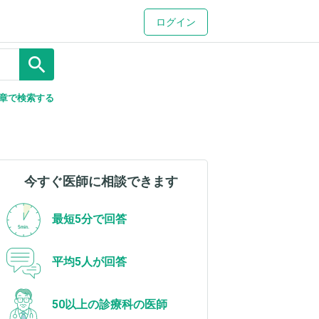
ログイン
search
章で検索する
今すぐ医師に相談できます
最短5分で回答
平均5人が回答
50以上の診療科の医師