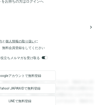
トをお持ちの方は
ログイン
へ
navigate_next
約
と
個人情報の取り扱い
に
、無料会員登録をしてください
orsお役立ちメルマガを受け取る
Googleアカウントで
無料登録
。登録すると回答を閲覧することができます。登録すると回
回答を閲覧することができます。登録すると回答を閲覧する
Yahoo! JAPAN ID
で無料登録
ることができます。登録すると回答を閲覧することができま
ます。登録すると回答を閲覧することができます。登録する
LINEで無料登録