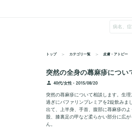
トップ
カテゴリ一覧
皮膚・アトピー
突然の全身の蕁麻疹につい
person
40代/女性 -
2015/08/20
突然の蕁麻疹について相談します。生理二日
過ぎにバファリンプレミアを2錠飲みました
出て、上半身、手首、腹部に蕁麻疹のよ
股、膝裏足の甲など柔らかい部分に広が
ん。