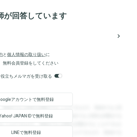
師が回答しています
navigate_next
約
と
個人情報の取り扱い
に
、無料会員登録をしてください
orsお役立ちメルマガを受け取る
Googleアカウントで
無料登録
。登録すると回答を閲覧することができます。登録すると回
回答を閲覧することができます。登録すると回答を閲覧する
Yahoo! JAPAN ID
で無料登録
ることができます。登録すると回答を閲覧することができま
ます。登録すると回答を閲覧することができます。登録する
LINEで無料登録