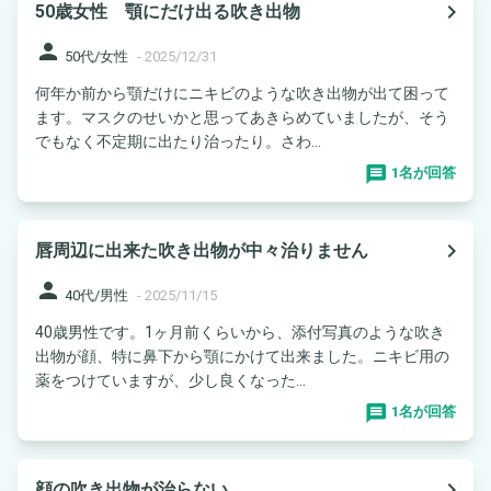
navigate_next
50歳女性 顎にだけ出る吹き出物
person
50代/女性
-
2025/12/31
何年か前から顎だけにニキビのような吹き出物が出て困って
ます。マスクのせいかと思ってあきらめていましたが、そう
でもなく不定期に出たり治ったり。さわ...
1名が回答
navigate_next
唇周辺に出来た吹き出物が中々治りません
person
40代/男性
-
2025/11/15
40歳男性です。1ヶ月前くらいから、添付写真のような吹き
出物が顔、特に鼻下から顎にかけて出来ました。ニキビ用の
薬をつけていますが、少し良くなった...
1名が回答
navigate_next
顔の吹き出物が治らない