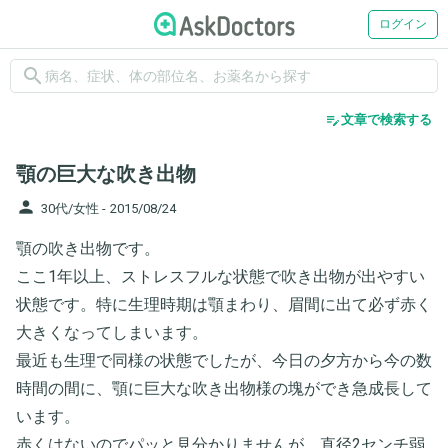
ログイン
search
edit_note
文章で検索する
顎の巨大な吹き出物
person
30代/女性 -
2015/08/24
顎の吹き出物です。
ここ1年以上、ストレスフルな状態で吹き出物が出やすい
状態です。特に生理時期は顎まわり、眉間に出て必ず赤く
大きくなってしまいます。
最近も生理で同様の状態でしたが、今日の夕方から今の数
時間の間に、顎に巨大な吹き出物様の塊ができ急成長して
います。
赤くはないのでパッと見分かりませんが、直径2センチ弱