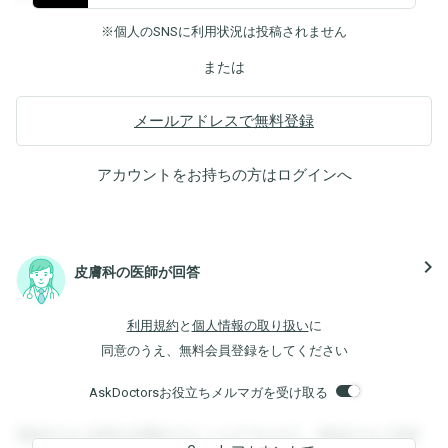
※個人のSNSに利用状況は投稿されません
または
メールアドレスで無料登録
アカウントをお持ちの方は
ログイン
へ
navigate_next
皮膚科の医師が回答
利用規約
と
個人情報の取り扱い
に
同意のうえ、無料会員登録をしてください
AskDoctorsお役立ちメルマガを受け取る
登録すると回答を閲覧することができます。登録すると回答