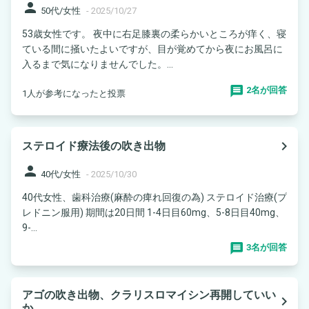
person
50代/女性
-
2025/10/27
53歳女性です。 夜中に右足膝裏の柔らかいところが痒く、寝
ている間に掻いたよいですが、目が覚めてから夜にお風呂に
入るまで気になりませんでした。...
2名が回答
1人が参考になったと投票
navigate_next
ステロイド療法後の吹き出物
person
40代/女性
-
2025/10/30
40代女性、歯科治療(麻酔の痺れ回復の為) ステロイド治療(プ
レドニン服用) 期間は20日間 1-4日目60mg、5-8日目40mg、
9-...
3名が回答
アゴの吹き出物、クラリスロマイシン再開していい
navigate_next
か