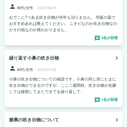
person
40代/女性
-
2026/06/23
おでこに1つある吹き出物が何年も治りません。 市販の薬で
おすすめあれば教えてください。 ニキビなのか吹き出物なの
かその他なのか模わかりません...
3名が回答
navigate_next
繰り返す小鼻の吹き出物
person
40代/女性
-
2026/01/06
小鼻の吹き出物についての相談です。小鼻の同じ所にたまに
吹き出物ができるのですが、ここ二週間程、吹き出物が化膿
しては破裂してまたできてを繰り返して...
1名が回答
navigate_next
膝裏の吹き出物について