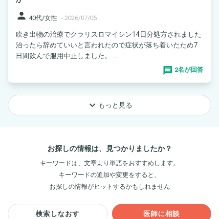
person
40代/女性
-
2026/07/05
吹き出物の治療でクラリスロマイシン14日分処方されました
治ったら辞めていいと言われたので症状が落ち着いたため7
日間飲んで服用中止しました。 ...
2名が回答
keyboard_arrow_down
もっと見る
お探しの情報は、見つかりましたか？
キーワードは、文章より単語をおすすめします。
キーワードの追加や変更をすると、
お探しの情報がヒットするかもしれません
検索しなおす
医師に相談