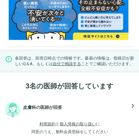
各回答は、回答日時点での情報です。最新の情報は、投稿日が新
しいQ＆A、もしくは
自分で相談する
ことでご確認いただけます。
3名の医師が回答しています
navigate_next
皮膚科の医師が回答
利用規約
と
個人情報の取り扱い
に
同意のうえ、無料会員登録をしてください