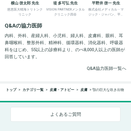
横山 啓太郎 先生
堤 多可弘 先生
平野井 啓一 先生
慈恵医大晴海トリトンク
VISION PARTNERメンタル
株式会社メディカル・マ
リニック
クリニック四谷
ジック・ジャパン、平野
井労働衛生コンサルタン
Q&Aの協力医師
ト事務所
内科、外科、産婦人科、小児科、婦人科、皮膚科、眼科、耳
鼻咽喉科、整形外科、精神科、循環器科、消化器科、呼吸器
科をはじめ、55以上の診療科より、のべ8,000人以上の医師が
回答しています。
Q&A協力医師一覧へ
トップ
カテゴリ一覧
皮膚・アトピー
皮膚
顎の巨大な吹き出物
よくあるご質問