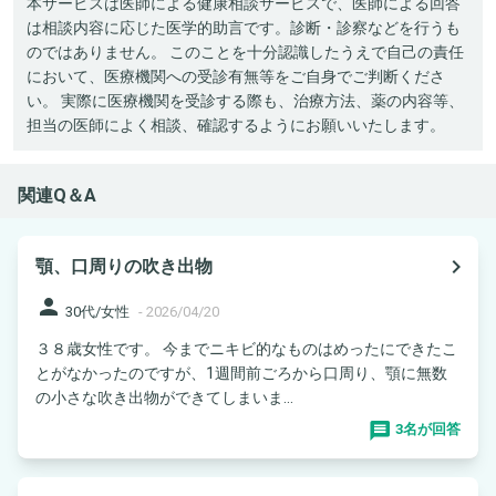
本サービスは医師による健康相談サービスで、医師による回答
は相談内容に応じた医学的助言です。診断・診察などを行うも
のではありません。 このことを十分認識したうえで自己の責任
において、医療機関への受診有無等をご自身でご判断くださ
い。 実際に医療機関を受診する際も、治療方法、薬の内容等、
担当の医師によく相談、確認するようにお願いいたします。
関連Q＆A
navigate_next
顎、口周りの吹き出物
person
30代/女性
-
2026/04/20
３８歳女性です。 今までニキビ的なものはめったにできたこ
とがなかったのですが、1週間前ごろから口周り、顎に無数
の小さな吹き出物ができてしまいま...
3名が回答