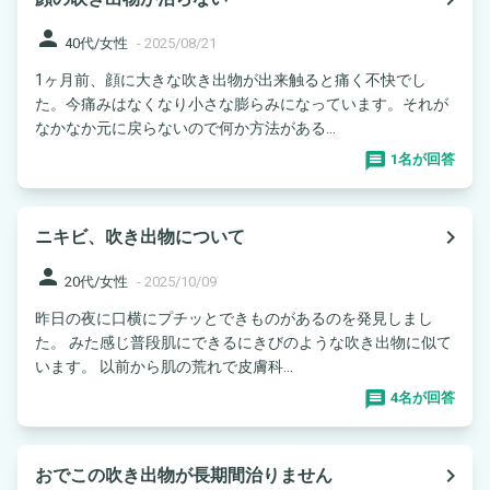
person
40代/女性
-
2025/08/21
1ヶ月前、顔に大きな吹き出物が出来触ると痛く不快でし
た。今痛みはなくなり小さな膨らみになっています。それが
なかなか元に戻らないので何か方法がある...
1名が回答
navigate_next
ニキビ、吹き出物について
person
20代/女性
-
2025/10/09
昨日の夜に口横にプチッとできものがあるのを発見しまし
た。 みた感じ普段肌にできるにきびのような吹き出物に似て
います。 以前から肌の荒れで皮膚科...
4名が回答
navigate_next
おでこの吹き出物が長期間治りません