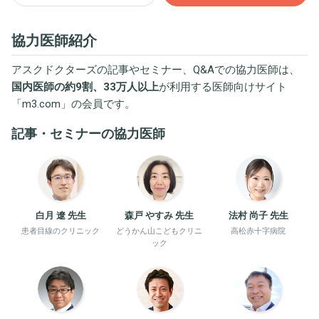
協力医師紹介
アスクドクターズの記事やセミナー、Q&Aでの協力医師は、
国内医師の約9割、33万人以上
が利用する医師向けサイト
「
m3.com
」の会員です。
記事・セミナーの協力医師
白月 遼 先生
森戸 やすみ 先生
法村 尚子 先生
患者目線のクリニック
どうかん山こどもクリニ
高松赤十字病院
ック