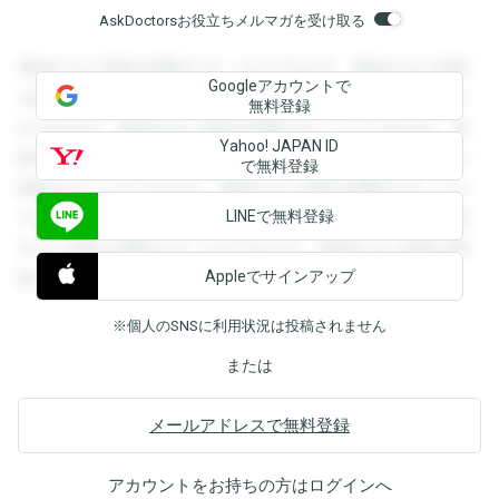
AskDoctorsお役立ちメルマガを受け取る
登録すると回答を閲覧することができます。登録すると回答
Googleアカウントで
を閲覧することができます。登録すると回答を閲覧すること
無料登録
ができます。登録すると回答を閲覧することができます。登
Yahoo! JAPAN ID
録すると回答を閲覧することができます。登録すると回答を
で無料登録
閲覧することができます。登録すると回答を閲覧することが
LINEで無料登録
できます。登録すると回答を閲覧することができます。登録
すると回答を閲覧することができます。登録すると回答を閲
Appleでサインアップ
覧することができます。
※個人のSNSに利用状況は投稿されません
または
メールアドレスで無料登録
アカウントをお持ちの方は
ログイン
へ