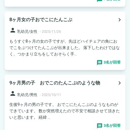
navigate_next
8ヶ月女の子おでこにたんこぶ
person
乳幼児/女性
-
2025/11/26
もうすぐ8ヶ月の女の子ですが、先ほどハイチェアの角にお
でこをぶつけてたんこぶが出来ました。 落下したわけではな
く、つかまり立ちをしておそらく手...
3名が回答
navigate_next
9ヶ月男の子 おでこのたんこぶのような物
person
乳幼児/男性
-
2025/10/11
生後9ヶ月の男の子です。 おでこにたんこぶのようなものが
できています。 数が突然増えたので不安で相談させて頂きた
いと思います。 経緯 ...
3名が回答