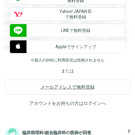
無料登録
ができます。登録すると回答を閲覧することができます。登
Yahoo! JAPAN ID
録すると回答を閲覧することができます。登録すると回答を
で無料登録
閲覧することができます。登録すると回答を閲覧することが
LINEで無料登録
できます。登録すると回答を閲覧することができます。登録
すると回答を閲覧することができます。登録すると回答を閲
Appleでサインアップ
覧することができます。
※個人のSNSに利用状況は投稿されません
または
メールアドレスで無料登録
アカウントをお持ちの方は
ログイン
へ
navigate_next
臨床病理科/総合臨床科の医師が回答