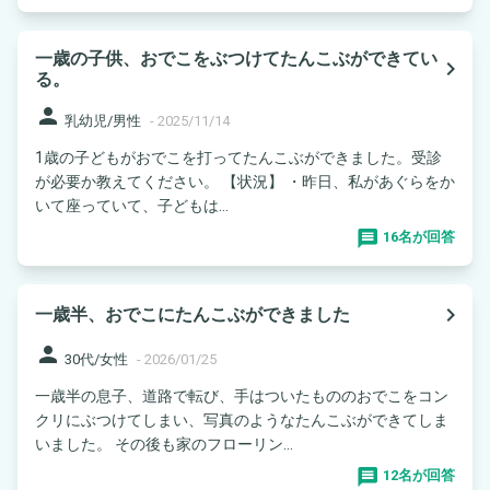
一歳の子供、おでこをぶつけてたんこぶができてい
navigate_next
る。
person
乳幼児/男性
-
2025/11/14
1歳の子どもがおでこを打ってたんこぶができました。受診
が必要か教えてください。 【状況】 ・昨日、私があぐらをか
いて座っていて、子どもは...
16名が回答
navigate_next
一歳半、おでこにたんこぶができました
person
30代/女性
-
2026/01/25
一歳半の息子、道路で転び、手はついたもののおでこをコン
クリにぶつけてしまい、写真のようなたんこぶができてしま
いました。 その後も家のフローリン...
12名が回答