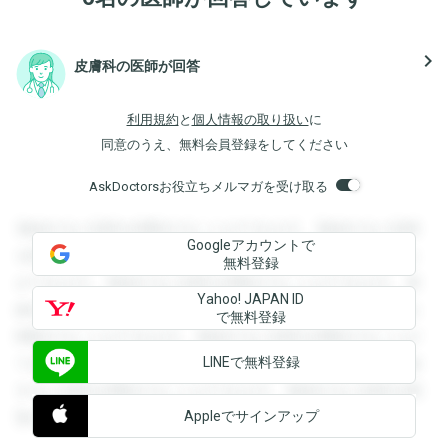
navigate_next
皮膚科の医師が回答
利用規約
と
個人情報の取り扱い
に
同意のうえ、無料会員登録をしてください
AskDoctorsお役立ちメルマガを受け取る
登録すると回答を閲覧することができます。登録すると回答
Googleアカウントで
を閲覧することができます。登録すると回答を閲覧すること
無料登録
ができます。登録すると回答を閲覧することができます。登
Yahoo! JAPAN ID
録すると回答を閲覧することができます。登録すると回答を
で無料登録
閲覧することができます。登録すると回答を閲覧することが
LINEで無料登録
できます。登録すると回答を閲覧することができます。登録
すると回答を閲覧することができます。登録すると回答を閲
Appleでサインアップ
覧することができます。