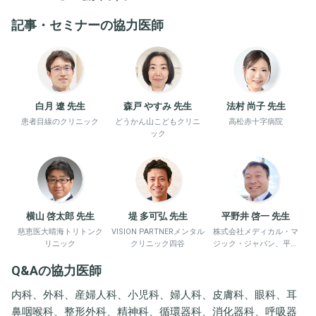
記事・セミナーの協力医師
白月 遼 先生
森戸 やすみ 先生
法村 尚子 先生
患者目線のクリニック
どうかん山こどもクリニ
高松赤十字病院
ック
横山 啓太郎 先生
堤 多可弘 先生
平野井 啓一 先生
慈恵医大晴海トリトンク
VISION PARTNERメンタル
株式会社メディカル・マ
リニック
クリニック四谷
ジック・ジャパン、平野
井労働衛生コンサルタン
Q&Aの協力医師
ト事務所
内科、外科、産婦人科、小児科、婦人科、皮膚科、眼科、耳
鼻咽喉科、整形外科、精神科、循環器科、消化器科、呼吸器