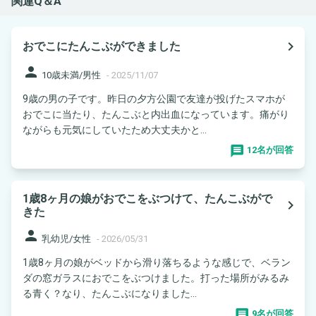
関連Q＆A
navigate_next
おでこにたんこぶができました
person
10歳未満/男性
-
2025/11/07
9歳の男の子です。昨日の夕方公園で友達が投げたスマホが
おでこに当たり、たんこぶと内出血になっています。痛がり
ながらも元気にしていたため大丈夫かと...
12名が回答
1歳8ヶ月の娘がおでこをぶつけて、たんこぶがで
navigate_next
きた
person
乳幼児/女性
-
2026/05/31
1歳8ヶ月の娘がベッドから滑り落ちるような感じで、ベラン
ダの窓ガラスにおでこをぶつけました。打った場所がみるみ
る青く？なり、たんこぶになりました...
9名が回答