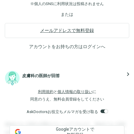
※個人のSNSに利用状況は投稿されません
または
メールアドレスで無料登録
アカウントをお持ちの方は
ログイン
へ
navigate_next
皮膚科の医師が回答
利用規約
と
個人情報の取り扱い
に
同意のうえ、無料会員登録をしてください
AskDoctorsお役立ちメルマガを受け取る
登録すると回答を閲覧することができます。登録すると回答
Googleアカウントで
を閲覧することができます。登録すると回答を閲覧すること