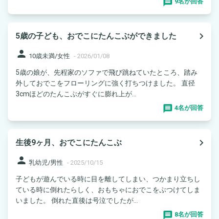
9名が回答
navigate_next
5歳の子ども、おでこにたんこぶができました
person
10歳未満/女性
-
2026/01/08
5歳の娘が、先程家のソファで飛び跳ねていたところ、踏み
外しておでこをフローリングに強く打ちつけました。 直径
3cmほどのたんこぶがすぐに膨れ上が...
4名が回答
navigate_next
生後9ヶ月、おでこにたんこぶ
person
乳幼児/男性
-
2025/10/15
子どもが遊んでいる時に目を離してしまい、つかまり立ちし
ている時に倒れたらしく、おもちゃにおでこをぶつけてしま
いました。 倒れた直後は号泣でしたが...
8名が回答