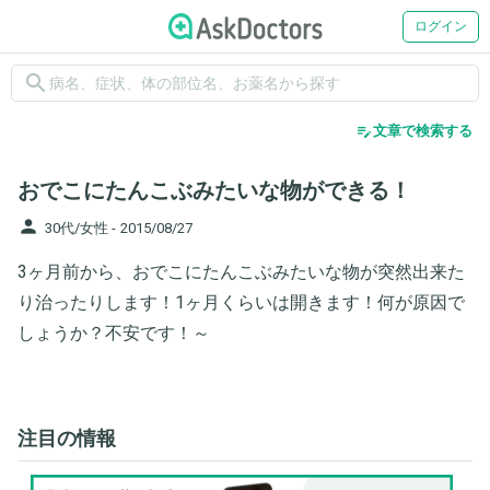
ログイン
search
edit_note
文章で検索する
おでこにたんこぶみたいな物ができる！
person
30代/女性 -
2015/08/27
3ヶ月前から、おでこにたんこぶみたいな物が突然出来た
り治ったりします！1ヶ月くらいは開きます！何が原因で
しょうか？不安です！～
注目の情報