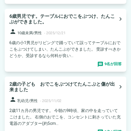
6歳男児です。テーブルにおでこをぶつけ、たんこ
navigate_next
ぶができました。
person
10歳未満/男性
-
2025/12/21
6歳の小1男児がリビングで踊っていて誤ってテーブルにおで
こをぶつけてしまい、たんこぶができました。 受診すべきか
どうか、受診するなら何科が良い...
9名が回答
2歳の子ども おでこをぶつけてたんこぶと傷が出
navigate_next
来ました
person
乳幼児/男性
-
2025/11/02
2歳11カ月の男児です。 今朝の9時頃、家の中を走っていて
こけました。 右側のおでこを、コンセントに刺さっていた充
電器のアダプター(約5cm...