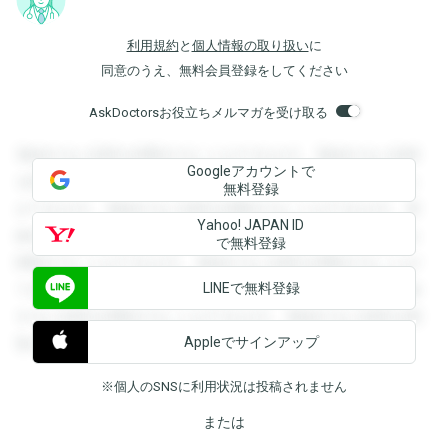
利用規約
と
個人情報の取り扱い
に
同意のうえ、無料会員登録をしてください
AskDoctorsお役立ちメルマガを受け取る
登録すると回答を閲覧することができます。登録すると回答
Googleアカウントで
を閲覧することができます。登録すると回答を閲覧すること
無料登録
ができます。登録すると回答を閲覧することができます。登
Yahoo! JAPAN ID
録すると回答を閲覧することができます。登録すると回答を
で無料登録
閲覧することができます。登録すると回答を閲覧することが
LINEで無料登録
できます。登録すると回答を閲覧することができます。登録
すると回答を閲覧することができます。登録すると回答を閲
Appleでサインアップ
覧することができます。
※個人のSNSに利用状況は投稿されません
または