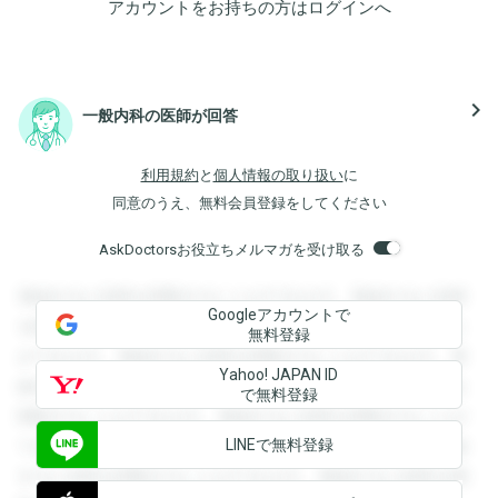
アカウントをお持ちの方は
ログイン
へ
navigate_next
一般内科の医師が回答
利用規約
と
個人情報の取り扱い
に
同意のうえ、無料会員登録をしてください
AskDoctorsお役立ちメルマガを受け取る
登録すると回答を閲覧することができます。登録すると回答
Googleアカウントで
を閲覧することができます。登録すると回答を閲覧すること
無料登録
ができます。登録すると回答を閲覧することができます。登
Yahoo! JAPAN ID
録すると回答を閲覧することができます。登録すると回答を
で無料登録
閲覧することができます。登録すると回答を閲覧することが
LINEで無料登録
できます。登録すると回答を閲覧することができます。登録
すると回答を閲覧することができます。登録すると回答を閲