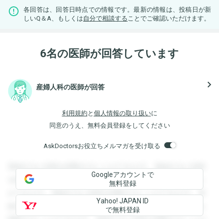
各回答は、回答日時点での情報です。最新の情報は、投稿日が新
しいQ＆A、もしくは
自分で相談する
ことでご確認いただけます。
6名の医師が回答しています
navigate_next
産婦人科の医師が回答
利用規約
と
個人情報の取り扱い
に
同意のうえ、無料会員登録をしてください
AskDoctorsお役立ちメルマガを受け取る
登録すると回答を閲覧することができます。登録すると回答
Googleアカウントで
を閲覧することができます。登録すると回答を閲覧すること
無料登録
ができます。登録すると回答を閲覧することができます。登
Yahoo! JAPAN ID
録すると回答を閲覧することができます。登録すると回答を
で無料登録