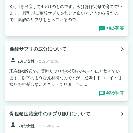
3人目を出産して4ヶ月のものです。今はほぼ完母で育ててい
ます。 授乳期に葉酸サプリを飲むと良いというのを見たの
で、葉酸のサプリをとっているので...
3名が回答
navigate_next
葉酸サプリの成分について
person
20代/女性
-
2025/12/02
現在妊娠9週で、葉酸サプリを妊活時から一年ほど飲んでい
ます。以下のような原材料なのですが、妊娠中ドロマイトは
摂取を推奨しないとネットで見ました。...
4名が回答
navigate_next
骨粗鬆症治療中のサプリ服用について
person
60代/女性
-
2026/03/14