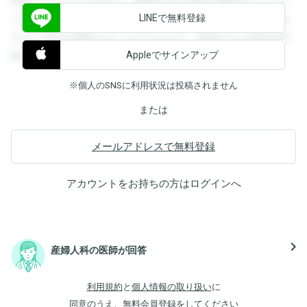
閲覧することができます。登録すると回答を閲覧することが
LINEで無料登録
できます。登録すると回答を閲覧することができます。登録
すると回答を閲覧することができます。登録すると回答を閲
Appleでサインアップ
覧することができます。
※個人のSNSに利用状況は投稿されません
または
メールアドレスで無料登録
アカウントをお持ちの方は
ログイン
へ
navigate_next
産婦人科の医師が回答
利用規約
と
個人情報の取り扱い
に
同意のうえ、無料会員登録をしてください