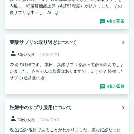
内服し、軽度肝機能上昇（ALT51程度）が起きました。その
後サプリは中止し、ALTは1...
6名が回答
navigate_next
葉酸サプリの取り過ぎについて
person
30代/女性
-
2026/01/21
22週の妊婦です。 本日、葉酸サプリを誤って倍量飲んでしま
いました。 赤ちゃんに影響はありますでしょうか？ 接種した
サプリ(通常量の場...
4名が回答
navigate_next
妊娠中のサプリ服用について
person
30代/女性
-
2026/02/03
現在妊娠5週目であることがわかりました。急な妊娠だった