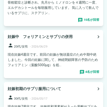
骨粗鬆症と診断され、先月から ミノドロンを４週間に一度、
エルデカシトールを毎朝服用しています。 気に入って飲んで
いるサプリに、ステアリン...
10名が回答
navigate_next
妊娠中 フォリアミンとサプリの併用
person
20代/女性
-
2026/06/29
現在妊娠4週目です。前回の妊娠が無頭蓋症のため中期中絶
しました。今回の妊娠に関して、神経閉鎖障害の予防のため
フォリアミン（葉酸5000μg）を処...
4名が回答
navigate_next
妊娠初期のサプリ服用について
person
30代/女性
-
2026/05/17
現在妊娠7週目です。 妊娠前和漢素材が入った葉酸サプリを