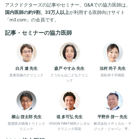
アスクドクターズの記事やセミナー、Q&Aでの協力医師は、
国内医師の約9割、33万人以上
が利用する医師向けサイト
「
m3.com
」の会員です。
記事・セミナーの協力医師
白月 遼 先生
森戸 やすみ 先生
法村 尚子 先生
患者目線のクリニック
どうかん山こどもクリニ
高松赤十字病院
ック
横山 啓太郎 先生
堤 多可弘 先生
平野井 啓一 先生
慈恵医大晴海トリトンク
VISION PARTNERメンタル
株式会社メディカル・マ
リニック
クリニック四谷
ジック・ジャパン、平野
井労働衛生コンサルタン