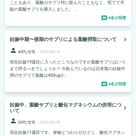
こともあり、葉酸のサプリ特に飲んだこともなく、慌てて市
販の葉酸サプリを購入しました。 ...
6名が回答
navigate_next
妊娠中期〜後期のサプリによる葉酸摂取について
person
40代/女性
-
2026/03/13
現在妊娠19週目に入ったところなのですが葉酸サプリはいつ
まで摂るべきでしょうか？ 今飲んでいるのは日本製の妊娠中
用のサプリで葉酸は400ugが...
4名が回答
妊娠中、葉酸サプリと酸化マグネシウムの併用につ
navigate_next
いて
person
30代/女性
-
2026/02/16
現在妊娠11週目です。便秘とつわりがひどく、酸化マグネシ