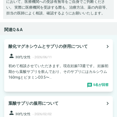
において、医療機関への受診有無等をご自身でご判断くださ
い。 実際に医療機関を受診する際も、治療方法、薬の内容等、
担当の医師によく相談、確認するようにお願いいたします。
関連Q＆A
navigate_next
酸化マグネシウムとサプリの併用について
person
30代/女性
-
2026/06/11
初めて相談させていただきます。現在妊娠13週です。 妊娠初
期から葉酸サプリを飲んでおり、そのサプリにはカルシウム
160mgとビタミンD3.5〜...
5名が回答
navigate_next
葉酸サプリの服用について
person
30代/女性
-
2026/02/02