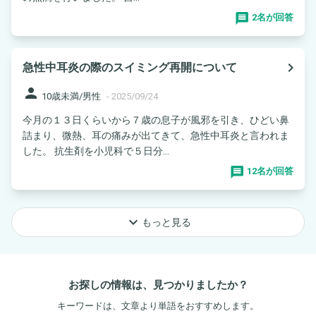
2名が回答
navigate_next
急性中耳炎の際のスイミング再開について
person
10歳未満/男性
-
2025/09/24
今月の１３日くらいから７歳の息子が風邪を引き、ひどい鼻
詰まり、微熱、耳の痛みが出てきて、急性中耳炎と言われま
した。 抗生剤を小児科で５日分...
12名が回答
keyboard_arrow_down
もっと見る
お探しの情報は、見つかりましたか？
キーワードは、文章より単語をおすすめします。