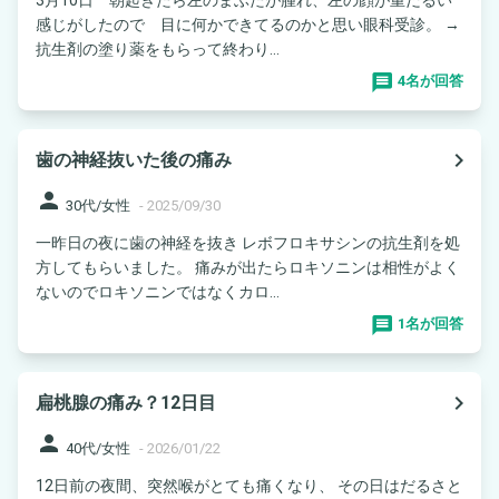
感じがしたので 目に何かできてるのかと思い眼科受診。 →
抗生剤の塗り薬をもらって終わり...
4名が回答
navigate_next
歯の神経抜いた後の痛み
person
30代/女性
-
2025/09/30
一昨日の夜に歯の神経を抜き レボフロキサシンの抗生剤を処
方してもらいました。 痛みが出たらロキソニンは相性がよく
ないのでロキソニンではなくカロ...
1名が回答
navigate_next
扁桃腺の痛み？12日目
person
40代/女性
-
2026/01/22
12日前の夜間、突然喉がとても痛くなり、 その日はだるさと