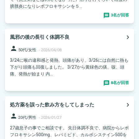
膀胱炎になりレボフロキサシンを５...
3名が回答
navigate_next
風邪の後の長引く体調不良
person
50代/女性
-
2026/04/08
3/24に喉の違和感と発熱、頭痛があり、3/26には自然に熱も
下がり頭痛も回復しました。 3/27から黄緑色の痰、咳、頭
痛、発熱が始まり 内...
8名が回答
navigate_next
処方薬を誤った飲み方をしてしまった
person
20代/男性
-
2026/01/27
27歳息子の事でご相談です。 先日体調不良で、病院からレボ
フロキサシン500mg、レパミピド、カルボシステイン500を