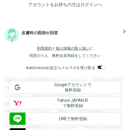
アカウントをお持ちの方は
ログイン
へ
navigate_next
皮膚科の医師が回答
利用規約
と
個人情報の取り扱い
に
同意のうえ、無料会員登録をしてください
AskDoctorsお役立ちメルマガを受け取る
登録すると回答を閲覧することができます。登録すると回答
Googleアカウントで
を閲覧することができます。登録すると回答を閲覧すること
無料登録
ができます。登録すると回答を閲覧することができます。登
Yahoo! JAPAN ID
録すると回答を閲覧することができます。登録すると回答を
で無料登録
閲覧することができます。登録すると回答を閲覧することが
LINEで無料登録
できます。登録すると回答を閲覧することができます。登録
すると回答を閲覧することができます。登録すると回答を閲