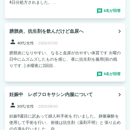
4日分処方されました。 ...
4名が回答
navigate_next
膀胱炎、抗生剤を飲んだけど血尿へ
person
40代/女性
-
2026/07/30
膀胱炎になりやすい、 なると血尿が出やすい体質です 火曜の
日中にムズムズしたものを感じ、 夜に抗生剤を服用(前の残
りです…) 水曜夜に2回目...
9名が回答
navigate_next
妊娠中 レボフロキサシン内服について
person
30代/女性
-
2025/09/30
妊娠9週目に訳あって婦人科手術を 行いました。 静脈麻酔を
使用して手術を行い、 術後は抗生剤（薬剤不明）と 張り止め
の点滴を行いました。 自...