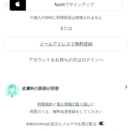
Appleでサインアップ
覧することができます。
※個人のSNSに利用状況は投稿されません
または
メールアドレスで無料登録
アカウントをお持ちの方は
ログイン
へ
navigate_next
皮膚科の医師が回答
利用規約
と
個人情報の取り扱い
に
同意のうえ、無料会員登録をしてください
AskDoctorsお役立ちメルマガを受け取る