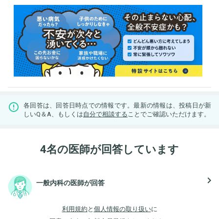
各回答は、回答日時点での情報です。最新の情報は、投稿日が新
しいQ＆A、もしくは
自分で相談する
ことでご確認いただけます。
4名の医師が回答しています
navigate_next
一般内科の医師が回答
利用規約
と
個人情報の取り扱い
に