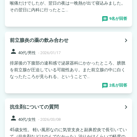
喉痛だけでしたが、翌日の夜は一晩熱が出て寝込みました。
その翌日に内科に行ったとこ...
9名が回答
navigate_next
前立腺炎の薬の飲み合わせ
person
40代/男性
-
2026/01/17
排尿後の下腹部の違和感で泌尿器科にかかったところ、膀胱
を前立腺が圧迫している可能性あり。また前立腺の中に白く
なったたころが見られる、ということで...
2名が回答
navigate_next
抗生剤についての質問
person
40代/女性
-
2026/03/08
45歳女性。 軽い風邪なのに気管支炎と副鼻腔炎で長引いてい
て（抗生剤などはのんでなかった）治りかけくらいで軽度の