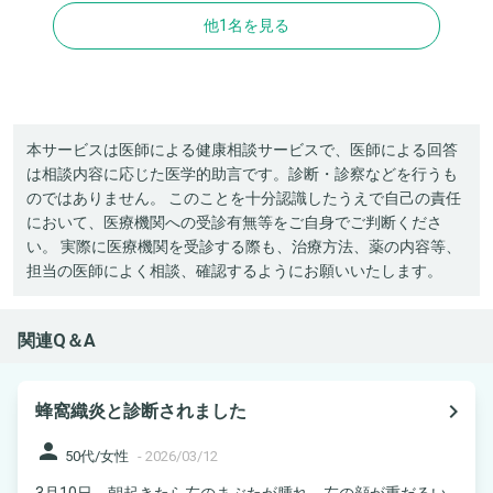
他1名を見る
本サービスは医師による健康相談サービスで、医師による回答
は相談内容に応じた医学的助言です。診断・診察などを行うも
のではありません。 このことを十分認識したうえで自己の責任
において、医療機関への受診有無等をご自身でご判断くださ
い。 実際に医療機関を受診する際も、治療方法、薬の内容等、
担当の医師によく相談、確認するようにお願いいたします。
関連Q＆A
navigate_next
蜂窩織炎と診断されました
person
50代/女性
-
2026/03/12
3月10日 朝起きたら左のまぶたが腫れ、左の顔が重だるい