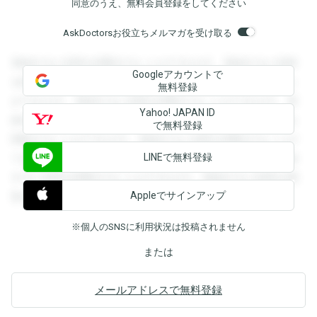
同意のうえ、無料会員登録をしてください
AskDoctorsお役立ちメルマガを受け取る
登録すると回答を閲覧することができます。登録すると回答
Googleアカウントで
を閲覧することができます。登録すると回答を閲覧すること
無料登録
ができます。登録すると回答を閲覧することができます。登
Yahoo! JAPAN ID
録すると回答を閲覧することができます。登録すると回答を
で無料登録
閲覧することができます。登録すると回答を閲覧することが
LINEで無料登録
できます。登録すると回答を閲覧することができます。登録
すると回答を閲覧することができます。登録すると回答を閲
Appleでサインアップ
覧することができます。
※個人のSNSに利用状況は投稿されません
または
メールアドレスで無料登録