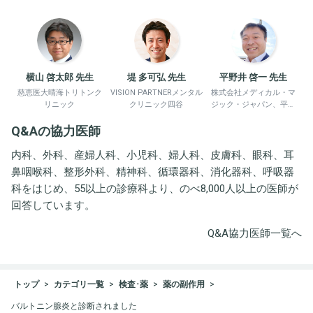
横山 啓太郎 先生
堤 多可弘 先生
平野井 啓一 先生
慈恵医大晴海トリトンク
VISION PARTNERメンタル
株式会社メディカル・マ
リニック
クリニック四谷
ジック・ジャパン、平野
井労働衛生コンサルタン
Q&Aの協力医師
ト事務所
内科、外科、産婦人科、小児科、婦人科、皮膚科、眼科、耳
鼻咽喉科、整形外科、精神科、循環器科、消化器科、呼吸器
科をはじめ、55以上の診療科より、のべ8,000人以上の医師が
回答しています。
Q&A協力医師一覧へ
トップ
カテゴリ一覧
検査･薬
薬の副作用
バルトニン腺炎と診断されました