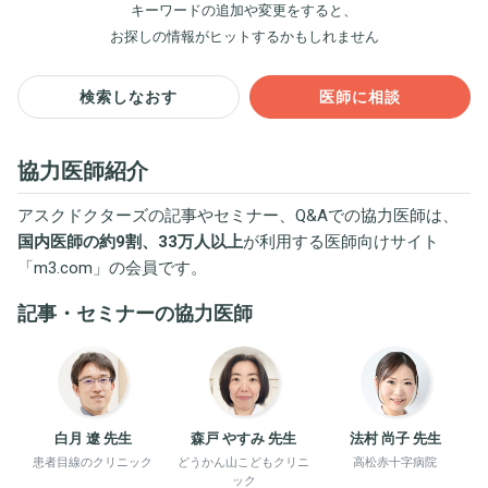
キーワードの追加や変更をすると、
お探しの情報がヒットするかもしれません
検索しなおす
医師に相談
協力医師紹介
アスクドクターズの記事やセミナー、Q&Aでの協力医師は、
国内医師の約9割、33万人以上
が利用する医師向けサイト
「
m3.com
」の会員です。
記事・セミナーの協力医師
白月 遼 先生
森戸 やすみ 先生
法村 尚子 先生
患者目線のクリニック
どうかん山こどもクリニ
高松赤十字病院
ック