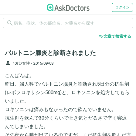
ログイン
search
edit_note
文章で検索する
バルトニン腺炎と診断されました
person
40代/女性 -
2015/09/08
こんばんは。
昨日、婦人科でバルトニン腺炎と診断され5日分の抗生剤
(レボフロキサシン500mg)と、ロキソニンを処方してもら
いました。
ロキソニンは痛みもなかったので飲んでいません。
抗生剤を飲んで30分くらいで吐き気とだるさで辛く寝込
んでしまいました。
その夜から膿が出ているのですが、まだ抗生剤を飲んだ方