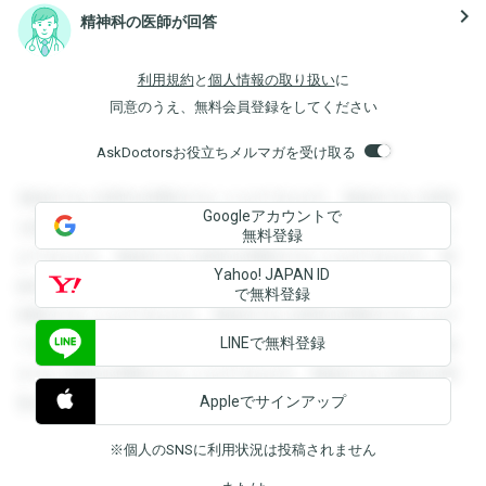
navigate_next
精神科の医師が回答
利用規約
と
個人情報の取り扱い
に
同意のうえ、無料会員登録をしてください
AskDoctorsお役立ちメルマガを受け取る
登録すると回答を閲覧することができます。登録すると回答
Googleアカウントで
を閲覧することができます。登録すると回答を閲覧すること
無料登録
ができます。登録すると回答を閲覧することができます。登
Yahoo! JAPAN ID
録すると回答を閲覧することができます。登録すると回答を
で無料登録
閲覧することができます。登録すると回答を閲覧することが
LINEで無料登録
できます。登録すると回答を閲覧することができます。登録
すると回答を閲覧することができます。登録すると回答を閲
Appleでサインアップ
覧することができます。
※個人のSNSに利用状況は投稿されません