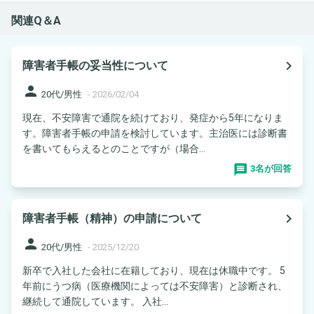
関連Q＆A
navigate_next
障害者手帳の妥当性について
person
20代/男性
-
2026/02/04
現在、不安障害で通院を続けており、発症から5年になりま
す。障害者手帳の申請を検討しています。主治医には診断書
を書いてもらえるとのことですが（場合...
3名が回答
navigate_next
障害者手帳（精神）の申請について
person
20代/男性
-
2025/12/20
新卒で入社した会社に在籍しており、現在は休職中です。 5
年前にうつ病（医療機関によっては不安障害）と診断され、
継続して通院しています。 入社...