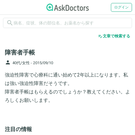
ログイン
search
edit_note
文章で検索する
障害者手帳
person
40代/女性 -
2015/09/10
強迫性障害で心療科に通い始めて2年以上になります。私
は強い強迫性障害だそうです。
障害者手帳はもらえるのでしょうか？教えてください。よ
ろしくお願いします。
注目の情報