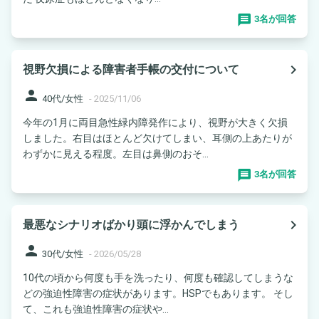
3名が回答
navigate_next
視野欠損による障害者手帳の交付について
person
40代/女性
-
2025/11/06
今年の1月に両目急性緑内障発作により、視野が大きく欠損
しました。右目はほとんど欠けてしまい、耳側の上あたりが
わずかに見える程度。左目は鼻側のおそ...
3名が回答
navigate_next
最悪なシナリオばかり頭に浮かんでしまう
person
30代/女性
-
2026/05/28
10代の頃から何度も手を洗ったり、何度も確認してしまうな
どの強迫性障害の症状があります。HSPでもあります。 そし
て、これも強迫性障害の症状や...