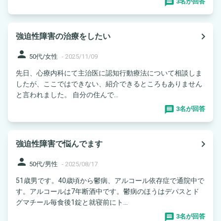
3名が回答
navigate_next
強迫性障害の治療をしたい
person
50代/女性
-
2025/11/09
先日、心療内科にて主治医に認知行動療法について相談しま
したが、ここではできない、紹介できるところもありません
と言われました。 自分の住んで...
3名が回答
navigate_next
強迫性障害で悩んでます
person
50代/男性
-
2025/08/17
51歳男です。40歳頃から鬱病、アルコール依存症で通院中で
す。アルコールは7年断酒中です。鬱病のほうはデパスとド
グマチール毎食後1錠と就寝前にト...
3名が回答