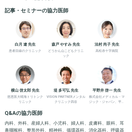
記事・セミナーの協力医師
白月 遼 先生
森戸 やすみ 先生
法村 尚子 先生
患者目線のクリニック
どうかん山こどもクリニ
高松赤十字病院
ック
横山 啓太郎 先生
堤 多可弘 先生
平野井 啓一 先生
慈恵医大晴海トリトンク
VISION PARTNERメンタル
株式会社メディカル・マ
リニック
クリニック四谷
ジック・ジャパン、平野
井労働衛生コンサルタン
Q&Aの協力医師
ト事務所
内科、外科、産婦人科、小児科、婦人科、皮膚科、眼科、耳
鼻咽喉科、整形外科、精神科、循環器科、消化器科、呼吸器