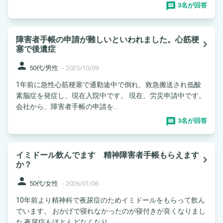
3名が回答
障害者手帳の申請が難しいといわれました。心筋梗
navigate_next
塞で後遺症
person
50代/男性
-
2025/10/09
1年前に急性心筋梗塞で通勤途中で倒れ、救急搬送され低酸
素脳症を発症し、現在入院中です。 現在、労災申請中です。
会社から、障害者手帳の申請を...
3名が回答
イミドール飲んでます 精神障害者手帳もらえます
navigate_next
か？
person
50代/女性
-
2026/01/06
10年前より精神科で夜尿症のためイミドールをもらって飲ん
でいます。 おかげで寝れなかったのが寝付きが良くなりまし
た 夜尿症もほとんどなくなり...