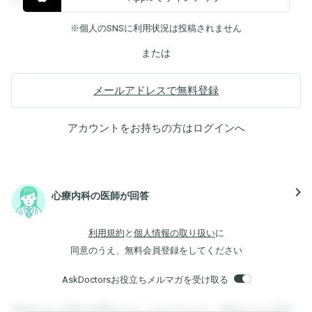
※個人のSNSに利用状況は投稿されません
または
メールアドレスで無料登録
アカウントをお持ちの方は
ログイン
へ
navigate_next
心療内科の医師が回答
利用規約
と
個人情報の取り扱い
に
同意のうえ、無料会員登録をしてください
AskDoctorsお役立ちメルマガを受け取る
登録すると回答を閲覧することができます。登録すると回答