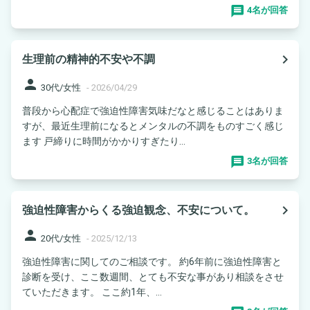
4名が回答
navigate_next
生理前の精神的不安や不調
person
30代/女性
-
2026/04/29
普段から心配症で強迫性障害気味だなと感じることはありま
すが、最近生理前になるとメンタルの不調をものすごく感じ
ます 戸締りに時間がかかりすぎたり...
3名が回答
navigate_next
強迫性障害からくる強迫観念、不安について。
person
20代/女性
-
2025/12/13
強迫性障害に関してのご相談です。 約6年前に強迫性障害と
診断を受け、ここ数週間、とても不安な事があり相談をさせ
ていただきます。 ここ約1年、...