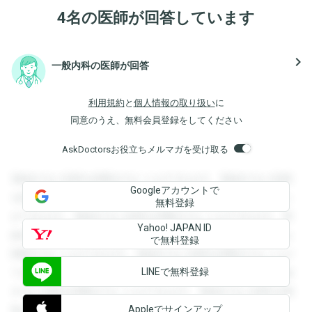
4名の医師が回答しています
navigate_next
一般内科の医師が回答
利用規約
と
個人情報の取り扱い
に
同意のうえ、無料会員登録をしてください
AskDoctorsお役立ちメルマガを受け取る
登録すると回答を閲覧することができます。登録すると回答
Googleアカウントで
を閲覧することができます。登録すると回答を閲覧すること
無料登録
ができます。登録すると回答を閲覧することができます。登
Yahoo! JAPAN ID
録すると回答を閲覧することができます。登録すると回答を
で無料登録
閲覧することができます。登録すると回答を閲覧することが
LINEで無料登録
できます。登録すると回答を閲覧することができます。登録
すると回答を閲覧することができます。登録すると回答を閲
Appleでサインアップ
覧することができます。