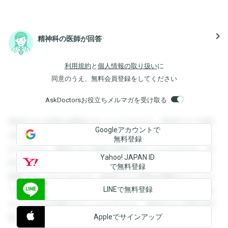
navigate_next
精神科の医師が回答
利用規約
と
個人情報の取り扱い
に
同意のうえ、無料会員登録をしてください
AskDoctorsお役立ちメルマガを受け取る
登録すると回答を閲覧することができます。登録すると回答
Googleアカウントで
を閲覧することができます。登録すると回答を閲覧すること
無料登録
ができます。登録すると回答を閲覧することができます。登
Yahoo! JAPAN ID
録すると回答を閲覧することができます。登録すると回答を
で無料登録
閲覧することができます。登録すると回答を閲覧することが
LINEで無料登録
できます。登録すると回答を閲覧することができます。登録
すると回答を閲覧することができます。登録すると回答を閲
Appleでサインアップ
覧することができます。