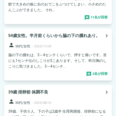
館で大きめの板に右のおでこをぶつけてしまい、小さめのた
んこぶができました。 それ...
11名が回答
navigate_next
54歳女性。半月前くらいから脇の下の腫れあり。
person
50代/女性
-
2025/11/04
脇の下の腫れは、3～4センチくらいで、押すと痛いです。首
にも1センチ位のしこりが2こあります。そして、昨日胸のし
こりに気づきました。3～4センチ...
2名が回答
navigate_next
39歳 排卵前 体調不良
person
30代/女性
-
2025/08/10
39歳、子供５人、下の子は2歳半 生理再開後、排卵前になる