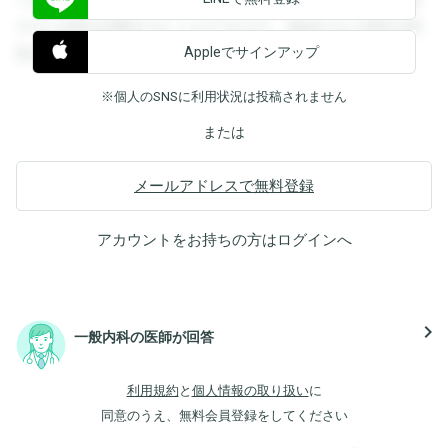
すると回答を閲覧することができます。登録すると回答を閲
Appleでサインアップ
覧することができます。
※個人のSNSに利用状況は投稿されません
または
メールアドレスで無料登録
アカウントをお持ちの方は
ログイン
へ
navigate_next
一般内科の医師が回答
利用規約
と
個人情報の取り扱い
に
同意のうえ、無料会員登録をしてください