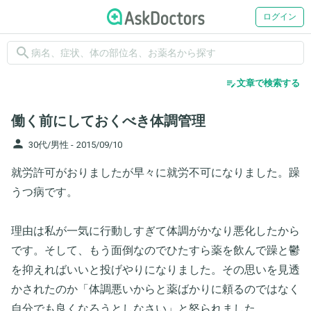
ログイン
search
edit_note
文章で検索する
働く前にしておくべき体調管理
person
30代/男性 -
2015/09/10
就労許可がおりましたが早々に就労不可になりました。躁
うつ病です。
理由は私が一気に行動しすぎて体調がかなり悪化したから
です。そして、もう面倒なのでひたすら薬を飲んで躁と鬱
を抑えればいいと投げやりになりました。その思いを見透
かされたのか「体調悪いからと薬ばかりに頼るのではなく
自分でも良くなろうとしなさい」と怒られました。