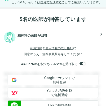
しいQ＆A、もしくは
自分で相談する
ことでご確認いただけます。
5名の医師が回答しています
navigate_next
精神科の医師が回答
利用規約
と
個人情報の取り扱い
に
同意のうえ、無料会員登録をしてください
AskDoctorsお役立ちメルマガを受け取る
登録すると回答を閲覧することができます。登録すると回答
Googleアカウントで
を閲覧することができます。登録すると回答を閲覧すること
無料登録
ができます。登録すると回答を閲覧することができます。登
Yahoo! JAPAN ID
録すると回答を閲覧することができます。登録すると回答を
で無料登録
閲覧することができます。登録すると回答を閲覧することが
LINEで無料登録
できます。登録すると回答を閲覧することができます。登録