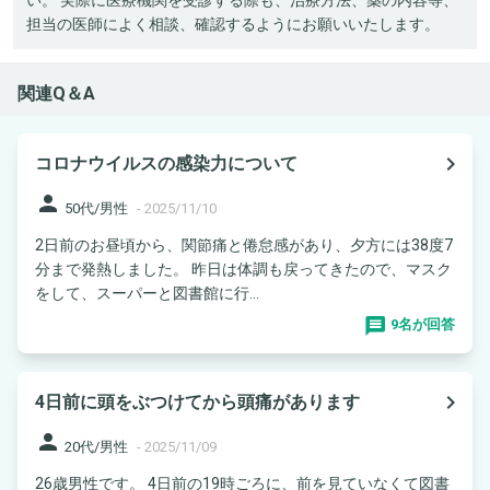
担当の医師によく相談、確認するようにお願いいたします。
関連Q＆A
navigate_next
コロナウイルスの感染力について
person
50代/男性
-
2025/11/10
2日前のお昼頃から、関節痛と倦怠感があり、夕方には38度7
分まで発熱しました。 昨日は体調も戻ってきたので、マスク
をして、スーパーと図書館に行...
9名が回答
navigate_next
4日前に頭をぶつけてから頭痛があります
person
20代/男性
-
2025/11/09
26歳男性です。 4日前の19時ごろに、前を見ていなくて図書