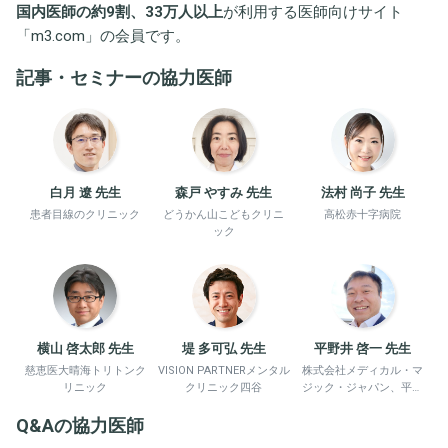
国内医師の約9割、33万人以上
が利用する医師向けサイト
「
m3.com
」の会員です。
記事・セミナーの協力医師
白月 遼 先生
森戸 やすみ 先生
法村 尚子 先生
患者目線のクリニック
どうかん山こどもクリニ
高松赤十字病院
ック
横山 啓太郎 先生
堤 多可弘 先生
平野井 啓一 先生
慈恵医大晴海トリトンク
VISION PARTNERメンタル
株式会社メディカル・マ
リニック
クリニック四谷
ジック・ジャパン、平野
井労働衛生コンサルタン
Q&Aの協力医師
ト事務所