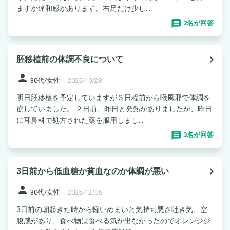
ますか違和感があります。右足だけ少し...
2名が回答
navigate_next
胚移植前の体調不良について
person
30代/女性
-
2025/10/28
明日胚移植を予定していますが３日程前から喉風邪で体調を
崩していました。 ２日前、昨日と発熱がありましたが、昨日
に耳鼻科で処方された薬を服用しまし...
3名が回答
navigate_next
3日前から低血糖か貧血なのか体調が悪い
person
30代/女性
-
2025/12/06
3日前の朝起きた時から軽いめまいと気持ち悪さ吐き気、空
腹感があり、食べ物は食べる気が出なかったのでオレンジジ