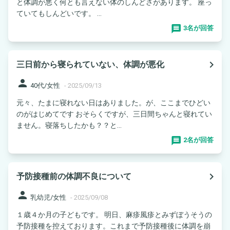
と体調が悪く何とも言えない体のしんどさがあります。 座っ
ていてもしんどいです。 ...
3名が回答
navigate_next
三日前から寝られていない、体調が悪化
person
40代/女性
-
2025/09/13
元々、たまに寝れない日はありました。が、ここまでひどい
のがはじめてです おそらくですが、三日間ちゃんと寝れてい
ません。寝落ちしたかも？？と...
2名が回答
navigate_next
予防接種前の体調不良について
person
乳幼児/女性
-
2025/09/08
１歳４か月の子どもです。 明日、麻疹風疹とみずぼうそうの
予防接種を控えております。これまで予防接種後に体調を崩