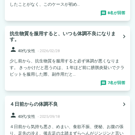
したことがなく、このケースが初め...
8名が回答
抗生物質を服用すると、いつも体調不良になりま
navigate_next
す。
person
40代/女性
-
2026/02/28
少し前から、抗生物質を服用すると必ず体調が悪くなりま
す。 きっかけだと思うのは、１年ほど前に膀胱炎疑いでクラ
ビットを服用した際、副作用だと...
7名が回答
navigate_next
４日前からの体調不良
person
40代/女性
-
2025/09/18
４日前から気持ち悪さ、めまい、食欲不振、便秘、お腹の張
り、足先の冷え、後左足の土踏まずらへんがジンジンと言い