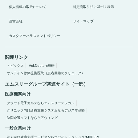
個人情報の取扱について
特定商取引法に基づく表示
運営会社
サイトマップ
カスタマーハラスメントポリシー
関連リンク
トピックス
AskDoctors総研
オンライン診療提携医院（患者目線のクリニック）
エムスリーグループ関連サイト（一部）
医療機関向け
クラウド電子カルテならエムスリーデジカル
クリニック向け診療支援システムならデジスマ診療
訪問介護ソフトならケアウィング
一般企業向け
法人向け健康支援サービスならホワイト・ジャック(M3PSP)