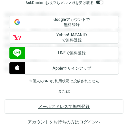
AskDoctorsお役立ちメルマガを受け取る
登録すると回答を閲覧することができます。登録すると回答
Googleアカウントで
を閲覧することができます。登録すると回答を閲覧すること
無料登録
ができます。登録すると回答を閲覧することができます。登
Yahoo! JAPAN ID
録すると回答を閲覧することができます。登録すると回答を
で無料登録
閲覧することができます。登録すると回答を閲覧することが
LINEで無料登録
できます。登録すると回答を閲覧することができます。登録
すると回答を閲覧することができます。登録すると回答を閲
Appleでサインアップ
覧することができます。
※個人のSNSに利用状況は投稿されません
または
メールアドレスで無料登録
アカウントをお持ちの方は
ログイン
へ