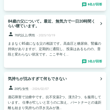
8名が回答
84歳の父について。最近、無気力で一日20時間く
navigate_next
らい寝ています。
person
70代以上/男性
-
2025/10/19
ままなく85歳になる父の相談です。高血圧と糖尿病、腎臓の
持病がありますが、定期的に通院し、投薬はあるものの、普
段と変わらない状況です。ここ半年く...
3名が回答
navigate_next
気持ちが沈みすぎて何もできない
person
20代/女性
-
2026/02/07
適応障害で治療中です。抗不安薬2つ、漢方2つ、を服用して
います。 仕事が忙しいと言うのに加え、パートナーとの遠距
離も始まり気持ちの浮き沈みが激...