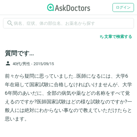
ログイン
search
edit_note
文章で検索する
質問です…
person
40代/男性 -
2015/09/15
前々から疑問に思っていました…医師になるには、大学6
年在籍して国家試験に合格しなければいけませんが、大学
6年間のあいだに、全部の病気や薬などの名称をすべて覚
えるのですか?医師国家試験はどの様な試験なのですか?一
般人には絶対にわからない事なので教えていただけたらと
思います。