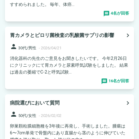
すすめられました。 毎年、体癌...
4名が回答
navigate_next
胃カメラとピロリ菌検査の乳酸菌サプリの影響
person
30代/男性
-
2026/04/21
消化器科の先生のご意見をお聞きしたいです。 今年2月26日
にクリニックにて胃カメラと尿素呼気試験をしました。 結果
は過去の萎縮でC-2と呼気試験...
16名が回答
navigate_next
病院選びにおいて質問
person
50代/女性
-
2026/02/02
卵巣顆粒膜細胞種を3年後に再発し、手術しました。腫瘍は
6〜7cm単発で骨盤内にあり直腸から茎のように伸びていた