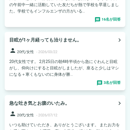
の午前中一緒に活動していた友だちが熱で学校を早退しまし
た。学校でもインフルエンザの方がいる...
16名が回答
navigate_next
目眩が1ヶ月経っても治りません。
person
20代/女性
-
2026/03/22
20代女性です。 2月25日の朝4時半頃から急にぐわんと目眩
がし、仰向けにすると目眩がしましたが、座ると少しはマシ
になる＋寒くもないのに身体が勝...
3名が回答
navigate_next
急な吐き気とお腹のいたみ。
person
20代/女性
-
2026/07/12
いつも助けていただき、ありがとうございます。 またお力を