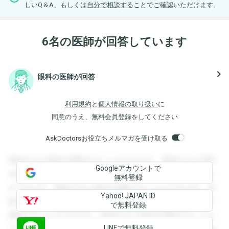
しいQ＆A、もしくは
自分で相談する
ことでご確認いただけます。
6名の医師が回答しています
navigate_next
眼科の医師が回答
利用規約
と
個人情報の取り扱い
に
同意のうえ、無料会員登録をしてください
AskDoctorsお役立ちメルマガを受け取る
登録すると回答を閲覧することができます。登録すると回答
Googleアカウントで
を閲覧することができます。登録すると回答を閲覧すること
無料登録
ができます。登録すると回答を閲覧することができます。登
Yahoo! JAPAN ID
録すると回答を閲覧することができます。登録すると回答を
で無料登録
閲覧することができます。登録すると回答を閲覧することが
LINEで無料登録
できます。登録すると回答を閲覧することができます。登録