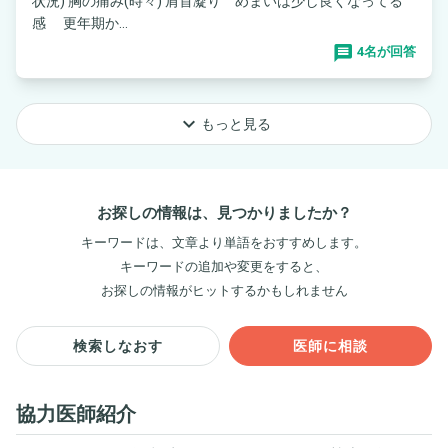
状況) 胸の痛み(時々) 肩首凝り めまいは少し良くなってる
感 更年期か...
4名が回答
keyboard_arrow_down
もっと見る
お探しの情報は、見つかりましたか？
キーワードは、文章より単語をおすすめします。
キーワードの追加や変更をすると、
お探しの情報がヒットするかもしれません
検索しなおす
医師に相談
協力医師紹介