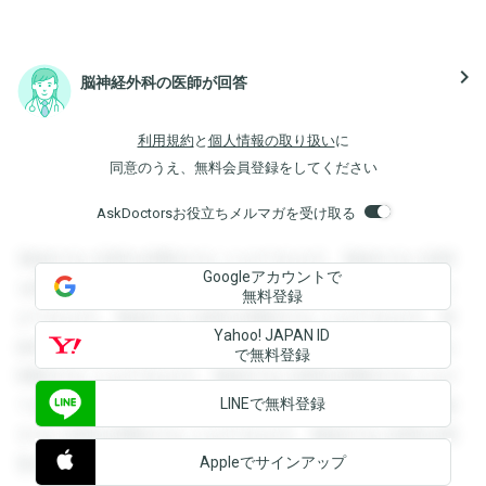
navigate_next
脳神経外科の医師が回答
利用規約
と
個人情報の取り扱い
に
同意のうえ、無料会員登録をしてください
AskDoctorsお役立ちメルマガを受け取る
登録すると回答を閲覧することができます。登録すると回答
Googleアカウントで
を閲覧することができます。登録すると回答を閲覧すること
無料登録
ができます。登録すると回答を閲覧することができます。登
Yahoo! JAPAN ID
録すると回答を閲覧することができます。登録すると回答を
で無料登録
閲覧することができます。登録すると回答を閲覧することが
LINEで無料登録
できます。登録すると回答を閲覧することができます。登録
すると回答を閲覧することができます。登録すると回答を閲
Appleでサインアップ
覧することができます。