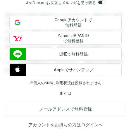
AskDoctorsお役立ちメルマガを受け取る
登録すると回答を閲覧することができます。登録すると回答
Googleアカウントで
を閲覧することができます。登録すると回答を閲覧すること
無料登録
ができます。登録すると回答を閲覧することができます。登
Yahoo! JAPAN ID
録すると回答を閲覧することができます。登録すると回答を
で無料登録
閲覧することができます。登録すると回答を閲覧することが
LINEで無料登録
できます。登録すると回答を閲覧することができます。登録
すると回答を閲覧することができます。登録すると回答を閲
Appleでサインアップ
覧することができます。
※個人のSNSに利用状況は投稿されません
または
メールアドレスで無料登録
アカウントをお持ちの方は
ログイン
へ