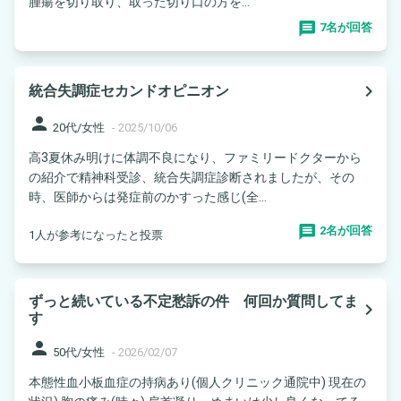
腫瘍を切り取り、取った切り口の方を...
7名が回答
navigate_next
統合失調症セカンドオピニオン
person
20代/女性
-
2025/10/06
高3夏休み明けに体調不良になり、ファミリードクターから
の紹介で精神科受診、統合失調症診断されましたが、その
時、医師からは発症前のかすった感じ(全...
2名が回答
1人が参考になったと投票
ずっと続いている不定愁訴の件 何回か質問してま
navigate_next
す
person
50代/女性
-
2026/02/07
本態性血小板血症の持病あり(個人クリニック通院中) 現在の