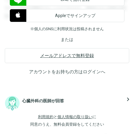
すると回答を閲覧することができます。登録すると回答を閲
Appleでサインアップ
覧することができます。
※個人のSNSに利用状況は投稿されません
または
メールアドレスで無料登録
アカウントをお持ちの方は
ログイン
へ
navigate_next
心臓外科の医師が回答
利用規約
と
個人情報の取り扱い
に
同意のうえ、無料会員登録をしてください