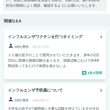
担当の医師によく相談、確認するようにお願いいたします。
関連Q＆A
navigate_next
インフルエンザワクチンを打つタイミング
person
20代/男性
-
2025/11/25
２２歳の息子のことで質問させていただきます。来年の2月
23日に医療の国家試験があります。国家試験にむけて約4年
間頑張ってきたので体調を崩さないよ...
6名が回答
navigate_next
インフルエンザ予防薬について
person
20代/男性
-
2026/02/17
大学生の息子が1週間後に大事な試験を控えていますが今日