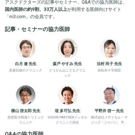
アスクドクターズの記事やセミナー、Q&Aでの協力医師は、
国内医師の約9割、33万人以上
が利用する医師向けサイト
「
m3.com
」の会員です。
記事・セミナーの協力医師
白月 遼 先生
森戸 やすみ 先生
法村 尚子 先生
患者目線のクリニック
どうかん山こどもクリニ
高松赤十字病院
ック
横山 啓太郎 先生
堤 多可弘 先生
平野井 啓一 先生
慈恵医大晴海トリトンク
VISION PARTNERメンタル
株式会社メディカル・マ
リニック
クリニック四谷
ジック・ジャパン、平野
井労働衛生コンサルタン
Q&Aの協力医師
ト事務所