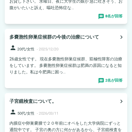
お貸し下さい。 水曜日、夜に大学生の娘が 急に吐きそう、お
腹がいたいと訴え、嘔吐恐怖症な...
8名が回答
navigate_next
多嚢胞性卵巣症候群の今後の治療について
person
20代/女性
-
2025/12/20
26歳女性です。 現在多嚢胞性卵巣症候群、双極性障害の治療
をしています。 多嚢胞性卵巣症候群は肥満の原因になると知
りました。私は今肥満に困っ...
2名が回答
navigate_next
子宮鏡検査について。
person
50代/女性
-
2026/03/11
内膜症や卵巣嚢腫で２０年前にオペをした大学病院にずっと
通院中です。 子宮の奥の方に何かがあるから、子宮鏡検査を