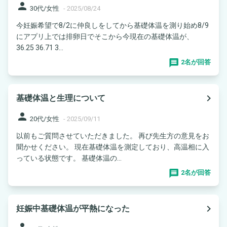
person
30代/女性
-
2025/08/24
今妊娠希望で8/2に仲良しをしてから基礎体温を測り始め8/9
にアプリ上では排卵日でそこから今現在の基礎体温が、
36.25 36.71 3...
2名が回答
navigate_next
基礎体温と生理について
person
20代/女性
-
2025/09/11
以前もご質問させていただきました。 再び先生方の意見をお
聞かせください。 現在基礎体温を測定しており、高温相に入
っている状態です。 基礎体温の...
2名が回答
navigate_next
妊娠中基礎体温が平熱になった
person