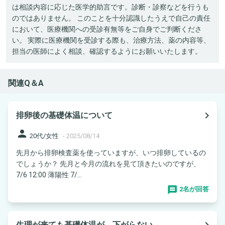
は相談内容に応じた医学的助言です。診断・診察などを行うも
のではありません。 このことを十分認識したうえで自己の責任
において、医療機関への受診有無等をご自身でご判断くださ
い。 実際に医療機関を受診する際も、治療方法、薬の内容等、
担当の医師によく相談、確認するようにお願いいたします。
関連Q＆A
navigate_next
排卵後の基礎体温について
person
20代/女性
-
2025/08/14
先月から排卵検査薬を使っていますが、いつ排卵しているの
でしょうか？ 先月と今月の流れを見て頂きたいのですが、
7/6 12:00 薄陽性 7/...
2名が回答
navigate_next
生理が来ても基礎体温が、下がらない