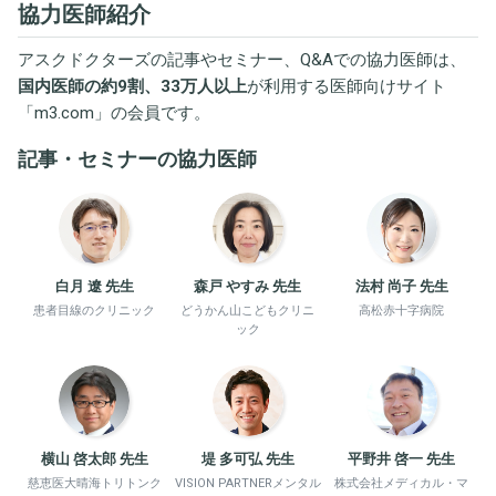
協力医師紹介
アスクドクターズの記事やセミナー、Q&Aでの協力医師は、
国内医師の約9割、33万人以上
が利用する医師向けサイト
「
m3.com
」の会員です。
記事・セミナーの協力医師
白月 遼 先生
森戸 やすみ 先生
法村 尚子 先生
患者目線のクリニック
どうかん山こどもクリニ
高松赤十字病院
ック
横山 啓太郎 先生
堤 多可弘 先生
平野井 啓一 先生
慈恵医大晴海トリトンク
VISION PARTNERメンタル
株式会社メディカル・マ