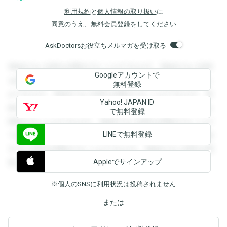
利用規約
と
個人情報の取り扱い
に
同意のうえ、無料会員登録をしてください
AskDoctorsお役立ちメルマガを受け取る
登録すると回答を閲覧することができます。登録すると回答
Googleアカウントで
を閲覧することができます。登録すると回答を閲覧すること
無料登録
ができます。登録すると回答を閲覧することができます。登
Yahoo! JAPAN ID
録すると回答を閲覧することができます。登録すると回答を
で無料登録
閲覧することができます。登録すると回答を閲覧することが
LINEで無料登録
できます。登録すると回答を閲覧することができます。登録
すると回答を閲覧することができます。登録すると回答を閲
Appleでサインアップ
覧することができます。
※個人のSNSに利用状況は投稿されません
または