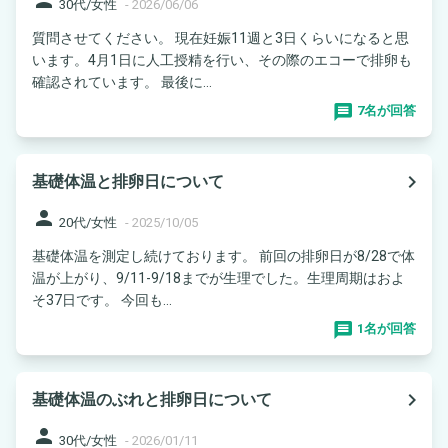
30代/女性
-
2026/06/06
質問させてください。 現在妊娠11週と3日くらいになると思
います。4月1日に人工授精を行い、その際のエコーで排卵も
確認されています。 最後に...
7名が回答
navigate_next
基礎体温と排卵日について
person
20代/女性
-
2025/10/05
基礎体温を測定し続けております。 前回の排卵日が8/28で体
温が上がり、9/11-9/18までが生理でした。生理周期はおよ
そ37日です。 今回も...
1名が回答
navigate_next
基礎体温のぶれと排卵日について
person
30代/女性
-
2026/01/11