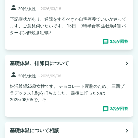
person
20代/女性
-
2026/03/18
下記症状があり、通院をするべきか自宅療養でいいか迷って
ます、ご意見伺いたいです。 15日 9時半食事 生牡蠣4個 バ
ターポン酢焼き牡蠣7...
3名が回答
navigate_next
基礎体温、排卵日について
person
20代/女性
-
2025/09/06
妊活希望26歳女性です。 チョコレート嚢胞のため、 三回ゾ
ラデックス1.8gを打ちました。 最後に打ったのは
2025/08/05で、そ...
2名が回答
navigate_next
基礎体温について相談