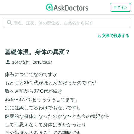
ログイン
search
edit_note
文章で検索する
基礎体温。身体の異変？
person
20代/女性 -
2015/09/21
体温についてなのですが
もともと35℃代がほとんどだったのですが
数ヶ月前から37℃代が続き
36.8〜37.7℃をうろうろしてます。
別に妊娠してるわけでもないですし
健康的な身体になったのかな〜とも今の状況から
しても思えなくて身体はダルかったり
その温度をうろうろしてる期間でも