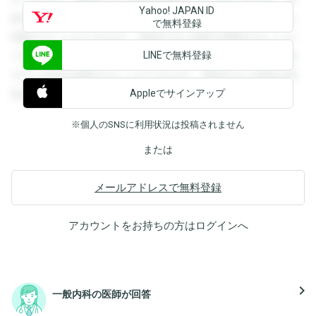
Yahoo! JAPAN ID
録すると回答を閲覧することができます。登録すると回答を
で無料登録
閲覧することができます。登録すると回答を閲覧することが
LINEで無料登録
できます。登録すると回答を閲覧することができます。登録
すると回答を閲覧することができます。登録すると回答を閲
Appleでサインアップ
覧することができます。
※個人のSNSに利用状況は投稿されません
または
メールアドレスで無料登録
アカウントをお持ちの方は
ログイン
へ
navigate_next
一般内科の医師が回答