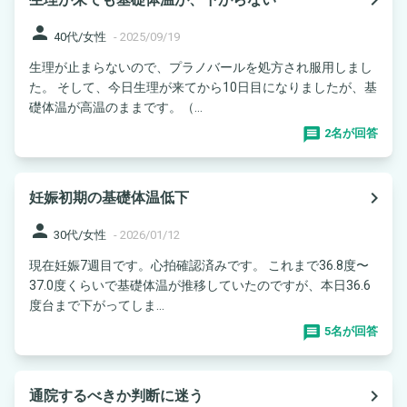
person
40代/女性
-
2025/09/19
生理が止まらないので、プラノバールを処方され服用しまし
た。 そして、今日生理が来てから10日目になりましたが、基
礎体温が高温のままです。（...
2名が回答
navigate_next
妊娠初期の基礎体温低下
person
30代/女性
-
2026/01/12
現在妊娠7週目です。心拍確認済みです。 これまで36.8度〜
37.0度くらいで基礎体温が推移していたのですが、本日36.6
度台まで下がってしま...
5名が回答
navigate_next
通院するべきか判断に迷う