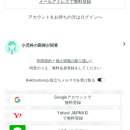
メールアドレスで無料登録
アカウントをお持ちの方は
ログイン
へ
navigate_next
小児科の医師が回答
利用規約
と
個人情報の取り扱い
に
同意のうえ、無料会員登録をしてください
AskDoctorsお役立ちメルマガを受け取る
登録すると回答を閲覧することができます。登録すると回答
Googleアカウントで
を閲覧することができます。登録すると回答を閲覧すること
無料登録
ができます。登録すると回答を閲覧することができます。登
Yahoo! JAPAN ID
録すると回答を閲覧することができます。登録すると回答を
で無料登録
閲覧することができます。登録すると回答を閲覧することが