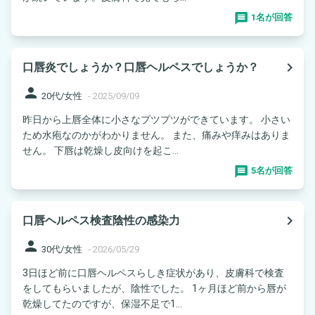
1名が回答
navigate_next
口唇炎でしょうか？口唇ヘルペスでしょうか？
person
20代/女性
-
2025/09/09
昨日から上唇全体に小さなプツプツができています。 小さい
ため水疱なのかがわかりません。 また、痛みや痒みはありま
せん。 下唇は乾燥し皮向けを起こ...
5名が回答
navigate_next
口唇ヘルペス検査陰性の感染力
person
30代/女性
-
2026/05/29
3日ほど前に口唇ヘルペスらしき症状があり、皮膚科で検査
をしてもらいましたが、陰性でした。 1ヶ月ほど前から唇が
乾燥してたのですが、保湿不足で1...