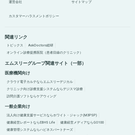
運営会社
サイトマップ
カスタマーハラスメントポリシー
関連リンク
トピックス
AskDoctors総研
オンライン診療提携医院（患者目線のクリニック）
エムスリーグループ関連サイト（一部）
医療機関向け
クラウド電子カルテならエムスリーデジカル
クリニック向け診療支援システムならデジスマ診療
訪問介護ソフトならケアウィング
一般企業向け
法人向け健康支援サービスならホワイト・ジャック(M3PSP)
健康経営レポートならEBHS Life
健康経営メディアならGO100
健康管理システムならハピネスパートナーズ