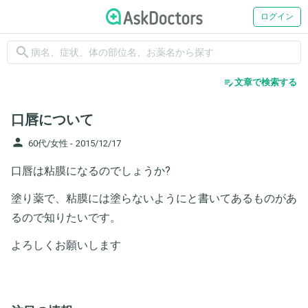
ログイン
search
edit_note
文章で検索する
口唇について
person
60代/女性 -
2015/12/17
口唇は粘膜になるのでしょうか?
塗り薬で、粘膜には塗らないようにと書いてあるものがあ
るので知りたいです。
よろしくお願いします