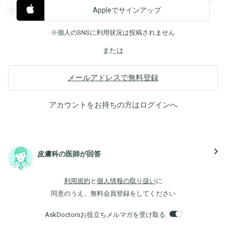
Appleでサインアップ
覧することができます。
※個人のSNSに利用状況は投稿されません
または
メールアドレスで無料登録
アカウントをお持ちの方は
ログイン
へ
navigate_next
皮膚科の医師が回答
利用規約
と
個人情報の取り扱い
に
同意のうえ、無料会員登録をしてください
AskDoctorsお役立ちメルマガを受け取る