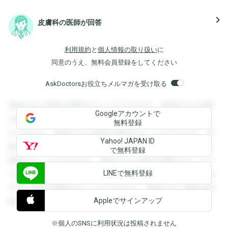
navigate_next
皮膚科の医師が回答
利用規約
と
個人情報の取り扱い
に
同意のうえ、無料会員登録をしてください
AskDoctorsお役立ちメルマガを受け取る
登録すると回答を閲覧することができます。登録すると回答
Googleアカウントで
を閲覧することができます。登録すると回答を閲覧すること
無料登録
ができます。登録すると回答を閲覧することができます。登
Yahoo! JAPAN ID
録すると回答を閲覧することができます。登録すると回答を
で無料登録
閲覧することができます。登録すると回答を閲覧することが
LINEで無料登録
できます。登録すると回答を閲覧することができます。登録
すると回答を閲覧することができます。登録すると回答を閲
Appleでサインアップ
覧することができます。
※個人のSNSに利用状況は投稿されません