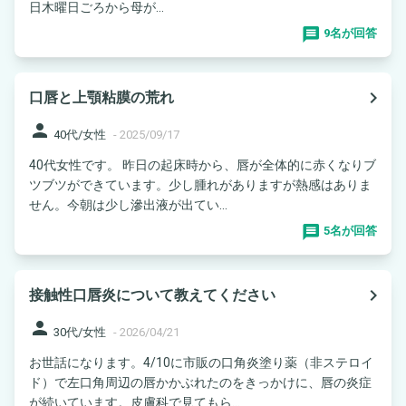
日木曜日ごろから母が...
9名が回答
navigate_next
口唇と上顎粘膜の荒れ
person
40代/女性
-
2025/09/17
40代女性です。 昨日の起床時から、唇が全体的に赤くなりブ
ツブツができています。少し腫れがありますが熱感はありま
せん。今朝は少し滲出液が出てい...
5名が回答
navigate_next
接触性口唇炎について教えてください
person
30代/女性
-
2026/04/21
お世話になります。4/10に市販の口角炎塗り薬（非ステロイ
ド）で左口角周辺の唇かかぶれたのをきっかけに、唇の炎症
が続いています。皮膚科で見てもら...