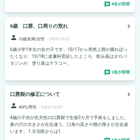
4名が回答
navigate_next
6歳 口唇、口周りの荒れ
person
10歳未満/女性
-
2025/10/22
6歳小学1年生の女の子です。10/17から突然上唇が腫れぼっ
たくなり、10/18に皮膚科受診したところ、飲み薬はオロパ
タジンが、塗り薬はテラコー...
2名が回答
navigate_next
口唇裂の修正について
person
40代/男性
-
2025/10/29
4歳の子供が先天性の口唇裂で生後3カ月で手術をしました。
鼻の穴の大きさが左右違う、口角の高さや唇の厚さが左右違
います。 1.主治医からは1...