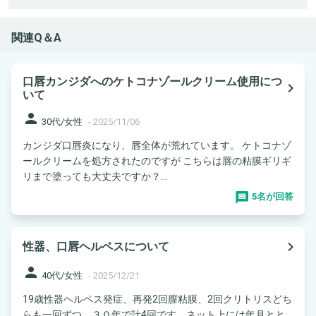
関連Q＆A
口唇カンジダへのケトコナゾールクリーム使用につ
navigate_next
いて
person
30代/女性
-
2025/11/06
カンジダ口唇炎になり、唇全体が荒れています。 ケトコナゾ
ールクリームを処方されたのですが こちらは唇の粘膜ギリギ
リまで塗っても大丈夫ですか？...
5名が回答
navigate_next
性器、口唇ヘルペスについて
person
40代/女性
-
2025/12/21
19歳性器ヘルペス発症、再発2回膣粘膜、2回クリトリスどち
らも一回ずつ。３０年で計4回です。ネット上には年月とと