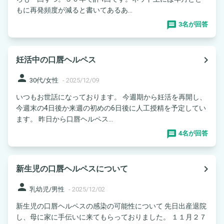
もに再発頻度が減ると書いてあるあ...
3名が回答
navigate_next
妊活中の口唇ヘルペス
person
30代/女性
-
2025/12/09
いつもお世話になっております。 今週期から妊活を再開し、
今週末の4日後か来週の初めの6日後に人工授精を予定してい
ます。 昨日から口唇ヘルペス...
4名が回答
navigate_next
新生児の口唇ヘルペスについて
person
乳幼児/男性
-
2025/12/02
新生児の口唇ヘルペスの感染の可能性について 先日出産退院
し、母に家に手伝いに来てもらっておりました。 １１月２７