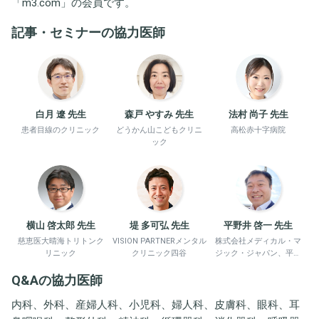
「
m3.com
」の会員です。
記事・セミナーの協力医師
白月 遼 先生
森戸 やすみ 先生
法村 尚子 先生
患者目線のクリニック
どうかん山こどもクリニ
高松赤十字病院
ック
横山 啓太郎 先生
堤 多可弘 先生
平野井 啓一 先生
慈恵医大晴海トリトンク
VISION PARTNERメンタル
株式会社メディカル・マ
リニック
クリニック四谷
ジック・ジャパン、平野
井労働衛生コンサルタン
Q&Aの協力医師
ト事務所
内科、外科、産婦人科、小児科、婦人科、皮膚科、眼科、耳