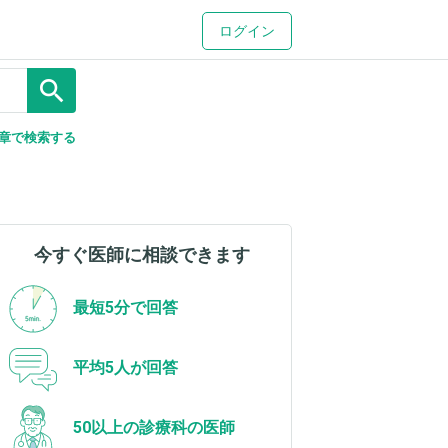
ログイン
search
章で検索する
今すぐ医師に相談できます
最短5分で回答
平均5人が回答
50以上の診療科の医師