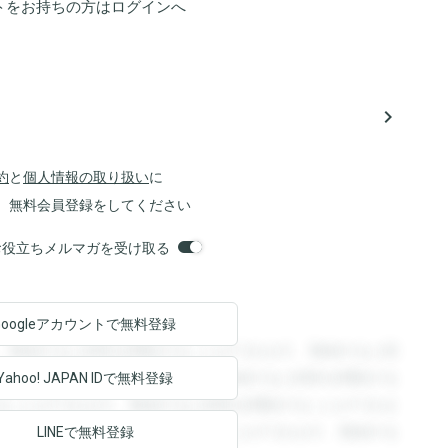
トをお持ちの方は
ログイン
へ
navigate_next
約
と
個人情報の取り扱い
に
、無料会員登録をしてください
orsお役立ちメルマガを受け取る
Googleアカウントで
無料登録
。登録すると回答を閲覧することができます。登録すると回
回答を閲覧することができます。登録すると回答を閲覧する
Yahoo! JAPAN ID
で無料登録
ることができます。登録すると回答を閲覧することができま
ます。登録すると回答を閲覧することができます。登録する
LINEで無料登録