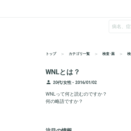
トップ
カテゴリ一覧
検査･薬
検
WNLとは？
person
20代/女性 -
2016/01/02
WNLって何と読むのですか？
何の略語ですか？
注目の情報