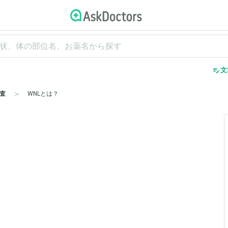
edit_note
文
査
WNLとは？