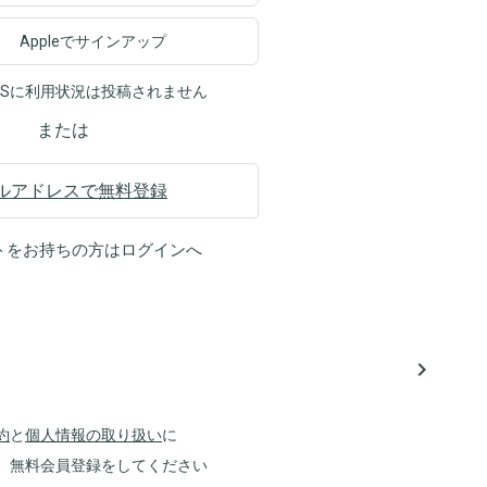
Appleでサインアップ
NSに利用状況は投稿されません
または
ルアドレスで無料登録
トをお持ちの方は
ログイン
へ
navigate_next
約
と
個人情報の取り扱い
に
、無料会員登録をしてください