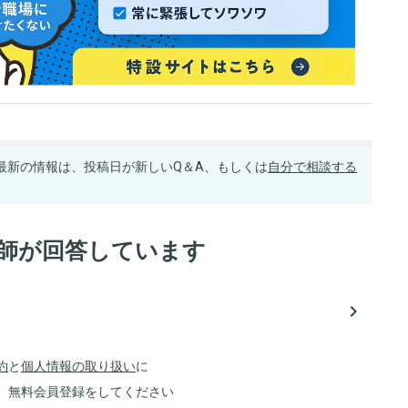
最新の情報は、投稿日が新しいQ＆A、もしくは
自分で相談する
医師が回答しています
navigate_next
約
と
個人情報の取り扱い
に
、無料会員登録をしてください