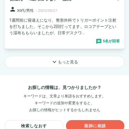
person
30代/男性
-
2025/09/27
1週間前に寝違えになり、整形外科でトリガーポイント注射
を打ちました。そこから2回打ってます。ロコアテープとい
う湿布ももらいましたが、日常デスクワ...
5名が回答
keyboard_arrow_down
もっと見る
お探しの情報は、見つかりましたか？
キーワードは、文章より単語をおすすめします。
キーワードの追加や変更をすると、
お探しの情報がヒットするかもしれません
検索しなおす
医師に相談