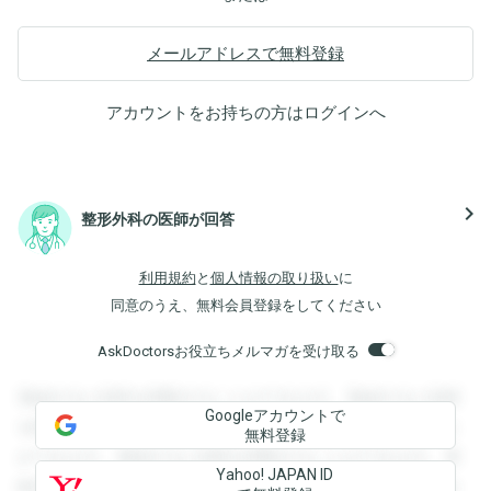
メールアドレスで無料登録
アカウントをお持ちの方は
ログイン
へ
navigate_next
整形外科の医師が回答
利用規約
と
個人情報の取り扱い
に
同意のうえ、無料会員登録をしてください
AskDoctorsお役立ちメルマガを受け取る
登録すると回答を閲覧することができます。登録すると回答
Googleアカウントで
を閲覧することができます。登録すると回答を閲覧すること
無料登録
ができます。登録すると回答を閲覧することができます。登
Yahoo! JAPAN ID
録すると回答を閲覧することができます。登録すると回答を