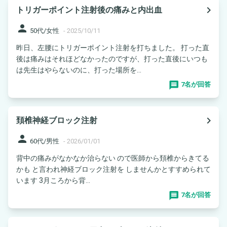
navigate_next
トリガーポイント注射後の痛みと内出血
person
50代/女性
-
2025/10/11
昨日、左腰にトリガーポイント注射を打ちました。 打った直
後は痛みはそれほどなかったのですが、打った直後にいつも
は先生はやらないのに、打った場所を...
7名が回答
navigate_next
頚椎神経ブロック注射
person
60代/男性
-
2026/01/01
背中の痛みがなかなか治らない ので医師から頚椎からきてる
かも と言われ神経ブロック注射を しませんかとすすめられて
います 3月ころから背...
7名が回答