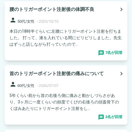
navigate_next
腰のトリガーポイント注射後の体調不良
person
50代/女性
-
2025/10/10
本日の18時半ぐらいに左腰にトリガーポイント注射を打ちま
した。 打って、液を入れている間にピリピリしました。先生
はずっと話しながら打っていたので...
7名が回答
navigate_next
首のトリガーポイント注射後の痛みについて
person
60代/女性
-
2026/07/07
5年くらい前から首の右後ろ側に痛みと動かしづらさがあ
り、3ヶ月に一度くらいの頻度でくびの右後ろの頭蓋骨下の
くぼみあたりにトリガーポイント注射をし...
3名が回答