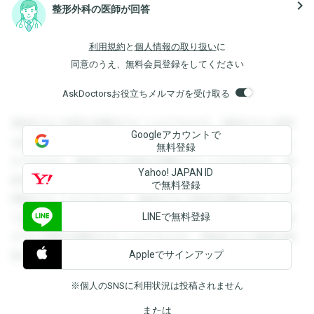
navigate_next
整形外科の医師が回答
利用規約
と
個人情報の取り扱い
に
同意のうえ、無料会員登録をしてください
AskDoctorsお役立ちメルマガを受け取る
登録すると回答を閲覧することができます。登録すると回答
Googleアカウントで
を閲覧することができます。登録すると回答を閲覧すること
無料登録
ができます。登録すると回答を閲覧することができます。登
Yahoo! JAPAN ID
録すると回答を閲覧することができます。登録すると回答を
で無料登録
閲覧することができます。登録すると回答を閲覧することが
LINEで無料登録
できます。登録すると回答を閲覧することができます。登録
すると回答を閲覧することができます。登録すると回答を閲
Appleでサインアップ
覧することができます。
※個人のSNSに利用状況は投稿されません
または