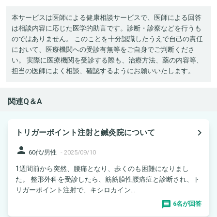
本サービスは医師による健康相談サービスで、医師による回答
は相談内容に応じた医学的助言です。診断・診察などを行うも
のではありません。 このことを十分認識したうえで自己の責任
において、医療機関への受診有無等をご自身でご判断くださ
い。 実際に医療機関を受診する際も、治療方法、薬の内容等、
担当の医師によく相談、確認するようにお願いいたします。
関連Q＆A
navigate_next
トリガーポイント注射と鍼灸院について
person
60代/男性
-
2025/09/10
1週間前から突然、腰痛となり、歩くのも困難になりまし
た。 整形外科を受診したら、筋筋膜性腰痛症と診断され、ト
リガーポイント注射で、キシロカイン...
6名が回答