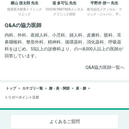
横山 啓太郎 先生
堤 多可弘 先生
平野井 啓一 先生
慈恵医大晴海トリトンク
VISION PARTNERメンタル
株式会社メディカル・マ
リニック
クリニック四谷
ジック・ジャパン、平野
井労働衛生コンサルタン
Q&Aの協力医師
ト事務所
内科、外科、産婦人科、小児科、婦人科、皮膚科、眼科、耳
鼻咽喉科、整形外科、精神科、循環器科、消化器科、呼吸器
科をはじめ、55以上の診療科より、のべ8,000人以上の医師が
回答しています。
Q&A協力医師一覧へ
トップ
カテゴリ一覧
腰・肩・関節
肩・腰
トリガーポイント注射
よくあるご質問