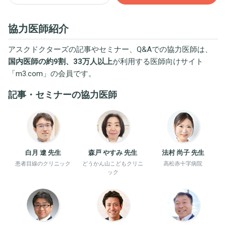
協力医師紹介
アスクドクターズの記事やセミナー、Q&Aでの協力医師は、
国内医師の約9割、33万人以上
が利用する医師向けサイト
「
m3.com
」の会員です。
記事・セミナーの協力医師
白月 遼 先生
森戸 やすみ 先生
法村 尚子 先生
患者目線のクリニック
どうかん山こどもクリニ
高松赤十字病院
ック