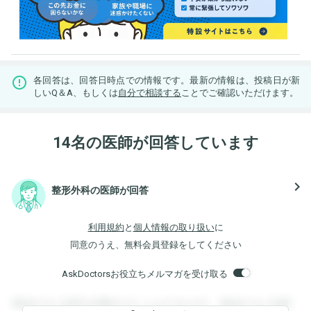
各回答は、回答日時点での情報です。最新の情報は、投稿日が新
しいQ＆A、もしくは
自分で相談する
ことでご確認いただけます。
14名の医師が回答しています
navigate_next
整形外科の医師が回答
利用規約
と
個人情報の取り扱い
に
同意のうえ、無料会員登録をしてください
AskDoctorsお役立ちメルマガを受け取る
登録すると回答を閲覧することができます。登録すると回答