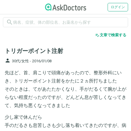
ログイン
search
edit_note
文章で検索する
トリガーポイント注射
person
30代/女性 -
2016/01/08
先ほど、首、肩こりで頭痛があったので、整形外科にい
き、トリガーポイント注射をかたに２ヵ所打ちました
そのときは、てがあたたかくなり、手がだるくて腕が上が
らない程度だったのですが、どんどん息が苦しくなってき
て、気持ち悪くなってきました
少し家で休んだら
手のだるさも息苦しさも少し落ち着いてきたのですが、病