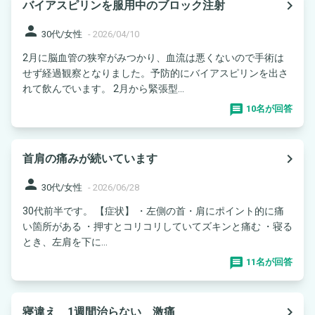
navigate_next
バイアスピリンを服用中のブロック注射
person
30代/女性
-
2026/04/10
2月に脳血管の狭窄がみつかり、血流は悪くないので手術は
せず経過観察となりました。予防的にバイアスピリンを出さ
れて飲んでいます。 2月から緊張型...
10名が回答
navigate_next
首肩の痛みが続いています
person
30代/女性
-
2026/06/28
30代前半です。 【症状】 ・左側の首・肩にポイント的に痛
い箇所がある ・押すとコリコリしていてズキンと痛む ・寝る
とき、左肩を下に...
11名が回答
navigate_next
寝違え 1週間治らない 激痛