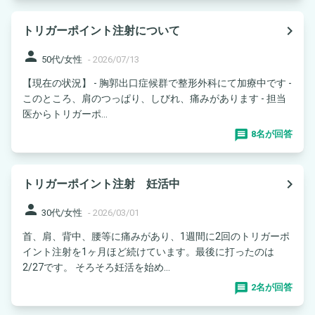
navigate_next
トリガーポイント注射について
person
50代/女性
-
2026/07/13
【現在の状況】 - 胸郭出口症候群で整形外科にて加療中です -
このところ、肩のつっぱり、しびれ、痛みがあります - 担当
医からトリガーポ...
8名が回答
navigate_next
トリガーポイント注射 妊活中
person
30代/女性
-
2026/03/01
首、肩、背中、腰等に痛みがあり、1週間に2回のトリガーポ
イント注射を1ヶ月ほど続けています。最後に打ったのは
2/27です。 そろそろ妊活を始め...
2名が回答