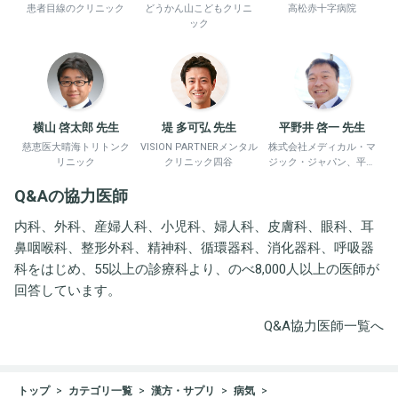
患者目線のクリニック
どうかん山こどもクリニ
高松赤十字病院
ック
横山 啓太郎 先生
堤 多可弘 先生
平野井 啓一 先生
慈恵医大晴海トリトンク
VISION PARTNERメンタル
株式会社メディカル・マ
リニック
クリニック四谷
ジック・ジャパン、平野
井労働衛生コンサルタン
Q&Aの協力医師
ト事務所
内科、外科、産婦人科、小児科、婦人科、皮膚科、眼科、耳
鼻咽喉科、整形外科、精神科、循環器科、消化器科、呼吸器
科をはじめ、55以上の診療科より、のべ8,000人以上の医師が
回答しています。
Q&A協力医師一覧へ
トップ
カテゴリ一覧
漢方・サプリ
病気