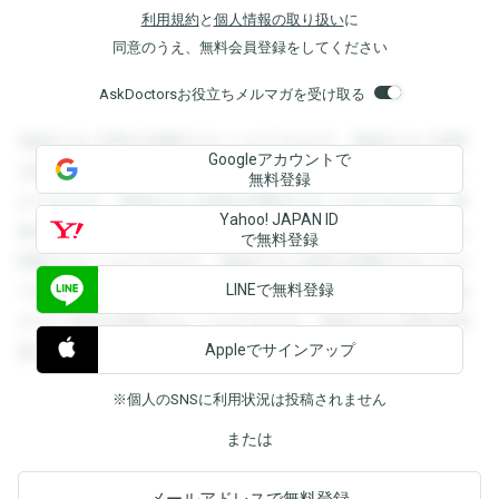
利用規約
と
個人情報の取り扱い
に
同意のうえ、無料会員登録をしてください
AskDoctorsお役立ちメルマガを受け取る
登録すると回答を閲覧することができます。登録すると回答
Googleアカウントで
を閲覧することができます。登録すると回答を閲覧すること
無料登録
ができます。登録すると回答を閲覧することができます。登
Yahoo! JAPAN ID
録すると回答を閲覧することができます。登録すると回答を
で無料登録
閲覧することができます。登録すると回答を閲覧することが
LINEで無料登録
できます。登録すると回答を閲覧することができます。登録
すると回答を閲覧することができます。登録すると回答を閲
Appleでサインアップ
覧することができます。
※個人のSNSに利用状況は投稿されません
または
メールアドレスで無料登録