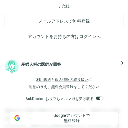
または
メールアドレスで無料登録
アカウントをお持ちの方は
ログイン
へ
navigate_next
産婦人科の医師が回答
利用規約
と
個人情報の取り扱い
に
同意のうえ、無料会員登録をしてください
AskDoctorsお役立ちメルマガを受け取る
登録すると回答を閲覧することができます。登録すると回答
Googleアカウントで
を閲覧することができます。登録すると回答を閲覧すること
無料登録
ができます。登録すると回答を閲覧することができます。登