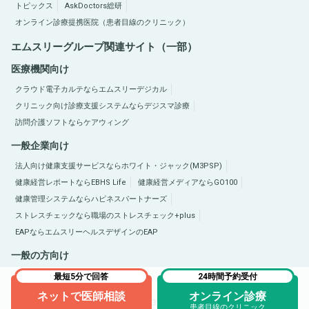
トピックス
AskDoctors総研
オンライン診療提携医院（患者目線のクリニック）
エムスリーグループ関連サイト（一部）
医療機関向け
クラウド電子カルテならエムスリーデジカル
クリニック向け診療支援システムならデジスマ診療
訪問介護ソフトならケアウィング
一般企業向け
法人向け健康支援サービスならホワイト・ジャック(M3PSP)
健康経営レポートならEBHS Life
健康経営メディアならGO100
健康管理システムならハピネスパートナーズ
ストレスチェックなら職場のストレスチェック+plus
EAPならエムスリーヘルスデザインのEAP
一般の方向け
医療総合サイトQLife（キューライフ）
肥満症総合サイトならひまんラボ
最短5分で回答
24時間予約受付
ネットで医師相談
オンライン診療
Copyright © 2005-2026 M3, Inc. All Rights Reserved.
患者目線のクリニック