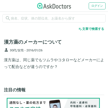
ログイン
search
edit_note
文章で検索する
漢方薬のメーカーについて
person
30代/女性 -
2016/01/26
漢方薬は、同じ薬でもツムラやコタローなどメーカーによ
って配合などが違うのですか？
注目の情報