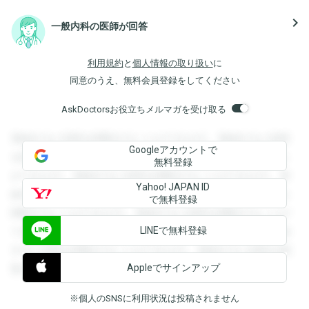
navigate_next
一般内科の医師が回答
利用規約
と
個人情報の取り扱い
に
同意のうえ、無料会員登録をしてください
AskDoctorsお役立ちメルマガを受け取る
登録すると回答を閲覧することができます。登録すると回答
Googleアカウントで
を閲覧することができます。登録すると回答を閲覧すること
無料登録
ができます。登録すると回答を閲覧することができます。登
Yahoo! JAPAN ID
録すると回答を閲覧することができます。登録すると回答を
で無料登録
閲覧することができます。登録すると回答を閲覧することが
LINEで無料登録
できます。登録すると回答を閲覧することができます。登録
すると回答を閲覧することができます。登録すると回答を閲
Appleでサインアップ
覧することができます。
※個人のSNSに利用状況は投稿されません