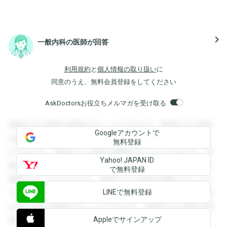
navigate_next
一般内科の医師が回答
利用規約
と
個人情報の取り扱い
に
同意のうえ、無料会員登録をしてください
AskDoctorsお役立ちメルマガを受け取る
登録すると回答を閲覧することができます。登録すると回答
Googleアカウントで
を閲覧することができます。登録すると回答を閲覧すること
無料登録
ができます。登録すると回答を閲覧することができます。登
Yahoo! JAPAN ID
録すると回答を閲覧することができます。登録すると回答を
で無料登録
閲覧することができます。登録すると回答を閲覧することが
LINEで無料登録
できます。登録すると回答を閲覧することができます。登録
すると回答を閲覧することができます。登録すると回答を閲
Appleでサインアップ
覧することができます。