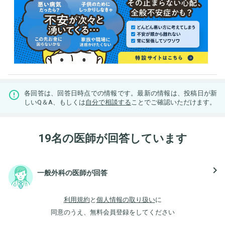
各回答は、回答日時点での情報です。最新の情報は、投稿日が新
しいQ＆A、もしくは
自分で相談する
ことでご確認いただけます。
19名の医師が回答しています
navigate_next
一般外科の医師が回答
利用規約
と
個人情報の取り扱い
に
同意のうえ、無料会員登録をしてください