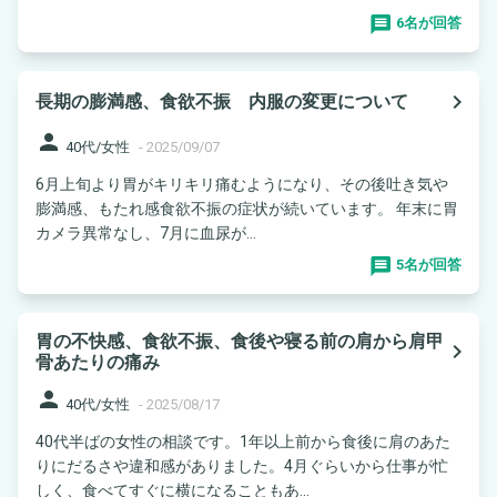
6名が回答
navigate_next
長期の膨満感、食欲不振 内服の変更について
person
40代/女性
-
2025/09/07
6月上旬より胃がキリキリ痛むようになり、その後吐き気や
膨満感、もたれ感食欲不振の症状が続いています。 年末に胃
カメラ異常なし、7月に血尿が...
5名が回答
胃の不快感、食欲不振、食後や寝る前の肩から肩甲
navigate_next
骨あたりの痛み
person
40代/女性
-
2025/08/17
40代半ばの女性の相談です。1年以上前から食後に肩のあた
りにだるさや違和感がありました。4月ぐらいから仕事が忙
しく、食べてすぐに横になることもあ...