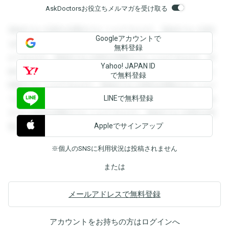
AskDoctorsお役立ちメルマガを受け取る
登録すると回答を閲覧することができます。登録すると回答
Googleアカウントで
を閲覧することができます。登録すると回答を閲覧すること
無料登録
ができます。登録すると回答を閲覧することができます。登
Yahoo! JAPAN ID
録すると回答を閲覧することができます。登録すると回答を
で無料登録
閲覧することができます。登録すると回答を閲覧することが
LINEで無料登録
できます。登録すると回答を閲覧することができます。登録
すると回答を閲覧することができます。登録すると回答を閲
Appleでサインアップ
覧することができます。
※個人のSNSに利用状況は投稿されません
または
メールアドレスで無料登録
アカウントをお持ちの方は
ログイン
へ