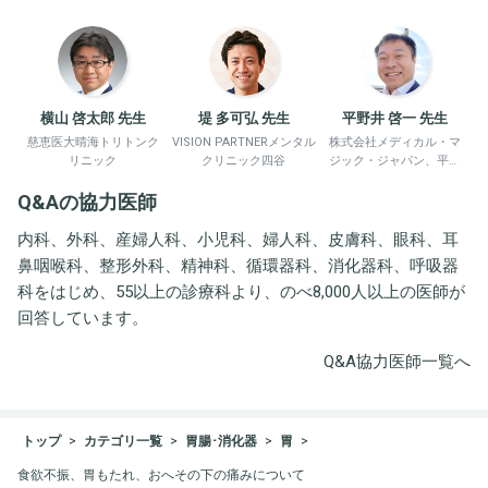
横山 啓太郎 先生
堤 多可弘 先生
平野井 啓一 先生
慈恵医大晴海トリトンク
VISION PARTNERメンタル
株式会社メディカル・マ
リニック
クリニック四谷
ジック・ジャパン、平野
井労働衛生コンサルタン
Q&Aの協力医師
ト事務所
内科、外科、産婦人科、小児科、婦人科、皮膚科、眼科、耳
鼻咽喉科、整形外科、精神科、循環器科、消化器科、呼吸器
科をはじめ、55以上の診療科より、のべ8,000人以上の医師が
回答しています。
Q&A協力医師一覧へ
トップ
カテゴリ一覧
胃腸･消化器
胃
食欲不振、胃もたれ、おへその下の痛みについて