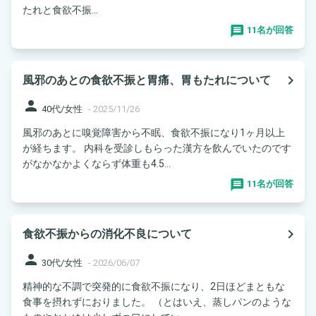
たれと食欲不振...
11名が回答
navigate_next
風邪のあとの食欲不振と胃痛、胃もたれについて
person
40代/女性
-
2025/11/26
風邪のあとに嗅覚障害から不眠、食欲不振になり1ヶ月以上
が経ちます。 内科を受診しもらった漢方を飲んでいたのです
がなかなかよくならず体重も4.5...
11名が回答
navigate_next
食欲不振からの消化不良について
person
30代/女性
-
2026/06/07
精神的な不調で突発的に食欲不振になり、2日ほどまともな
食事を摂れずにおりました。 （とはいえ、蒸しパンのような