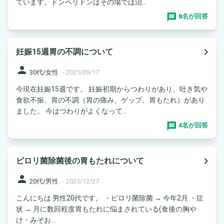
ています。ドンペリドンはその場では治...
8名が回答
navigate_next
妊娠15週胃の不調について
person
30代/女性
-
2025/09/17
今現在妊娠15週です。 妊娠初期からつわりがあり、吐き気や
食欲不振、胃の不調（胃の痛み、ゲップ、胃もたれ）があり
ました。 今はつわりがよくなって...
4名が回答
navigate_next
ピロリ菌除菌後の胃もたれについて
person
20代/男性
-
2025/12/27
こんにちは 男性20代です。 ・ピロリ菌除菌 → 今年2月 ・症
状 → 月に数回程度胃もたれに悩まされている(食後の胸や
け・みぞお...