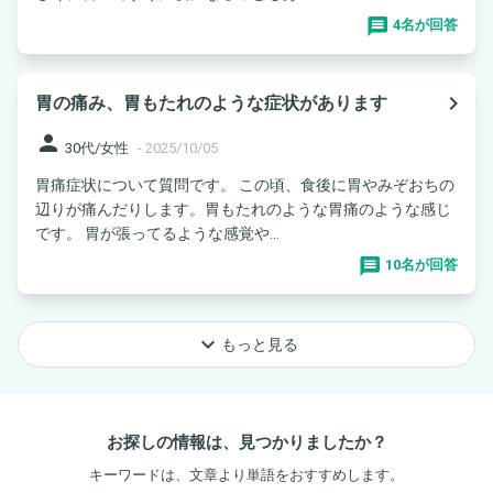
4名が回答
navigate_next
胃の痛み、胃もたれのような症状があります
person
30代/女性
-
2025/10/05
胃痛症状について質問です。 この頃、食後に胃やみぞおちの
辺りが痛んだりします。胃もたれのような胃痛のような感じ
です。 胃が張ってるような感覚や...
10名が回答
keyboard_arrow_down
もっと見る
お探しの情報は、見つかりましたか？
キーワードは、文章より単語をおすすめします。