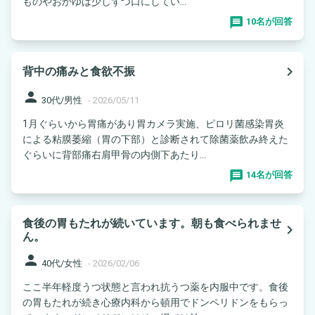
ものやおかゆは少しずつ口にしてい...
10名が回答
navigate_next
背中の痛みと食欲不振
person
30代/男性
-
2026/05/11
1月ぐらいから胃痛があり胃カメラ実施、ピロリ菌感染胃炎
による粘膜萎縮（胃の下部）と診断されて除菌薬飲み終えた
ぐらいに背部痛右肩甲骨の内側下あたり...
14名が回答
食後の胃もたれが続いています。朝も食べられませ
navigate_next
ん。
person
40代/女性
-
2026/02/06
ここ半年軽度うつ状態と言われ抗うつ薬を内服中です。食後
の胃もたれが続き心療内科から頓用でドンペリドンをもらっ