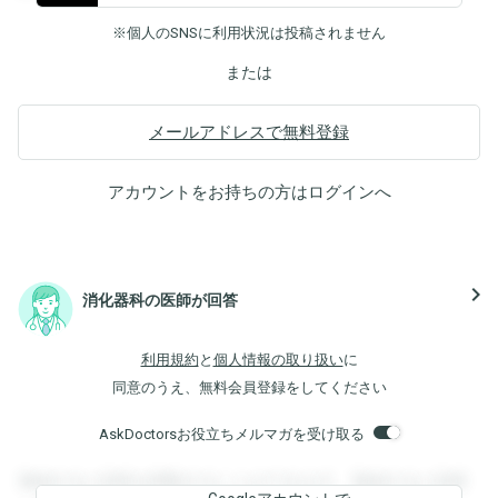
※個人のSNSに利用状況は投稿されません
または
メールアドレスで無料登録
アカウントをお持ちの方は
ログイン
へ
navigate_next
消化器科の医師が回答
利用規約
と
個人情報の取り扱い
に
同意のうえ、無料会員登録をしてください
AskDoctorsお役立ちメルマガを受け取る
登録すると回答を閲覧することができます。登録すると回答