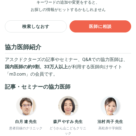
キーワードの追加や変更をすると、
お探しの情報がヒットするかもしれません
検索しなおす
医師に相談
協力医師紹介
アスクドクターズの記事やセミナー、Q&Aでの協力医師は、
国内医師の約9割、33万人以上
が利用する医師向けサイト
「
m3.com
」の会員です。
記事・セミナーの協力医師
白月 遼 先生
森戸 やすみ 先生
法村 尚子 先生
患者目線のクリニック
どうかん山こどもクリニ
高松赤十字病院
ック