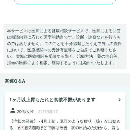
本サービスは医師による健康相談サービスで、医師による回答
は相談内容に応じた医学的助言です。診断・診察などを行うも
のではありません。 このことを十分認識したうえで自己の責任
において、医療機関への受診有無等をご自身でご判断くださ
い。 実際に医療機関を受診する際も、治療方法、薬の内容等、
担当の医師によく相談、確認するようにお願いいたします。
関連Q＆A
navigate_next
1ヶ月以上胃もたれと食欲不振があります
person
20代/女性
-
2026/05/15
【症状の経緯】 - 4月上旬：風邪のような症状（咳）が出始め
る - その後2週間ほどで咳は改善 - 咳の出始めた頃から、胃も