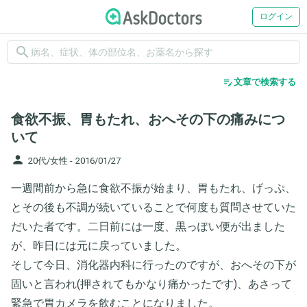
ログイン
search
edit_note
文章で検索する
食欲不振、胃もたれ、おへその下の痛みにつ
いて
person
20代/女性 -
2016/01/27
一週間前から急に食欲不振が始まり、胃もたれ、げっぷ、
とその後も不調が続いていることで何度も質問させていた
だいた者です。二日前には一度、黒っぽい便が出ました
が、昨日には元に戻っていました。
そして今日、消化器内科に行ったのですが、おへその下が
固いと言われ(押されてもかなり痛かったです)、あさって
緊急で胃カメラを飲むことになりました。